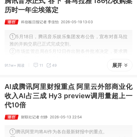
腾讯音乐正式“吞下”喜马拉雅 186亿收购案
历时一年尘埃落定
科创板日报记者 李佳怡
2026-05-19 13:03
①5月18日，腾讯音乐娱乐集团发布公告，宣布对喜马拉
雅的并购交易已正式完成交割。
②市场监管总局在5月12日作出附条件批准决定，要求腾
讯、喜马拉雅和集中后实体作出五项限制性承诺。
展开
91.1w+ 阅读
11
49
③在监管划定的清晰边界下，腾讯音乐与喜马拉雅能否真
正实现1+1>2的协同效应，仍需时间检验。
AI成腾讯阿里财报重点 阿里云外部商业化
收入AI占三成 Hy3 preview调用量超上一
代10倍
财联社记者 付静
2026-05-13 22:54
①腾讯阿里均将AI作为各自最新财报中的重点。