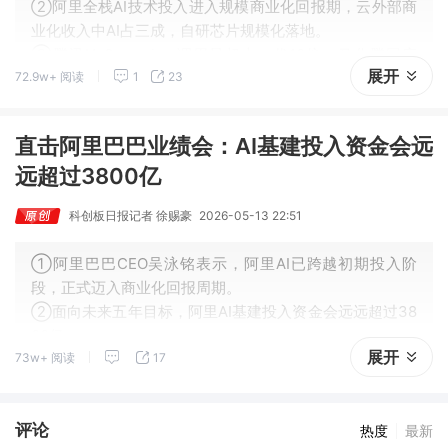
②阿里全栈AI技术投入进入规模商业化回报期，云外部商
业化收入中AI占三成，自研芯片规模化落地。
③腾讯Hy3 preview调用量超上一代10倍，马化腾回应
展开
72.9w+ 阅读
1
23
了“腾讯AI是否落后”这一问题。
直击阿里巴巴业绩会：AI基建投入资金会远
远超过3800亿
科创板日报记者 徐赐豪
2026-05-13 22:51
①阿里巴巴CEO吴泳铭表示，阿里AI已跨越初期投入阶
段，正式迈入商业化回报周期。
②面向未来五年目标，阿里AI基建投入资金会远远超过38
00亿。
展开
73w+ 阅读
17
评论
热度
最新