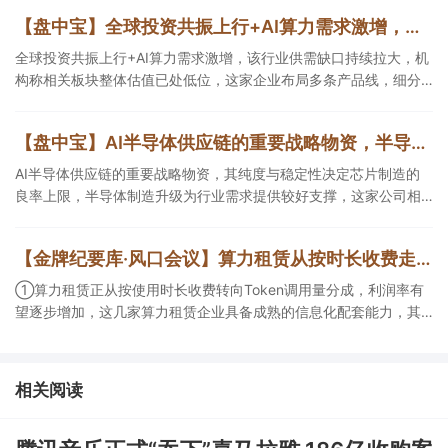
【盘中宝】全球投资共振上行+AI算力需求激增，该行业供需缺口持续拉大，机构称相关板块整体估值已处低位，这家企业细分产品市占率第一
全球投资共振上行+AI算力需求激增，该行业供需缺口持续拉大，机
构称相关板块整体估值已处低位，这家企业布局多条产品线，细分
产品市占率第一。
【盘中宝】AI半导体供应链的重要战略物资，半导体制造升级为行业需求提供较好支撑，这家公司相关产品已导入头部半导体企业
AI半导体供应链的重要战略物资，其纯度与稳定性决定芯片制造的
良率上限，半导体制造升级为行业需求提供较好支撑，这家公司相
关产品已导入头部半导体企业。
【金牌纪要库·风口会议】算力租赁从按时长收费走向Token分成，AI算力中心的利润模型与产业链边界正在重构
①算力租赁正从按使用时长收费转向Token调用量分成，利润率有
望逐步增加，这几家算力租赁企业具备成熟的信息化配套能力，其
Token工厂模式更有利于获得订单；②Token工厂把服务边界扩展
至调度、模型适配、计费和安全，这类具备网络安全配套和底层模
型适配业务的企业也会受益Token工厂建设；③高端训练卡仍受供
相关阅读
给约束，AI应用持续推高推理需求后，国产算力卡有望持续放量。