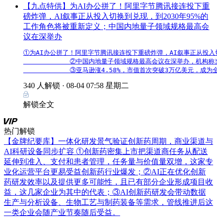
【九点特供】为AI办公拼了！阿里字节腾讯接连投下重
磅炸弹，AI叙事正从投入切换到兑现，到2030年95%的
工作角色将被重新定义；中国内地量子领域规格最高会
议在深举办
①为AI办公拼了！阿里字节腾讯接连投下重磅炸弹，AI叙事正从投入
            ②中国内地量子领域规格最高会议在深举办，
            ③亚马逊涨4.58%，市值首次突破3万亿美元，
340 人解锁 ·
08-04 07:58 星期二
解锁全文
热门解锁
【金牌纪要库】一体化研发景气验证创新药周期，商业渠道与
AI科研设备同步扩容
①创新药密集上市把渠道商任务从配送
延伸到准入、支付和患者管理，任务量与价值量双增，这家专
业化运营平台更易受益创新药行业爆发；②AI正在优化创新
药研发效率以及提供更多可能性，且已有部分企业形成项目收
益，这几家企业为其中的代表；③AI创新药研发会带动数据
生产与分析设备、生物工艺与制药装备等需求，管线推进后这
一类企业会随产业节奏随后受益。