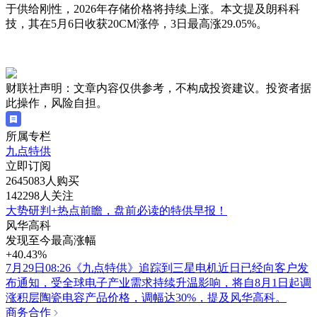
于供给刚性，2026年存储价格将持续上涨。本文提及朗科科
技，其在5月6日收获20CM涨停，3日最高涨29.05%。
财联社声明：文章内容仅供参考，不构成投资建议。投资者据
此操作，风险自担。
所属专栏
九点特供
立即订阅
2645083人购买
142298人关注
大势研判+热点前瞻，盘前必读的特供早报！
风华高科
发现至今最高涨幅
+40.43%
7月29日08:26《九点特供》追踪到三星电机近日已经向客户发
布通知，受全球电子产业需求持续升温影响，将自8月1日起调
涨积层陶瓷电容产品价格，调幅达30%，提及风华高科。
商务合作