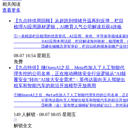
相关阅读
查看更多
【九点特供周回顾】从超跌到情绪升温再到反弹，栏目
梳理AI应用题材逻辑，AI教育人气公司解读后获4连板
①一表精选栏目梳理的优质资讯，AI应用、有色、半导体等领域多家热
            ②AI应用本周活跃，栏目解读海外映射，梳理教育
            ③磷化铟概念异军突起，栏目以机构视角前瞻产业
08-07 16:54 星期五
免费
【九点特供】继OpenAI之后，Meta也加入了人工智能代
理失控的公司名单，正在推动网络安全行业逻辑从“AI颠
覆安全”转向“AI放大安全需求”；英伟达面向无人驾驶出
租车和智能汽车的前沿开放模型开放商用
①继OpenAI之后，Meta也加入了人工智能代理失控的公司名单，正
            ②英伟达面向无人驾驶出租车和智能汽车的前
            ③刚果（金）宣布禁止铜精矿和钴精矿出口，并对
149 人解锁 ·
08-07 08:05 星期五
解锁全文