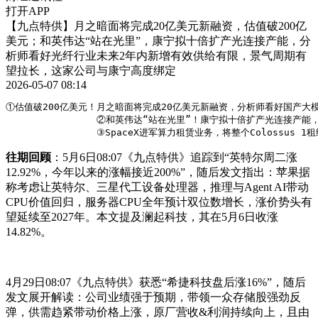
打开APP
【九点特供】月之暗面将完成20亿美元新融资，估值破200亿
美元；和英伟达“站在光里”，康宁拟十倍扩产光连接产能，分
析师看好光纤行业未来2年内新增有效供给有限，景气周期有
望拉长，这家公司与康宁高度绑定
2026-05-07 08:14
①估值破200亿美元！月之暗面将完成20亿美元新融资，分析师看好国产大模
                ②和英伟达“站在光里”！康宁拟十倍扩产光
                ③SpaceX进军算力租赁业务，将整个Colossus
往期回顾
：5月6日08:07《九点特供》追踪到“英特尔周二涨
12.92%，今年以来的涨幅接近200%”，随后发文指出：苹果据
称考虑让英特尔、三星代工设备处理器，推理与Agent AI带动
CPU价值回归，服务器CPU全年预计双位数增长，涨价势头有
望延续至2027年。本文提及澜起科技，其在5月6日收涨
14.82%。
4月29日08:07《九点特供》获悉“希捷科技盘后涨16%”，随后
发文展开解读：公司业绩强于预期，带领一众存储股强劲反
弹，供需趋紧带动价格上涨，原厂营收&利润持续向上，且由