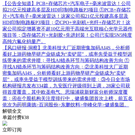
【公告全知道】PCB+存储芯片+汽车电子+毫米波雷达！公司
拟21亿元投建高多层及HDI印制电路板P3项目
①PCB+存储芯
片+汽车电子+毫米波雷达！这家公司拟21亿元投建高多层及
HDI印制电路板P3项目；②CPO+光刻机+光纤+存储芯片！这
家公司拟定增募资不超10亿元用于高端光互联核心光学元器件
项目等；③存储芯片+光刻胶+先进封装！公司已实现5N5纯度
高纯六氟化钨量产。
【风口研报·洞察】北美科技大厂近期密集加码AI4S，分析师
看好上游药物早研产业链成为“卖铲层”，或率先受益于模型训
练带来的需求井喷；寻找AI错杀环节与筹码结构改善方向
①
寻找AI错杀环节与筹码结构改善方向；②北美科技大厂近期
密集加码AI4S，分析师看好上游药物早研产业链成为“卖铲
层”，或率先受益于模型训练带来的需求井喷；③今日全市场
机构研报共发布334篇，九安医疗评级得到上调，28家公司获
得首度覆盖，其中欧圣电气、思瑞浦获新财富分析师深度覆
盖；④在个股机构关注度排行中，健盛集团首次上榜，前五名
依次为药明康德>百润股份>东鹏饮料>华峰化学>健盛集团。
解锁全文
单篇付费¥38
立即订阅