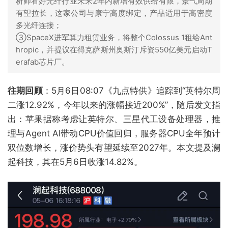
析师看好光纤行业未来2年内新增有效供给有限，景气周期
有望拉长，这家公司与康宁高度绑定，产品适用于高密度
多光纤连接；
③SpaceX进军算力租赁业务，将整个Colossus 1租给Ant
hropic，并提议在得克萨斯州奥斯汀斥资550亿美元启动T
erafab芯片厂。
往期回顾
：5月6日08:07《九点特供》追踪到“英特尔周
二涨12.92%，今年以来的涨幅接近200%”，随后发文指
出：苹果据称考虑让英特尔、三星代工设备处理器，推
理与Agent AI带动CPU价值回归，服务器CPU全年预计
双位数增长，涨价势头有望延续至2027年。本文提及澜
起科技，其在5月6日收涨14.82%。