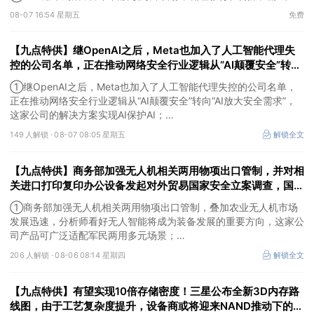
景气方向，焦点公司3日最高涨超20%；
08-07 16:54 星期五
免费
③磷化铟概念异军突起，栏目以机构视角前瞻产业供需情况，提及2
家核心公司双双涨停。
【九点特供】继OpenAI之后，Meta也加入了人工智能代理失
控的公司名单，正在推动网络安全行业逻辑从“AI颠覆安全”转
向“AI放大安全需求”；英伟达面向无人驾驶出租车和智能汽车的
①继OpenAI之后，Meta也加入了人工智能代理失控的公司名单，
前沿开放模型开放商用
正在推动网络安全行业逻辑从“AI颠覆安全”转向“AI放大安全需求”，
这家公司的解决方案实现AI保护AI；
②英伟达面向无人驾驶出租车和智能汽车的前沿开放模型开放商
149 人解锁 ·
08-07 08:05 星期五
解锁全文
用，行业竞争逐步升级为数据、算力、量产、运营的全链路能力比
拼，这家公司已与英伟达、高通等各芯片厂商建立合作关系；
【九点特供】商务部加强无人机相关两用物项出口管制，并对相
③刚果（金）宣布禁止铜精矿和钴精矿出口，并对采矿副产品征收
新税。
关进口打印复印办公设备发起对外贸易国家安全立案调查，国产
消费级3D打印机已占全球九成市场份额
①商务部加强无人机相关两用物项出口管制，叠加农业无人机市场
发展迅速，分析师看好无人智能将成为装备发展的重要方向，这家公
司产品可广泛适配军民两用多元场景；
②商务部对相关进口打印复印办公设备发起对外贸易国家安全立案
206 人解锁 ·
08-06 08:14 星期四
解锁全文
调查，国产消费级3D打印机如今已占据全球九成市场份额，这家公
司已构建“关键零部件—打印机—打印管理服务”一体化的全产业链布
【九点特供】有望实现10倍存储密度！三星公布全新3D内存路
局；
③受益国际金价大幅反弹，美股贵金属板块普涨。
线图，由于工艺复杂度提升，设备商或将迎来NAND推动下的景