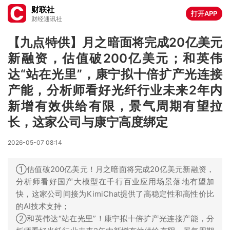
财联社
打开APP
财经通讯社
【九点特供】月之暗面将完成20亿美元
新融资，估值破200亿美元；和英伟
达“站在光里”，康宁拟十倍扩产光连接
产能，分析师看好光纤行业未来2年内
新增有效供给有限，景气周期有望拉
长，这家公司与康宁高度绑定
2026-05-07 08:14
①估值破200亿美元！月之暗面将完成20亿美元新融资，
分析师看好国产大模型在千行百业应用场景落地有望加
快，这家公司间接为KimiChat提供了高稳定性和高性价比
的AI技术支持；
②和英伟达“站在光里”！康宁拟十倍扩产光连接产能，分