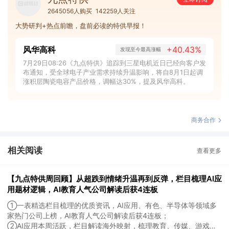
2645056人购买
142259人关注
大势研判+热点前瞻，盘前必读的特供早报！
风华高科
+40.43%
发现至今最高涨幅
7月29日08:26《九点特供》追踪到三星电机近日已经向客户发
布通知，受全球电子产业需求持续升温影响，将自8月1日起调
涨积层陶瓷电容产品价格，调幅达30%，提及风华高科。
商务合作
相关阅读
查看更多
【九点特供周回顾】从超跌到情绪升温再到反弹，栏目梳理AI应
用题材逻辑，AI教育人气公司解读后获4连板
①一表精选栏目梳理的优质资讯，AI应用、有色、半导体等领域多
家热门公司上榜，AI教育人气公司解读后获4连板；
②AI应用本周活跃，栏目解读海外映射，梳理教育、传媒、游戏等