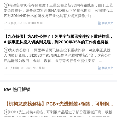
气周期；阿里云容器服务Agent将开启商业化收费
①有望实现10倍存储密度！三星公布全新3D内存路线图，由于工艺
复杂度提升，设备商或将迎来NAND推动下的景气周期，公司核心工
艺对3DNAND技术的研发与产业化具有关键支撑作用；
②阿里云容器服务Agent将开启商业化收费，分析师看好AI产业链
97 人解锁 ·
08-05 08:00 星期三
解锁全文
正在进入应用验证和商业化加速阶段，这家公司研发的智能体开发平
台支持接入通义千问等大模型；
【九点特供】为AI办公拼了！阿里字节腾讯接连投下重磅炸弹，
③Palantir涨超29%，公司二季度业绩全面超越市场预期，同时上调
全年业绩指引，推动股价创近年来最大单日涨幅之一。
AI叙事正从投入切换到兑现，到2030年95%的工作角色将被重
新定义；中国内地量子领域规格最高会议在深举办
①为AI办公拼了！阿里字节腾讯接连投下重磅炸弹，AI叙事正从投
入切换到兑现，到2030年95%的工作角色将被重新定义，这家公司
产品能够为政府、金融、教育、医疗等各行各业提供支持；
②中国内地量子领域规格最高会议在深举办，机构称当前量子科技
340 人解锁 ·
08-04 07:58 星期二
解锁全文
正处于从科研突破向产业化探索过渡的关键阶段，这家公司投资安徽
问天量子并与其达成战略合作；
③亚马逊涨4.58%，市值首次突破3万亿美元，成为全球第五家达此
里程碑的上市公司。
热门解锁
【机构龙虎榜解读】PCB+先进封装+铜箔，可剥铜产品通过了部分覆铜板厂商、载板厂商及相关芯片终端的认证，持续获得小批量订单，主要应用场景包括芯片封装光模块用PCB，机构大额净买入这家公司
①PCB+先进封装+铜箔，可剥铜产品通过了部分覆铜板厂商、载板