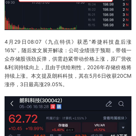
4月29日08:07《九点特供》获悉“希捷科技盘后涨
16%”，随后发文展开解读：公司业绩强于预期，带领一
众存储股强劲反弹，供需趋紧带动价格上涨，原厂营收
&利润持续向上，且由于供给刚性，2026年存储价格将
持续上涨。本文提及朗科科技，其在5月6日收获20CM
涨停，3日最高涨29.05%。