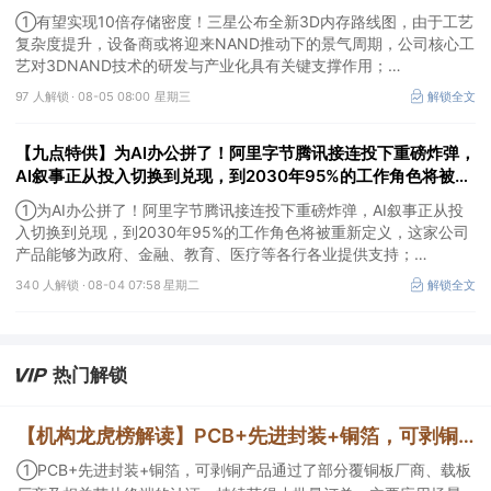
气周期；阿里云容器服务Agent将开启商业化收费
①有望实现10倍存储密度！三星公布全新3D内存路线图，由于工艺
复杂度提升，设备商或将迎来NAND推动下的景气周期，公司核心工
艺对3DNAND技术的研发与产业化具有关键支撑作用；
②阿里云容器服务Agent将开启商业化收费，分析师看好AI产业链
97 人解锁 ·
08-05 08:00 星期三
解锁全文
正在进入应用验证和商业化加速阶段，这家公司研发的智能体开发平
台支持接入通义千问等大模型；
【九点特供】为AI办公拼了！阿里字节腾讯接连投下重磅炸弹，
③Palantir涨超29%，公司二季度业绩全面超越市场预期，同时上调
全年业绩指引，推动股价创近年来最大单日涨幅之一。
AI叙事正从投入切换到兑现，到2030年95%的工作角色将被重
新定义；中国内地量子领域规格最高会议在深举办
①为AI办公拼了！阿里字节腾讯接连投下重磅炸弹，AI叙事正从投
入切换到兑现，到2030年95%的工作角色将被重新定义，这家公司
产品能够为政府、金融、教育、医疗等各行各业提供支持；
②中国内地量子领域规格最高会议在深举办，机构称当前量子科技
340 人解锁 ·
08-04 07:58 星期二
解锁全文
正处于从科研突破向产业化探索过渡的关键阶段，这家公司投资安徽
问天量子并与其达成战略合作；
③亚马逊涨4.58%，市值首次突破3万亿美元，成为全球第五家达此
里程碑的上市公司。
热门解锁
【机构龙虎榜解读】PCB+先进封装+铜箔，可剥铜产品通过了部分覆铜板厂商、载板厂商及相关芯片终端的认证，持续获得小批量订单，主要应用场景包括芯片封装光模块用PCB，机构大额净买入这家公司
①PCB+先进封装+铜箔，可剥铜产品通过了部分覆铜板厂商、载板