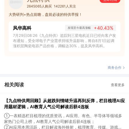
2645065人购买
142261人关注
大势研判+热点前瞻，盘前必读的特供早报！
风华高科
+40.43%
发现至今最高涨幅
7月29日08:26《九点特供》追踪到三星电机近日已经向客户发
布通知，受全球电子产业需求持续升温影响，将自8月1日起调
涨积层陶瓷电容产品价格，调幅达30%，提及风华高科。
商务合作
相关阅读
查看更多
【九点特供周回顾】从超跌到情绪升温再到反弹，栏目梳理AI应
用题材逻辑，AI教育人气公司解读后获4连板
①一表精选栏目梳理的优质资讯，AI应用、有色、半导体等领域多
家热门公司上榜，AI教育人气公司解读后获4连板；
②AI应用本周活跃，栏目解读海外映射，梳理教育、传媒、游戏等