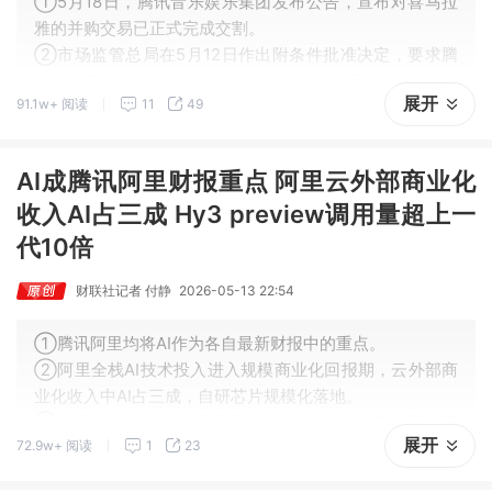
①5月18日，腾讯音乐娱乐集团发布公告，宣布对喜马拉
雅的并购交易已正式完成交割。
②市场监管总局在5月12日作出附条件批准决定，要求腾
讯、喜马拉雅和集中后实体作出五项限制性承诺。
展开
91.1w+ 阅读
11
49
③在监管划定的清晰边界下，腾讯音乐与喜马拉雅能否真
正实现1+1>2的协同效应，仍需时间检验。
AI成腾讯阿里财报重点 阿里云外部商业化
收入AI占三成 Hy3 preview调用量超上一
代10倍
财联社记者 付静
2026-05-13 22:54
①腾讯阿里均将AI作为各自最新财报中的重点。
②阿里全栈AI技术投入进入规模商业化回报期，云外部商
业化收入中AI占三成，自研芯片规模化落地。
③腾讯Hy3 preview调用量超上一代10倍，马化腾回应
展开
72.9w+ 阅读
1
23
了“腾讯AI是否落后”这一问题。