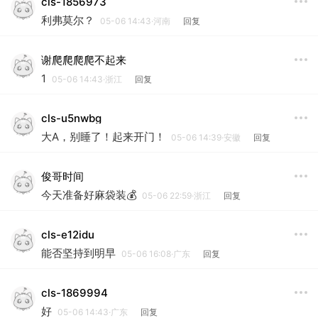
cls-1856973
利弗莫尔？
05-06 14:43·河南
回复
谢爬爬爬爬不起来
1
05-06 14:43·浙江
回复
cls-u5nwbg
大A，别睡了！起来开门！
05-06 14:39·安徽
回复
俊哥时间
今天准备好麻袋装💰
05-06 22:59·浙江
回复
cls-e12idu
能否坚持到明早
05-06 16:08·广东
回复
cls-1869994
好
05-06 14:43·广东
回复