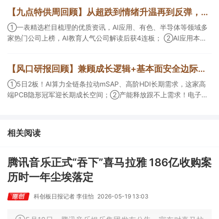
CDMO+减肥药，收购国外知名CRO企业，在创新药API的化学合成
【九点特供周回顾】从超跌到情绪升温再到反弹，栏目梳理AI应用题材逻辑，AI教育人气公司解读后获4连板
等方面具有丰富经验，具备承接细胞与基因治疗产品商业化受托生
产的合规资质，这家公司获净买入。
①一表精选栏目梳理的优质资讯，AI应用、有色、半导体等领域多
家热门公司上榜，AI教育人气公司解读后获4连板； ②AI应用本周
活跃，栏目解读海外映射，梳理教育、传媒、游戏等景气方向，焦
点公司3日最高涨超20%； ③磷化铟概念异军突起，栏目以机构视
【风口研报回顾】兼顾成长逻辑+基本面安全边际！王牌自营前瞻覆盖“pcb+MLCC+电子布”，梳理AI产业链优质标的“深坑起跳”
角前瞻产业供需情况，提及2家核心公司双双涨停。
①5日2板！AI算力全链条拉动mSAP、高阶HDI长期需求，这家高
端PCB隐形冠军迎长期成长空间；②产能释放跟不上需求！电子布
未来3年缺口难消，深坑之际再梳理行业逻辑，人气龙头涨超3成；
③AI服务器、机器人带动MLCC景气周期持续！这家公司扩产、涨
价预期暂未被市场定价，王牌自营前瞻捕捉“预期差”，3日大涨
相关阅读
26%。
腾讯音乐正式“吞下”喜马拉雅 186亿收购案
历时一年尘埃落定
科创板日报记者 李佳怡
2026-05-19 13:03