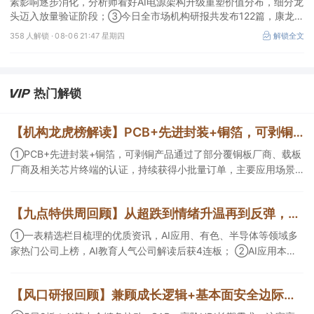
素影响逐步消化，分析师看好AI电源架构升级重塑价值分布，细分龙
头迈入放量验证阶段；③今日全市场机构研报共发布122篇，康龙化
成、江淮汽车评级得到上调，9家公司获得首度覆盖，其中乔锋智能
358 人解锁 ·
08-06 21:47 星期四
解锁全文
获新财富分析师深度覆盖；④在个股机构关注度排行中，华峰化学
首次上榜，前五名依次为东鹏饮料>药明康德>百润股份>华峰化学>
健盛集团。
热门解锁
【机构龙虎榜解读】PCB+先进封装+铜箔，可剥铜产品通过了部分覆铜板厂商、载板厂商及相关芯片终端的认证，持续获得小批量订单，主要应用场景包括芯片封装光模块用PCB，机构大额净买入这家公司
①PCB+先进封装+铜箔，可剥铜产品通过了部分覆铜板厂商、载板
厂商及相关芯片终端的认证，持续获得小批量订单，主要应用场景
包括芯片封装光模块用PCB，机构大额净买入这家公司；②创新药
CDMO+减肥药，收购国外知名CRO企业，在创新药API的化学合成
【九点特供周回顾】从超跌到情绪升温再到反弹，栏目梳理AI应用题材逻辑，AI教育人气公司解读后获4连板
等方面具有丰富经验，具备承接细胞与基因治疗产品商业化受托生
产的合规资质，这家公司获净买入。
①一表精选栏目梳理的优质资讯，AI应用、有色、半导体等领域多
家热门公司上榜，AI教育人气公司解读后获4连板； ②AI应用本周
活跃，栏目解读海外映射，梳理教育、传媒、游戏等景气方向，焦
点公司3日最高涨超20%； ③磷化铟概念异军突起，栏目以机构视
【风口研报回顾】兼顾成长逻辑+基本面安全边际！王牌自营前瞻覆盖“pcb+MLCC+电子布”，梳理AI产业链优质标的“深坑起跳”
角前瞻产业供需情况，提及2家核心公司双双涨停。