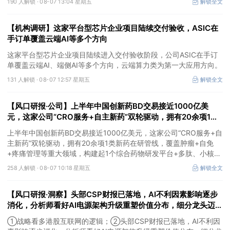
190 人解锁 ·
08-07 13:04 星期五
解锁全文
望充分受益金属价格上行。
【机构调研】这家平台型芯片企业项目陆续交付验收，ASIC在
手订单覆盖云端AI等多个方向
这家平台型芯片企业项目陆续进入交付验收阶段，公司ASIC在手订
单覆盖云端AI、端侧AI等多个方向，云端算力类为第一大应用方向。
131 人解锁 ·
08-07 12:57 星期五
解锁全文
【风口研报·公司】上半年中国创新药BD交易接近1000亿美
元，这家公司“CRO服务+自主新药”双轮驱动，拥有20余项1类
新药在研管线，覆盖肿瘤+自免+疼痛管理等重大领域
上半年中国创新药BD交易接近1000亿美元，这家公司“CRO服务+自
主新药”双轮驱动，拥有20余项1类新药在研管线，覆盖肿瘤+自免
+疼痛管理等重大领域，构建起1个综合药物研发平台+多肽、小核
酸、CGT、小分子4个创新技术平台，创新转型成果正逐步兑现。
258 人解锁 ·
08-07 10:18 星期五
解锁全文
【风口研报·洞察】头部CSP财报已落地，AI不利因素影响逐步
消化，分析师看好AI电源架构升级重塑价值分布，细分龙头迈入
放量验证阶段；战略看多港股互联网的逻辑
①战略看多港股互联网的逻辑；②头部CSP财报已落地，AI不利因