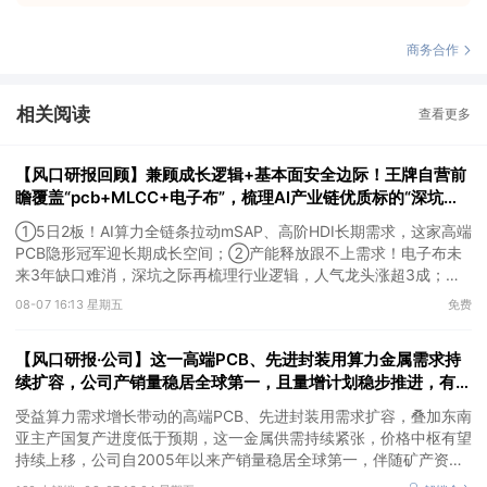
商务合作
相关阅读
查看更多
【风口研报回顾】兼顾成长逻辑+基本面安全边际！王牌自营前
瞻覆盖“pcb+MLCC+电子布”，梳理AI产业链优质标的“深坑起
跳”
①5日2板！AI算力全链条拉动mSAP、高阶HDI长期需求，这家高端
PCB隐形冠军迎长期成长空间；②产能释放跟不上需求！电子布未
来3年缺口难消，深坑之际再梳理行业逻辑，人气龙头涨超3成；
③AI服务器、机器人带动MLCC景气周期持续！这家公司扩产、涨
08-07 16:13 星期五
免费
价预期暂未被市场定价，王牌自营前瞻捕捉“预期差”，3日大涨
26%。
【风口研报·公司】这一高端PCB、先进封装用算力金属需求持
续扩容，公司产销量稳居全球第一，且量增计划稳步推进，有望
充分受益价格上行
受益算力需求增长带动的高端PCB、先进封装用需求扩容，叠加东南
亚主产国复产进度低于预期，这一金属供需持续紧张，价格中枢有望
持续上移，公司自2005年以来产销量稳居全球第一，伴随矿产资源
产量增长与冶炼产能整合并举，公司市占率有望进一步提升，同时有