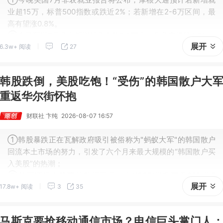
业超15万，标普500指数或跌近2%；若新增在2-6万区间，最
高有望涨0.8%。
②市场预期7月非农新增就业中值8.3万人、失业率维持4.2%。
展开
6.3w+ 阅读
27
韩股跌倒，美股吃饱！“受伤”的韩国散户大
重返华尔街怀抱
财联社 卞纯
2026-08-07 16:57
①韩股暴跌正在瓦解政府吸引被俗称为"蚂蚁大军"的韩国散户
回流本土市场的努力，引发了六个月来最大规模的“韩国散户买
入美股”的热潮；
②韩国证券存管院的数据显示，在KOSPI指数下跌22%的7
展开
17.8w+ 阅读
3
35
月，韩国散户买入美股的规模高达46亿美元。这一数字远超20
25年27亿美元的月均水平。
马斯克要抢移动通信市场？电信巨头掌门人