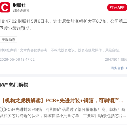
财联社
打开APP
财经通讯社
18:47:02 财联社5月6日电，迪士尼盘前涨幅扩大至8.7%，公司第
季度业绩超预期。
美股动态
财联社声明：文章内容仅供参考，不构成投资建议。投资者据此操作，风险自担。
2026-05-06 18:47:02
2647804 阅
商务合作
热门解锁
【机构龙虎榜解读】PCB+先进封装+铜箔，可剥铜产品通过了部分覆铜板厂商、载板厂商及相关芯片终端的认证，持续获得小批量订单，主要应用场景包括芯片封装光模块用PCB，机构大额净买入这家公司
①PCB+先进封装+铜箔，可剥铜产品通过了部分覆铜板厂商、载板厂商
及相关芯片终端的认证，持续获得小批量订单，主要应用场景包括芯片封
装光模块用PCB，机构大额净买入这家公司；②创新药CDMO+减肥药，