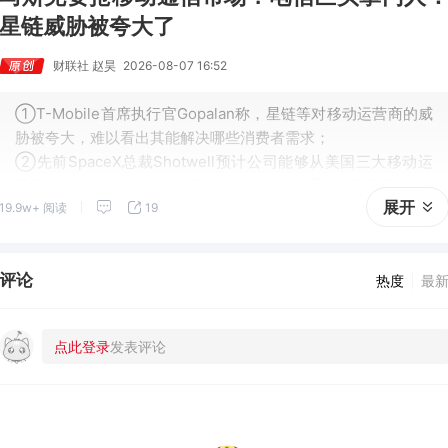
星链威胁被夸大了
财联社 赵昊
2026-08-07 16:52
①T-Mobile首席执行官Gopalan称，星链等对移动运营商的威
胁被夸大，难以看出其能解决哪些消费者需求；
②先前SpaceX总裁Shotwell预计公司能够从美国三大移动运
营商——AT&T、Verizon和T-Mobile——手中“争取到相当
展开
19.9w+ 阅读
19
多”的客户。
评论
热度
最