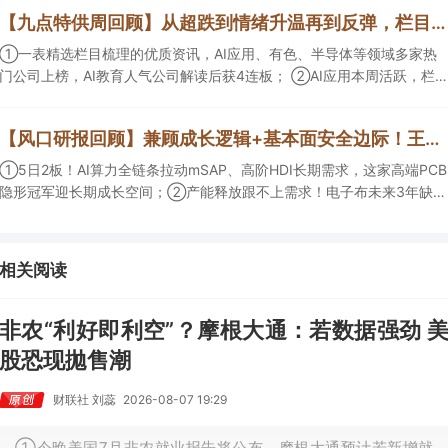
收购国外知名CRO企业，在创新药API的化学合成等方面具有丰富经验，
【九点特供周回顾】从超跌到情绪升温再到反弹，栏目梳理AI应用题材逻辑，AI教育人气公司解读后获4连板
具备承接细胞与基因治疗产品商业化受托生产的合规资质，这家公司获净
买入。
①一表精选栏目梳理的优质资讯，AI应用、有色、半导体等领域多家热
门公司上榜，AI教育人气公司解读后获4连板； ②AI应用本周活跃，栏目
解读海外映射，梳理教育、传媒、游戏等景气方向，焦点公司3日最高涨
超20%； ③磷化铟概念异军突起，栏目以机构视角前瞻产业供需情况，
【风口研报回顾】兼顾成长逻辑+基本面安全边际！王牌自营前瞻覆盖“pcb+MLCC+电子布”，梳理AI产业链优质标的“深坑起跳”
提及2家核心公司双双涨停。
①5日2板！AI算力全链条拉动mSAP、高阶HDI长期需求，这家高端PCB
隐形冠军迎长期成长空间；②产能释放跟不上需求！电子布未来3年缺口
难消，深坑之际再梳理行业逻辑，人气龙头涨超3成；③AI服务器、机器
人带动MLCC景气周期持续！这家公司扩产、涨价预期暂未被市场定价，
王牌自营前瞻捕捉“预期差”，3日大涨26%。
相关阅读
非农“利好即利空”？摩根大通：若数据强劲 
股恐现拋售潮
财联社 刘蕊
2026-08-07 19:29
①今晚美国7月非农就业报告将公布，摩根大通预计若新增就