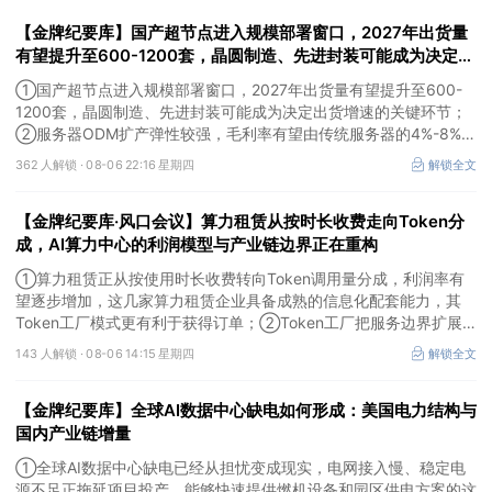
【金牌纪要库】国产超节点进入规模部署窗口，2027年出货量
有望提升至600-1200套，晶圆制造、先进封装可能成为决定出
货增速的关键环节
①国产超节点进入规模部署窗口，2027年出货量有望提升至600-
1200套，晶圆制造、先进封装可能成为决定出货增速的关键环节；
②服务器ODM扩产弹性较强，毛利率有望由传统服务器的4%-8%提
升至10%-15%，这两家公司占据整机市场的核心份额；③国产交换
362 人解锁 ·
08-06 22:16 星期四
解锁全文
芯片已经由送样验证逐步进入小批量应用，中低速率产品替代有望加
快，400G、800G产品正进入认证和导入阶段。
【金牌纪要库·风口会议】算力租赁从按时长收费走向Token分
成，AI算力中心的利润模型与产业链边界正在重构
①算力租赁正从按使用时长收费转向Token调用量分成，利润率有
望逐步增加，这几家算力租赁企业具备成熟的信息化配套能力，其
Token工厂模式更有利于获得订单；②Token工厂把服务边界扩展
至调度、模型适配、计费和安全，这类具备网络安全配套和底层模型
143 人解锁 ·
08-06 14:15 星期四
解锁全文
适配业务的企业也会受益Token工厂建设；③高端训练卡仍受供给
约束，AI应用持续推高推理需求后，国产算力卡有望持续放量。
【金牌纪要库】全球AI数据中心缺电如何形成：美国电力结构与
国内产业链增量
①全球AI数据中心缺电已经从担忧变成现实，电网接入慢、稳定电
源不足正拖延项目投产，能够快速提供燃机设备和园区供电方案的这