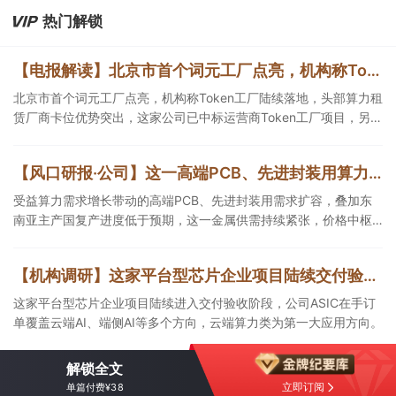
第三方算力租赁企业更加受益。
热门解锁
【电报解读】北京市首个词元工厂点亮，机构称Token工厂陆续落地，头部算力租赁厂商卡位优势突出，这家公司已中标运营商Token工厂项目
北京市首个词元工厂点亮，机构称Token工厂陆续落地，头部算力租
赁厂商卡位优势突出，这家公司已中标运营商Token工厂项目，另一
家算力租赁服务已成功服务十余名客户。
【风口研报·公司】这一高端PCB、先进封装用算力金属需求持续扩容，公司产销量稳居全球第一，且量增计划稳步推进，有望充分受益价格上行
受益算力需求增长带动的高端PCB、先进封装用需求扩容，叠加东
南亚主产国复产进度低于预期，这一金属供需持续紧张，价格中枢
有望持续上移，公司自2005年以来产销量稳居全球第一，伴随矿产
资源产量增长与冶炼产能整合并举，公司市占率有望进一步提升，
【机构调研】这家平台型芯片企业项目陆续交付验收，ASIC在手订单覆盖云端AI等多个方向
同时有望充分受益金属价格上行。
这家平台型芯片企业项目陆续进入交付验收阶段，公司ASIC在手订
单覆盖云端AI、端侧AI等多个方向，云端算力类为第一大应用方向。
解锁全文
立即订阅
单篇付费¥38