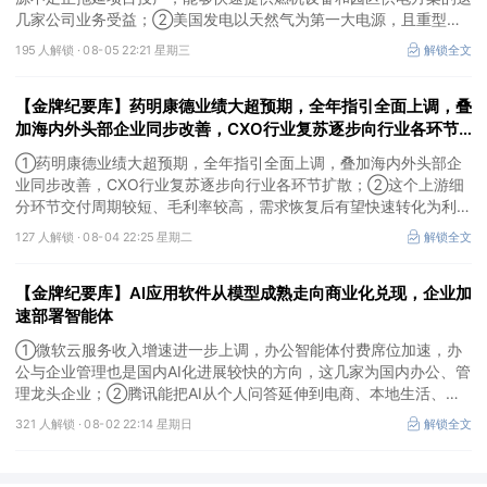
几家公司业务受益；②美国发电以天然气为第一大电源，且重型燃
机更适合规模较大、持续运行的数据中心园区，透平叶片为上游主要
195 人解锁 ·
08-05 22:21 星期三
解锁全文
卡产能环节，这家国内公司已与国外燃机巨头签署多年供货协议；
③国家电网“十五五”投资规划较上一周期明显提高，上半年特高压
【金牌纪要库】药明康德业绩大超预期，全年指引全面上调，叠
采购规模已经超过上一年全年，这几家企业为国内特高压设备头部企
业。
加海内外头部企业同步改善，CXO行业复苏逐步向行业各环节
扩散，这个上游细分环节交付周期较短、毛利率较高，需求恢复
①药明康德业绩大超预期，全年指引全面上调，叠加海内外头部企
后有望快速转化为利润
业同步改善，CXO行业复苏逐步向行业各环节扩散；②这个上游细
分环节交付周期较短、毛利率较高，需求恢复后有望快速转化为利
润，率先完成客户认证并具备规模化生产能力的企业竞争优势更明
127 人解锁 ·
08-04 22:25 星期二
解锁全文
显；③相较2019—2021年周期，本轮更多来自存量管线向中后期推
进、境外BD交易活跃、新技术平台进入商业化阶段以及产能利用率
【金牌纪要库】AI应用软件从模型成熟走向商业化兑现，企业加
修复，该环节业绩兑现属性更强。
速部署智能体
①微软云服务收入增速进一步上调，办公智能体付费席位加速，办
公与企业管理也是国内AI化进展较快的方向，这几家为国内办公、管
理龙头企业；②腾讯能把AI从个人问答延伸到电商、本地生活、企
业协同，并保留较强的开放生态特征，在AI智能体时代具有强竞争
321 人解锁 ·
08-02 22:14 星期日
解锁全文
力，这几家企业与腾讯业务联系紧密；③AI应用扩张会显著增加推
理算力需求，第三方算力的订单量与利用率具备上升基础，这类同时
具备可交付GPU、低成本电力、集群调度、模型适配和运维能力的