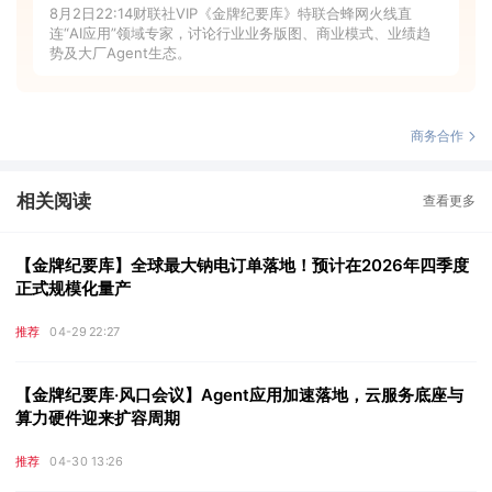
8月2日22:14财联社VIP《金牌纪要库》特联合蜂网火线直
连“AI应用”领域专家，讨论行业业务版图、商业模式、业绩趋
势及大厂Agent生态。
商务合作
相关阅读
查看更多
【金牌纪要库】全球最大钠电订单落地！预计在2026年四季度
正式规模化量产
推荐
04-29 22:27
【金牌纪要库·风口会议】Agent应用加速落地，云服务底座与
算力硬件迎来扩容周期
推荐
04-30 13:26