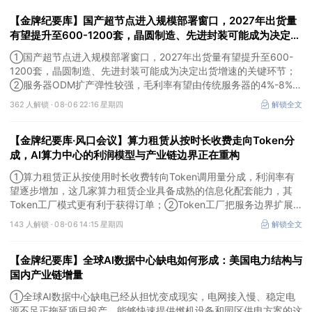
【金牌纪要库】国产超节点进入规模部署窗口，2027年出货量
有望提升至600-1200套，晶圆制造、先进封装可能成为决定出
货增速的关键环节
①国产超节点进入规模部署窗口，2027年出货量有望提升至600-
1200套，晶圆制造、先进封装可能成为决定出货增速的关键环节；
②服务器ODM扩产弹性较强，毛利率有望由传统服务器的4%-8%提
升至10%-15%，这两家公司占据整机市场的核心份额；③国产交换
362 人解锁 ·
08-06 22:16 星期四
解锁全文
芯片已经由送样验证逐步进入小批量应用，中低速率产品替代有望加
快，400G、800G产品正进入认证和导入阶段。
【金牌纪要库·风口会议】算力租赁从按时长收费走向Token分
成，AI算力中心的利润模型与产业链边界正在重构
①算力租赁正从按使用时长收费转向Token调用量分成，利润率有
望逐步增加，这几家算力租赁企业具备成熟的信息化配套能力，其
Token工厂模式更有利于获得订单；②Token工厂把服务边界扩展
至调度、模型适配、计费和安全，这类具备网络安全配套和底层模型
143 人解锁 ·
08-06 14:15 星期四
解锁全文
适配业务的企业也会受益Token工厂建设；③高端训练卡仍受供给
约束，AI应用持续推高推理需求后，国产算力卡有望持续放量。
【金牌纪要库】全球AI数据中心缺电如何形成：美国电力结构与
国内产业链增量
①全球AI数据中心缺电已经从担忧变成现实，电网接入慢、稳定电
源不足正拖延项目投产，能够快速提供燃机设备和园区供电方案的这