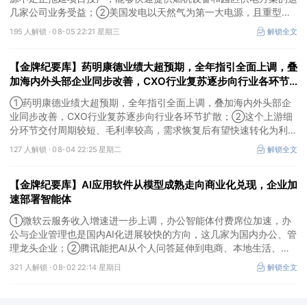
几家公司业务受益；②美国发电以天然气为第一大电源，且重型燃
机更适合规模较大、持续运行的数据中心园区，透平叶片为上游主要
195 人解锁 ·
08-05 22:21 星期三
解锁全文
卡产能环节，这家国内公司已与国外燃机巨头签署多年供货协议；
③国家电网“十五五”投资规划较上一周期明显提高，上半年特高压
【金牌纪要库】药明康德业绩大超预期，全年指引全面上调，叠
采购规模已经超过上一年全年，这几家企业为国内特高压设备头部企
业。
加海内外头部企业同步改善，CXO行业复苏逐步向行业各环节
扩散，这个上游细分环节交付周期较短、毛利率较高，需求恢复
①药明康德业绩大超预期，全年指引全面上调，叠加海内外头部企
后有望快速转化为利润
业同步改善，CXO行业复苏逐步向行业各环节扩散；②这个上游细
分环节交付周期较短、毛利率较高，需求恢复后有望快速转化为利
润，率先完成客户认证并具备规模化生产能力的企业竞争优势更明
127 人解锁 ·
08-04 22:25 星期二
解锁全文
显；③相较2019—2021年周期，本轮更多来自存量管线向中后期推
进、境外BD交易活跃、新技术平台进入商业化阶段以及产能利用率
【金牌纪要库】AI应用软件从模型成熟走向商业化兑现，企业加
修复，该环节业绩兑现属性更强。
速部署智能体
①微软云服务收入增速进一步上调，办公智能体付费席位加速，办
公与企业管理也是国内AI化进展较快的方向，这几家为国内办公、管
理龙头企业；②腾讯能把AI从个人问答延伸到电商、本地生活、企
业协同，并保留较强的开放生态特征，在AI智能体时代具有强竞争
321 人解锁 ·
08-02 22:14 星期日
解锁全文
力，这几家企业与腾讯业务联系紧密；③AI应用扩张会显著增加推
理算力需求，第三方算力的订单量与利用率具备上升基础，这类同时
具备可交付GPU、低成本电力、集群调度、模型适配和运维能力的