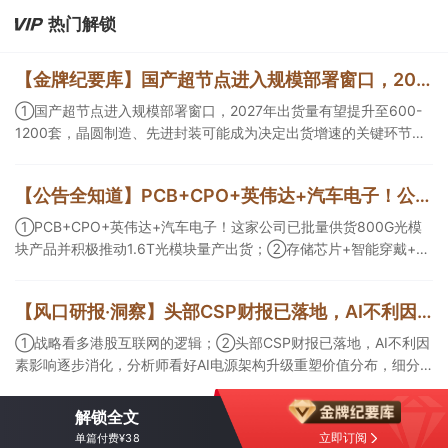
第三方算力租赁企业更加受益。
热门解锁
【金牌纪要库】国产超节点进入规模部署窗口，2027年出货量有望提升至600-1200套，晶圆制造、先进封装可能成为决定出货增速的关键环节
①国产超节点进入规模部署窗口，2027年出货量有望提升至600-
1200套，晶圆制造、先进封装可能成为决定出货增速的关键环节；
②服务器ODM扩产弹性较强，毛利率有望由传统服务器的4%-8%
提升至10%-15%，这两家公司占据整机市场的核心份额；③国产交
【公告全知道】PCB+CPO+英伟达+汽车电子！公司已批量供货800G光模块
换芯片已经由送样验证逐步进入小批量应用，中低速率产品替代有
望加快，400G、800G产品正进入认证和导入阶段。
①PCB+CPO+英伟达+汽车电子！这家公司已批量供货800G光模
块产品并积极推动1.6T光模块量产出货；②存储芯片+智能穿戴+华
为！这家公司公司大容量NOR Flash已成功导入PC、服务器大客
户；③边缘计算+智慧灯杆！公司拟跨界布局固态存储标的。
【风口研报·洞察】头部CSP财报已落地，AI不利因素影响逐步消化，分析师看好AI电源架构升级重塑价值分布，细分龙头迈入放量验证阶段；战略看多港股互联网的逻辑
①战略看多港股互联网的逻辑；②头部CSP财报已落地，AI不利因
素影响逐步消化，分析师看好AI电源架构升级重塑价值分布，细分
龙头迈入放量验证阶段；③今日全市场机构研报共发布122篇，康
龙化成、江淮汽车评级得到上调，9家公司获得首度覆盖，其中乔锋
解锁全文
智能获新财富分析师深度覆盖；④在个股机构关注度排行中，华峰
立即订阅
单篇付费¥38