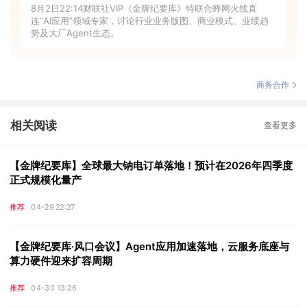
8月2日22:14财联社VIP《金牌纪要库》特联合蜂网火线直
连“AI应用”领域专家，讨论行业业务版图、商业模式、业绩趋
势及大厂Agent生态。
商务合作
相关阅读
查看更多
【金牌纪要库】全球最大钠电订单落地！预计在2026年四季度
正式规模化量产
推荐
04-29 22:27
【金牌纪要库·风口会议】Agent应用加速落地，云服务底座与
算力硬件迎来扩容周期
推荐
04-30 13:26