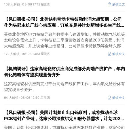
②这家公司兼具成长强确定性、低估值、高股息属性，受益于国内
108 人解锁 ·
08-06 17:12 星期四
解锁全文
外贸易额高速增长，且还有AI应用加速渗透+跨境支付等成长极。
【风口研报·公司】北美缺电带动卡特彼勒利润大超预期，公司
作为头部主机厂核心供应商，订单充足并计划新增多条生产线，
有望抢抓算力备电新机
受益北美地区电力短缺导致的数据中心建设增加，并推动燃气轮机等
发电设备需求上升，卡特彼勒二季度营收首次突破200亿美元，利润
大幅超预期，并上调全年业绩指引。公司供应卡特彼勒等全球头部发
动机主机厂，产品订单充足，并计划2026年新增多条生产线，同时
172 人解锁 ·
08-06 13:51 星期四
解锁全文
海外泰国工厂建设顺利推进，有望抢抓算力备电新机，打开成长空
间。
【机构调研】这家高端瓷材供应商完成部分高端产线扩产，年内
氧化锆粉体有望实现量价齐升
这家高端瓷材供应商完成部分高端产线扩产工作，年内氧化锆粉体有
望实现量价齐升。
94 人解锁 ·
08-06 12:40 星期四
解锁全文
【风口研报·公司】美国计划禁止出口钨废料，或将扰动全球
PCB钴针产业链，这家公司深度绑定AI服务器需求，计划2027
底将月产能提升400%
美国计划禁止出口钨废料，或将扰动全球PCB钴针产业链，这家公司