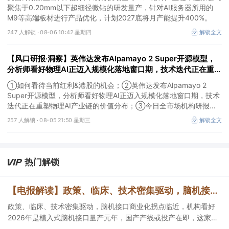
聚焦于0.20mm以下超细径微钻的研发量产，针对AI服务器所用的
M9等高端板材进行产品优化，计划2027底将月产能提升400%。
247 人解锁 ·
08-06 10:42 星期四
解锁全文
【风口研报·洞察】英伟达发布Alpamayo 2 Super开源模型，
分析师看好物理AI正迈入规模化落地窗口期，技术迭代正在重塑
物理AI产业链的价值分布；如何看待当前红利&港股的机会
①如何看待当前红利&港股的机会；②英伟达发布Alpamayo 2
Super开源模型，分析师看好物理AI正迈入规模化落地窗口期，技术
迭代正在重塑物理AI产业链的价值分布；③今日全市场机构研报共
发布120篇，朗姿股份有望迎来拐点，11家公司获得首度覆盖，其中
257 人解锁 ·
08-05 21:50 星期三
解锁全文
天风证券、江航装备获新财富分析师深度覆盖；④在个股机构关注
度排行中，神火股份首次上榜，前五名依次为东鹏饮料>药明康德>
宁德时代>神火股份>西部矿业。
热门解锁
【电报解读】政策、临床、技术密集驱动，脑机接口商业化拐点临近，机构看好2026年是植入式脑机接口量产元年，国产产线或投产在即，这家公司对多模态人机交互系统集成关键技术进行了研发
政策、临床、技术密集驱动，脑机接口商业化拐点临近，机构看好
2026年是植入式脑机接口量产元年，国产产线或投产在即，这家公
司对多模态人机交互系统集成关键技术进行了研发，另一家成立了