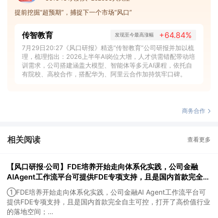
提前挖掘“超预期”，捕捉下一个市场“风口”
传智教育
+64.84%
发现至今最高涨幅
7月29日20:27《风口研报》精选“传智教育”公司研报并加以梳
理，梳理指出：2026上半年AI岗位大增，人才供需错配带动培
训需求，公司搭建涵盖大模型、智能体等多元AI课程，依托自
有院校、高校合作，搭配华为、阿里云合作加持筑牢口碑。
商务合作
相关阅读
查看更多
【风口研报·公司】FDE培养开始走向体系化实践，公司金融
AIAgent工作流平台可提供FDE专项支持，且是国内首款完全自
主可控，打开了高价值行业的落地空间；另有公司兼具成长强确
①FDE培养开始走向体系化实践，公司金融AI Agent工作流平台可
定性、低估值、高股息属性
提供FDE专项支持，且是国内首款完全自主可控，打开了高价值行业
的落地空间；