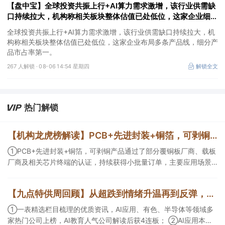
【盘中宝】全球投资共振上行+AI算力需求激增，该行业供需缺
口持续拉大，机构称相关板块整体估值已处低位，这家企业细分
产品市占率第一
全球投资共振上行+AI算力需求激增，该行业供需缺口持续拉大，机
构称相关板块整体估值已处低位，这家企业布局多条产品线，细分产
品市占率第一。
267 人解锁 ·
08-06 14:54 星期四
解锁全文
热门解锁
【机构龙虎榜解读】PCB+先进封装+铜箔，可剥铜产品通过了部分覆铜板厂商、载板厂商及相关芯片终端的认证，持续获得小批量订单，主要应用场景包括芯片封装光模块用PCB，机构大额净买入这家公司
①PCB+先进封装+铜箔，可剥铜产品通过了部分覆铜板厂商、载板
厂商及相关芯片终端的认证，持续获得小批量订单，主要应用场景
包括芯片封装光模块用PCB，机构大额净买入这家公司；②创新药
CDMO+减肥药，收购国外知名CRO企业，在创新药API的化学合成
【九点特供周回顾】从超跌到情绪升温再到反弹，栏目梳理AI应用题材逻辑，AI教育人气公司解读后获4连板
等方面具有丰富经验，具备承接细胞与基因治疗产品商业化受托生
产的合规资质，这家公司获净买入。
①一表精选栏目梳理的优质资讯，AI应用、有色、半导体等领域多
家热门公司上榜，AI教育人气公司解读后获4连板； ②AI应用本周