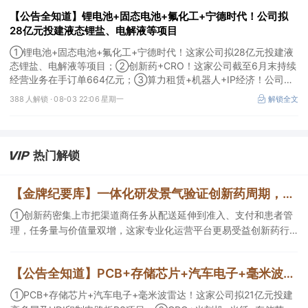
【公告全知道】锂电池+固态电池+氟化工+宁德时代！公司拟
28亿元投建液态锂盐、电解液等项目
①锂电池+固态电池+氟化工+宁德时代！这家公司拟28亿元投建液
态锂盐、电解液等项目；②创新药+CRO！这家公司截至6月末持续
经营业务在手订单664亿元；③算力租赁+机器人+IP经济！公司签
署32亿元算力服务合同。
388 人解锁 ·
08-03 22:06 星期一
解锁全文
热门解锁
【金牌纪要库】一体化研发景气验证创新药周期，商业渠道与AI科研设备同步扩容
①创新药密集上市把渠道商任务从配送延伸到准入、支付和患者管
理，任务量与价值量双增，这家专业化运营平台更易受益创新药行
业爆发；②AI正在优化创新药研发效率以及提供更多可能性，且已
有部分企业形成项目收益，这几家企业为其中的代表；③AI创新药
【公告全知道】PCB+存储芯片+汽车电子+毫米波雷达！公司拟21亿元投建高多层及HDI印制电路板P3项目
研发会带动数据生产与分析设备、生物工艺与制药装备等需求，管
线推进后这一类企业会随产业节奏随后受益。
①PCB+存储芯片+汽车电子+毫米波雷达！这家公司拟21亿元投建