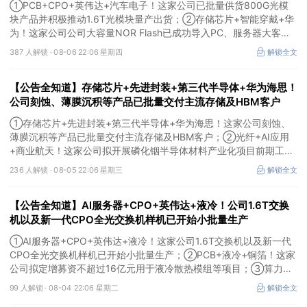
①PCB+CPO+英伟达+汽车电子！这家公司已批量供货800G光模
块产品并积极推动1.6T光模块量产出货；②存储芯片+智能穿戴+华
为！这家公司公司大容量NOR Flash已成功导入PC、服务器大客
户；③边缘计算+智慧灯杆！公司拟跨界布局固态存储标的。
387 人解锁 ·
08-06 22:06 星期四
解锁全文
【公告全知道】存储芯片+先进封装+第三代半导体+华为海思！
公司刻蚀、薄膜沉积等产品已批量交付主流存储及HBM客户
①存储芯片+先进封装+第三代半导体+华为海思！这家公司刻蚀、
薄膜沉积等产品已批量交付主流存储及HBM客户；②光纤+AI应用
+商业航天！这家公司拟开展磷化铟半导体材料产业化项目前期工
作；③MLCC+光模块+商业航天+军工！公司拟定增募资不超3亿元
236 人解锁 ·
08-05 22:06 星期三
解锁全文
用于MLCC相关项目。
【公告全知道】AI服务器+CPO+英伟达+液冷！公司1.6T交换
机以及新一代CPO全光交换机样机已开始小批量生产
①AI服务器+CPO+英伟达+液冷！这家公司1.6T交换机以及新一代
CPO全光交换机样机已开始小批量生产；②PCB+液冷+铜箔！这家
公司拟定增募资不超过16亿元用于液冷散热模组等项目；③算力
+云计算+华为鲲鹏！公司签署超46亿元算力服务合同。
99 人解锁 ·
08-04 22:06 星期二
解锁全文