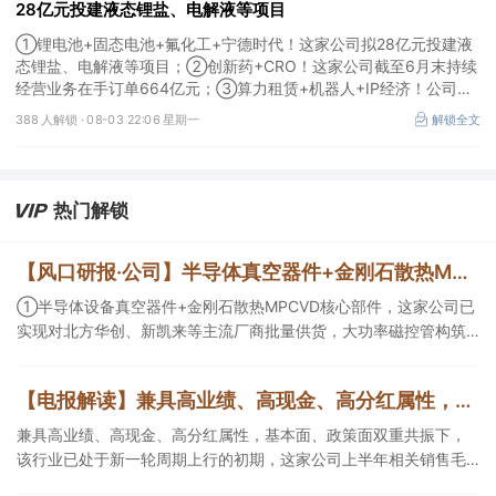
28亿元投建液态锂盐、电解液等项目
①锂电池+固态电池+氟化工+宁德时代！这家公司拟28亿元投建液
态锂盐、电解液等项目；②创新药+CRO！这家公司截至6月末持续
经营业务在手订单664亿元；③算力租赁+机器人+IP经济！公司签
署32亿元算力服务合同。
388 人解锁 ·
08-03 22:06 星期一
解锁全文
热门解锁
【风口研报·公司】半导体真空器件+金刚石散热MPCVD核心部件，这家公司实现对北方华创、新凯来等厂商批量供货，大功率磁控管助力AI散热；这家造船龙头稀缺产能扩张与高价值订单兼具，远期业绩弹性持续增强
①半导体设备真空器件+金刚石散热MPCVD核心部件，这家公司已
实现对北方华创、新凯来等主流厂商批量供货，大功率磁控管构筑
第二增长曲线；②这家船龙头公司稀缺产能扩张与高价值订单兼
具，核心发动机自供且有望外销，当前远期业绩弹性持续增强。
【电报解读】兼具高业绩、高现金、高分红属性，基本面、政策面双重共振下，该行业已处于新一轮周期上行的初期，这家公司上半年相关销售毛利逼近20亿元
兼具高业绩、高现金、高分红属性，基本面、政策面双重共振下，
该行业已处于新一轮周期上行的初期，这家公司上半年相关销售毛
利逼近20亿元，另一家核定产能达440万吨/年。