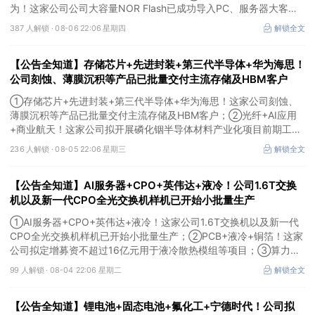
为！这家公司公司大容量NOR Flash已成功导入PC、服务器大客
户；③边缘计算+智慧灯杆！公司拟跨界布局固态存储标的。
387 人解锁 ·
08-06 22:06 星期四
解锁全文
【公告全知道】存储芯片+先进封装+第三代半导体+华为海思！
公司刻蚀、薄膜沉积等产品已批量交付主流存储及HBM客户
①存储芯片+先进封装+第三代半导体+华为海思！这家公司刻蚀、
薄膜沉积等产品已批量交付主流存储及HBM客户；②光纤+AI应用
+商业航天！这家公司拟开展磷化铟半导体材料产业化项目前期工
作；③MLCC+光模块+商业航天+军工！公司拟定增募资不超3亿元
236 人解锁 ·
08-05 22:06 星期三
解锁全文
用于MLCC相关项目。
【公告全知道】AI服务器+CPO+英伟达+液冷！公司1.6T交换
机以及新一代CPO全光交换机样机已开始小批量生产
①AI服务器+CPO+英伟达+液冷！这家公司1.6T交换机以及新一代
CPO全光交换机样机已开始小批量生产；②PCB+液冷+铜箔！这家
公司拟定增募资不超过16亿元用于液冷散热模组等项目；③算力
+云计算+华为鲲鹏！公司签署超46亿元算力服务合同。
99 人解锁 ·
08-04 22:06 星期二
解锁全文
【公告全知道】锂电池+固态电池+氟化工+宁德时代！公司拟