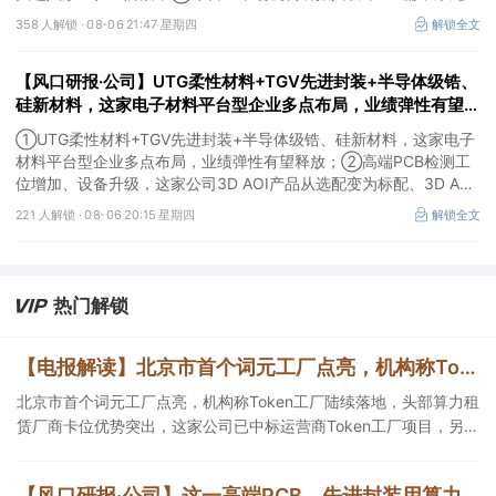
成、江淮汽车评级得到上调，9家公司获得首度覆盖，其中乔锋智能
358 人解锁 ·
08-06 21:47 星期四
解锁全文
获新财富分析师深度覆盖；④在个股机构关注度排行中，华峰化学
首次上榜，前五名依次为东鹏饮料>药明康德>百润股份>华峰化学>
【风口研报·公司】UTG柔性材料+TGV先进封装+半导体级锆、
健盛集团。
硅新材料，这家电子材料平台型企业多点布局，业绩弹性有望释
放；高端PCB检测工位增加、设备升级，这家公司3D AOI产品
①UTG柔性材料+TGV先进封装+半导体级锆、硅新材料，这家电子
从选配变为标配
材料平台型企业多点布局，业绩弹性有望释放；②高端PCB检测工
位增加、设备升级，这家公司3D AOI产品从选配变为标配、3D AXI
设备逐步成为刚需，现已进入头部客户供应体系。
221 人解锁 ·
08-06 20:15 星期四
解锁全文
热门解锁
【电报解读】北京市首个词元工厂点亮，机构称Token工厂陆续落地，头部算力租赁厂商卡位优势突出，这家公司已中标运营商Token工厂项目
北京市首个词元工厂点亮，机构称Token工厂陆续落地，头部算力租
赁厂商卡位优势突出，这家公司已中标运营商Token工厂项目，另一
家算力租赁服务已成功服务十余名客户。
【风口研报·公司】这一高端PCB、先进封装用算力金属需求持续扩容，公司产销量稳居全球第一，且量增计划稳步推进，有望充分受益价格上行