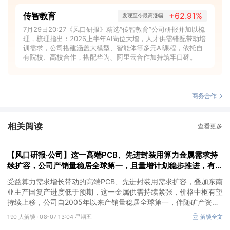
传智教育
+62.91%
发现至今最高涨幅
7月29日20:27《风口研报》精选“传智教育”公司研报并加以梳
理，梳理指出：2026上半年AI岗位大增，人才供需错配带动培
训需求，公司搭建涵盖大模型、智能体等多元AI课程，依托自
有院校、高校合作，搭配华为、阿里云合作加持筑牢口碑。
商务合作
相关阅读
查看更多
【风口研报·公司】这一高端PCB、先进封装用算力金属需求持
续扩容，公司产销量稳居全球第一，且量增计划稳步推进，有望
充分受益价格上行
受益算力需求增长带动的高端PCB、先进封装用需求扩容，叠加东南
亚主产国复产进度低于预期，这一金属供需持续紧张，价格中枢有望
持续上移，公司自2005年以来产销量稳居全球第一，伴随矿产资源
产量增长与冶炼产能整合并举，公司市占率有望进一步提升，同时有
190 人解锁 ·
08-07 13:04 星期五
解锁全文
望充分受益金属价格上行。