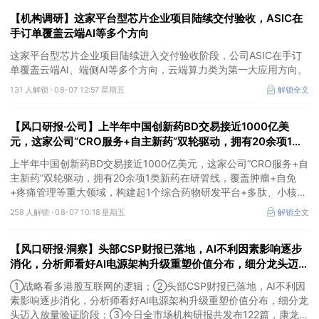
【机构调研】这家平台型芯片企业项目陆续交付验收，ASIC在
手订单覆盖云端AI等多个方向
这家平台型芯片企业项目陆续进入交付验收阶段，公司ASIC在手订
单覆盖云端AI、端侧AI等多个方向，云端算力类为第一大应用方向。
131 人解锁 ·
08-07 12:57 星期五
解锁全文
【风口研报·公司】上半年中国创新药BD交易接近1000亿美
元，这家公司“CRO服务+自主新药”双轮驱动，拥有20余项1类
新药在研管线，覆盖肿瘤+自免+疼痛管理等重大领域
上半年中国创新药BD交易接近1000亿美元，这家公司“CRO服务+自
主新药”双轮驱动，拥有20余项1类新药在研管线，覆盖肿瘤+自免
+疼痛管理等重大领域，构建起1个综合药物研发平台+多肽、小核
酸、CGT、小分子4个创新技术平台，创新转型成果正逐步兑现。
258 人解锁 ·
08-07 10:18 星期五
解锁全文
【风口研报·洞察】头部CSP财报已落地，AI不利因素影响逐步
消化，分析师看好AI电源架构升级重塑价值分布，细分龙头迈入
放量验证阶段；战略看多港股互联网的逻辑
①战略看多港股互联网的逻辑；②头部CSP财报已落地，AI不利因
素影响逐步消化，分析师看好AI电源架构升级重塑价值分布，细分龙
头迈入放量验证阶段；③今日全市场机构研报共发布122篇，康龙化