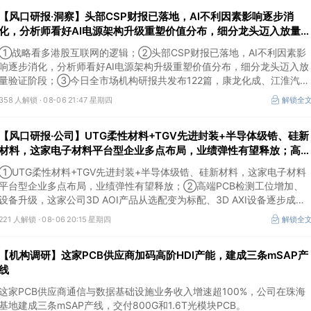
【风口研报·洞察】头部CSP财报已落地，AI不利因素影响逐步消
化，分析师看好AI电源架构升级重塑价值分布，细分龙头迈入放量验
证阶段；战略看多港股互联网的逻辑
①战略看多港股互联网的逻辑；②头部CSP财报已落地，AI不利因素影
响逐步消化，分析师看好AI电源架构升级重塑价值分布，细分龙头迈入放
量验证阶段；③今日全市场机构研报共发布122篇，康龙化成、江淮汽车
评级得到上调，9家公司获得首度覆盖，其中乔锋智能获新财富分析师深
358 人解锁 ·
08-06 21:47 星期四
解锁全
度覆盖；④在个股机构关注度排行中，华峰化学首次上榜，前五名依次
为东鹏饮料>药明康德>百润股份>华峰化学>健盛集团。
【风口研报·公司】UTG柔性材料+TGV先进封装+半导体级锆、硅新
材料，这家电子材料平台型企业多点布局，业绩弹性有望释放；高端
PCB检测工位增加、设备升级，这家公司3D AOI产品从选配变为标
①UTG柔性材料+TGV先进封装+半导体级锆、硅新材料，这家电子材料
配
平台型企业多点布局，业绩弹性有望释放；②高端PCB检测工位增加、
设备升级，这家公司3D AOI产品从选配变为标配、3D AXI设备逐步成为
刚需，现已进入头部客户供应体系。
221 人解锁 ·
08-06 20:15 星期四
解锁全
【机构调研】这家PCB供应商加码高阶HDI产能，建成三条mSAP产
线
这家PCB供应商通信与数据基础设施业务收入增速超100%，公司在珠海
基地建成三条mSAP产线，交付800G和1.6T光模块PCB。