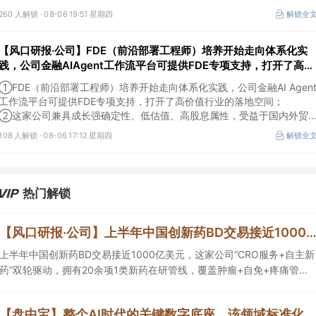
260 人解锁 ·
08-06 19:51 星期四
解锁全
【风口研报·公司】FDE（前沿部署工程师）培养开始走向体系化实
践，公司金融AIAgent工作流平台可提供FDE专项支持，打开了高价
值行业的落地空间；另有公司兼具成长强确定性、低估值、高股息属
①FDE（前沿部署工程师）培养开始走向体系化实践，公司金融AI Agen
性
工作流平台可提供FDE专项支持，打开了高价值行业的落地空间；
②这家公司兼具成长强确定性、低估值、高股息属性，受益于国内外贸
易额高速增长，且还有AI应用加速渗透+跨境支付等成长极。
108 人解锁 ·
08-06 17:12 星期四
解锁全
热门解锁
【风口研报·公司】上半年中国创新药BD交易接近1000亿美元，这家公司“CRO服务+自主新药”双轮驱动，拥有20余项1类新药在研管线，覆盖肿瘤+自免+疼痛管
上半年中国创新药BD交易接近1000亿美元，这家公司“CRO服务+自主新
药”双轮驱动，拥有20余项1类新药在研管线，覆盖肿瘤+自免+疼痛管理
等重大领域，构建起1个综合药物研发平台+多肽、小核酸、CGT、小分
子4个创新技术平台，创新转型成果正逐步兑现。
【盘中宝】整个AI时代的关键数字底座，该领域标准化与关键技术验证正加速推进，这家公司已瞻布局相关细分技术攻关与产品研发