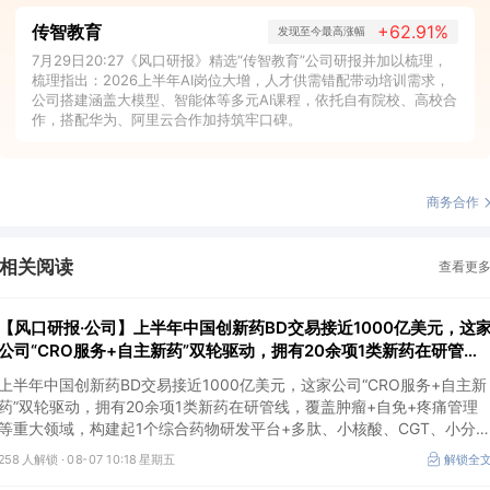
传智教育
+62.91%
发现至今最高涨幅
7月29日20:27《风口研报》精选“传智教育”公司研报并加以梳理，
梳理指出：2026上半年AI岗位大增，人才供需错配带动培训需求，
公司搭建涵盖大模型、智能体等多元AI课程，依托自有院校、高校合
作，搭配华为、阿里云合作加持筑牢口碑。
商务合作
相关阅读
查看更
【风口研报·公司】上半年中国创新药BD交易接近1000亿美元，这
公司“CRO服务+自主新药”双轮驱动，拥有20余项1类新药在研管
线，覆盖肿瘤+自免+疼痛管理等重大领域
上半年中国创新药BD交易接近1000亿美元，这家公司“CRO服务+自主新
药”双轮驱动，拥有20余项1类新药在研管线，覆盖肿瘤+自免+疼痛管理
等重大领域，构建起1个综合药物研发平台+多肽、小核酸、CGT、小分
4个创新技术平台，创新转型成果正逐步兑现。
258 人解锁 ·
08-07 10:18 星期五
解锁全