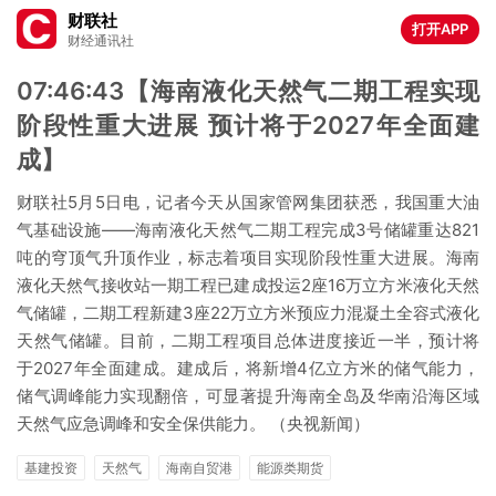
财联社
打开APP
财经通讯社
07:46:43【海南液化天然气二期工程实现
阶段性重大进展 预计将于2027年全面建
成】
财联社5月5日电，记者今天从国家管网集团获悉，我国重大油
气基础设施——海南液化天然气二期工程完成3号储罐重达821
吨的穹顶气升顶作业，标志着项目实现阶段性重大进展。海南
液化天然气接收站一期工程已建成投运2座16万立方米液化天然
气储罐，二期工程新建3座22万立方米预应力混凝土全容式液化
天然气储罐。目前，二期工程项目总体进度接近一半，预计将
于2027年全面建成。建成后，将新增4亿立方米的储气能力，
储气调峰能力实现翻倍，可显著提升海南全岛及华南沿海区域
天然气应急调峰和安全保供能力。 （央视新闻）
基建投资
天然气
海南自贸港
能源类期货