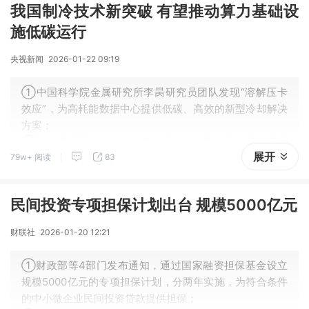
我国制冷技术新突破 有望推动算力基础设
施低碳运行
央视新闻
2026-01-22 09:19
①中国科学院金属研究所李昺研究员团队发现“溶解压卡
效应”，为高耗能数据中心提供低碳、高效的新型冷却解决
方案；
②该效应利用硫氰酸铵溶液在压力变化下的热效应，室温
展开
79w+ 阅读
83
下溶液温度可在20秒内骤降近30℃，远超已知固态相变材
料性能。
民间投资专项担保计划出台 规模5000亿元
财联社
2026-01-20 12:21
①财政部等4部门发布通知，通过国家融资担保基金设立
规模5000亿元的专项担保计划，分两年实施，为符合条件
的中小微企业民间投资贷款提供担保；