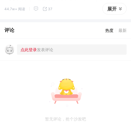
②该计划支持用于场景拓展和升级改造的中长期贷款，以
展开
44.7w+ 阅读
37
及改扩建厂房、店面装修、经营周转等生产经营活动。
评论
热度
最新
暂无评论，抢个沙发吧