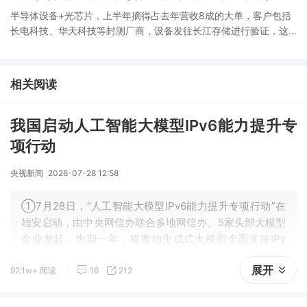
半导体设备+光芯片，上半年摘得占去年营收8成的大单，客户包括
长电科技、华天科技等封测厂商，设备发往长江存储进行验证，这
家公司细分半导体设备国内市占率第一，适用于硅光晶圆测试。
相关阅读
我国启动人工智能大模型IPv6能力提升专
项行动
央视新闻
2026-07-28 12:58
①7月28日，“人工智能大模型IPv6能力提升专项行动”在
雄安启动，由中央网信办联合多地网信办、5家头部大模型
企业发起，为期一年，将推动生成式大模型全面支持IPv
6；
展开
92.1w+ 阅读
16
212
②同日雄安启动IPv6单栈部署行动，将从四维度协同发
力，到2030年新建片区全面实现IPv6单栈规模化运行。