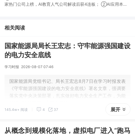
家热门公司上榜，AI教育人气公司解读后获4连板； ②AI应用本周
活跃，栏目解读海外映射，梳理教育、传媒、游戏等景气方向，焦
点公司3日最高涨超20%； ③磷化铟概念异军突起，栏目以机构视
角前瞻产业供需情况，提及2家核心公司双双涨停。
相关阅读
国家能源局局长王宏志：守牢能源强国建设
的电力安全底线
学习时报
2026-08-07 07:46
国家能源局党组书记、局长王宏志8月7日在学习时报发表
《守牢能源强国建设的电力安全底线》署名文章，强调要
落实党中央决策部署，扎实做好电力安全生产工作，为能
源强国建设守牢电力安全底线。
展开
145.4w+ 阅读
4
37
从概念到规模化落地，虚拟电厂进入“跑马