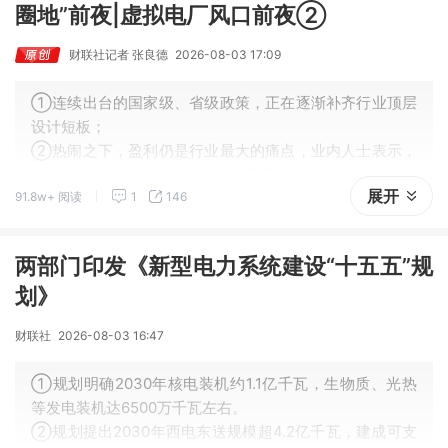
圈地”前夜|虚拟电厂风口前夜②
财联社记者 张良德
2026-08-03 17:09
①连续出台的国家级、省级政策，正在逐渐补齐行业顶层
设计短板；
②热闹之下，盈利仍是行业最大的痛点，业内人士表示，
当前行业收益高度集中在电力交易环节；
展开
91.8w+ 阅读
1
146
③业内人士普遍认为行业存在”十年黄金期”，行业可能处
于爆发的前期。
两部门印发《新型电力系统建设“十五五”规
划》
财联社
2026-08-03 16:47
①规划明确2030年核电装机约1.1亿千瓦，生物质、光热
等发电装机达6500万千瓦左右。
②规划提出2030年西电东送规模超4.2亿千瓦，建成可支