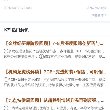
2026-05-02 20:59:41
3752562 阅读
商务合作
热门解锁
【金牌纪要库阶段回顾】7-8月深度跟踪创新药与有色/铜方向，持续把握产业变化脉络+前瞻价值
①多次梳理创新药产业链关键节点，点评覆盖CXO、小核酸方向，
这些公司获资金关注； ②跟踪有色行业动态，覆盖铜矿格局、现货
紧平衡、锂电涨价传导等线索，Ta们股价持续走高。
【机构龙虎榜解读】PCB+先进封装+铜箔，可剥铜产品通过了部分覆铜板厂商、载板厂商及相关芯片终端的认证，持续获得小批量订单，主要应用场景包括芯片封装光模块用PCB，机构大额净买入这家公司
①PCB+先进封装+铜箔，可剥铜产品通过了部分覆铜板厂商、载板
厂商及相关芯片终端的认证，持续获得小批量订单，主要应用场景
包括芯片封装光模块用PCB，机构大额净买入这家公司；②创新药
CDMO+减肥药，收购国外知名CRO企业，在创新药API的化学合成
【九点特供周回顾】从超跌到情绪升温再到反弹，栏目梳理AI应用题材逻辑，AI教育人气公司解读后获4连板
等方面具有丰富经验，具备承接细胞与基因治疗产品商业化受托生
产的合规资质，这家公司获净买入。
①一表精选栏目梳理的优质资讯，AI应用、有色、半导体等领域多