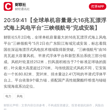
财联社
打开APP
财经通讯社
20:59:41【全球单机容量最大16兆瓦漂浮
式海上风电平台“三峡领航号”完成安装】
财联社5月2日电，全球单机容量最大的16兆瓦漂浮式海上风电
平台“三峡领航号”5月2日在广东阳江海域完成安装，标志着我
国在深远海漂浮式风电技术领域取得新突破。“三峡领航号”由16
兆瓦超大容量风机、半潜式浮体平台和新型系泊系统三部分组
成。风机叶轮直径252米，扫风面积相当于7个标准足球场的面
积，叶尖最大高度超过270米。与传统固定式风机不同，它安装
在一个长80.82米、宽91米、排水量达2.41万吨的半潜式浮体平
台上。平台依靠9个吸力锚，搭配国产高性能聚酯纤维缆与锚链
实现海底系泊定位。
电力
风电
财联社声明：文章内容仅供参考，不构成投资建议。投资者据此操作，风险自
担。