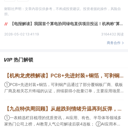
财联社声明：文章内容仅供参考，不构成投资建议。投资者据此操作，风险自
担。
【电报解读】我国首个算电协同绿电直供项目投运！机构称“算电协同”是缓解新能源消纳压力与支撑算力发展的关键战略抓手，这家公司产品助力实现智算中心达成“三零”目标，最终实现算电协同
2026-05-02 13:41:19
3164432 阅读
商务合作
热门解锁
【机构龙虎榜解读】PCB+先进封装+铜箔，可剥铜产品通过了部分覆铜板厂商、载板厂商及相关芯片终端的认证，持续获得小批量订单，主要应用场景包括芯片封装光模块用PCB，机构大额净买入这家公司
①PCB+先进封装+铜箔，可剥铜产品通过了部分覆铜板厂商、载板
厂商及相关芯片终端的认证，持续获得小批量订单，主要应用场景
包括芯片封装光模块用PCB，机构大额净买入这家公司；②创新药
CDMO+减肥药，收购国外知名CRO企业，在创新药API的化学合成
【九点特供周回顾】从超跌到情绪升温再到反弹，栏目梳理AI应用题材逻辑，AI教育人气公司解读后获4连板
等方面具有丰富经验，具备承接细胞与基因治疗产品商业化受托生
产的合规资质，这家公司获净买入。
①一表精选栏目梳理的优质资讯，AI应用、有色、半导体等领域多
家热门公司上榜，AI教育人气公司解读后获4连板； ②AI应用本周