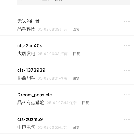
无味的排骨
晶科科技
05-02 08:09·广东
回复
cls-2pu40s
大唐发电
05-02 06:03·河南
回复
cls-1373939
协鑫能科
05-02 08:01·湖南
回复
Dream_possible
晶科有点尴尬
05-02 07:44·辽宁
回复
cls-z0zm59
中恒电气
05-02 06:55·江苏
回复