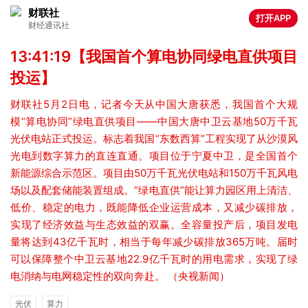
财联社
打开APP
财经通讯社
13:41:19【我国首个算电协同绿电直供项目
投运】
财联社5月2日电，记者今天从中国大唐获悉，我国首个大规
模“算电协同”绿电直供项目——中国大唐中卫云基地50万千瓦
光伏电站正式投运。标志着我国“东数西算”工程实现了从沙漠风
光电到数字算力的直连直通。项目位于宁夏中卫，是全国首个
新能源综合示范区。项目由50万千瓦光伏电站和150万千瓦风电
场以及配套储能装置组成。“绿电直供”能让算力园区用上清洁、
低价、稳定的电力，既能降低企业运营成本，又减少碳排放，
实现了经济效益与生态效益的双赢。全容量投产后，项目发电
量将达到43亿千瓦时，相当于每年减少碳排放365万吨。届时
可以保障整个中卫云基地22.9亿千瓦时的用电需求，实现了绿
电消纳与电网稳定性的双向奔赴。 （央视新闻）
光伏
算力