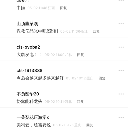
陈宴群
中恒
05-02 11:48·江西
回复
山顶韭菜噢
救救亿晶光电吧[流泪]
05-02 11:36·浙江
回复
cls-gyoba2
大唐发电！！
05-02 11:09·柏林
回复
cls-1913388
今后会越来越多越来越好
05-02 10:12·重庆
回复
不负韶华20
协鑫能科龙头
05-02 10:11·河北
回复
一朵梨花压海棠x
美利云，还需要说
05-02 09:25·重庆
回复