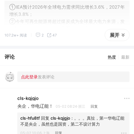
①IEA预计2026年全球电力需求同比增长3.6%，2027年
增长3.8%；
②今年可再生能源将超过煤炭成为全球最大电力来源，发
电占比将从2025年的33%升至2027年的37%；
展开
107.2w+ 阅读
2
47
③2026年全球太阳能发电量将增长约600太瓦时，将超过
风能成为全球第二大可再生能源。
评论
热度
最新
cls-kqjgjo
央企，华电辽能！
05-02 08:24·浙江
回复
cls-hfu8tf
 回复 
cls-kqjgjo
：
。。。真扯，第一华电辽能
不是央企，虽然也是国资，第二不设计算力
05-02 10:06·上海
回复