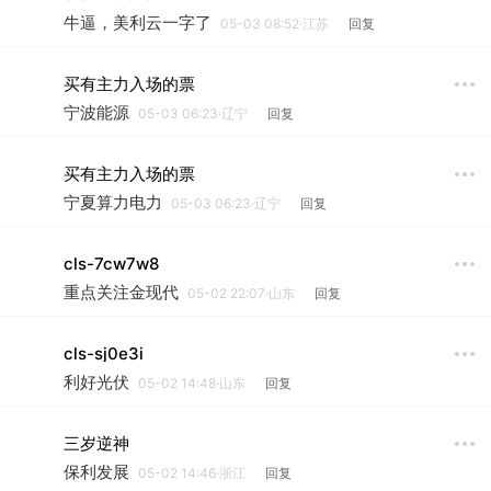
牛逼，美利云一字了
05-03 08:52·江苏
回复
买有主力入场的票
宁波能源
05-03 06:23·辽宁
回复
买有主力入场的票
宁夏算力电力
05-03 06:23·辽宁
回复
cls-7cw7w8
重点关注金现代
05-02 22:07·山东
回复
cls-sj0e3i
利好光伏
05-02 14:48·山东
回复
三岁逆神
保利发展
05-02 14:46·浙江
回复