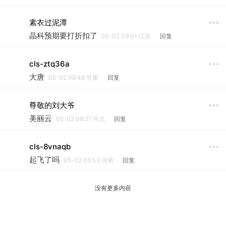
素衣过泥潭
晶科预期要打折扣了
05-02 09:01·江苏
回复
cls-ztq36a
大唐
05-02 08:48·甘肃
回复
尊敬的刘大爷
美丽云
05-02 08:21·河北
回复
cls-8vnaqb
起飞了吗
05-02 05:53·河南
回复
没有更多内容