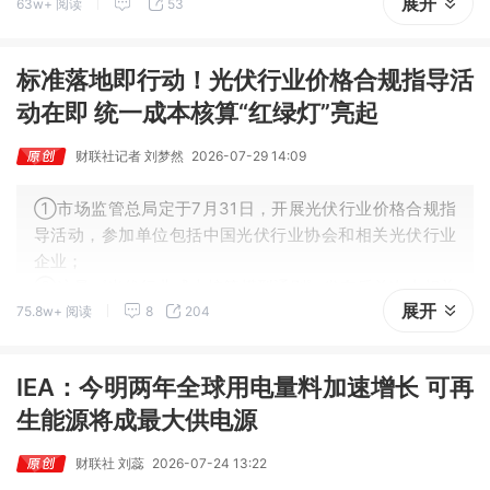
展开
63w+ 阅读
53
12时01分起生效。
标准落地即行动！光伏行业价格合规指导活
动在即 统一成本核算“红绿灯”亮起
财联社记者 刘梦然
2026-07-29 14:09
①市场监管总局定于7月31日，开展光伏行业价格合规指
导活动，参加单位包括中国光伏行业协会和相关光伏行业
企业；
②这是《光伏行业成本核算模型通则》发布后首次由相关
展开
75.8w+ 阅读
8
204
部门召开行业会议，行业治理从自律走向制度约束。
IEA：今明两年全球用电量料加速增长 可再
生能源将成最大供电源
财联社 刘蕊
2026-07-24 13:22