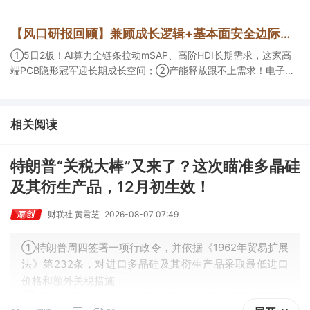
活跃，栏目解读海外映射，梳理教育、传媒、游戏等景气方向，焦
点公司3日最高涨超20%； ③磷化铟概念异军突起，栏目以机构视
【风口研报回顾】兼顾成长逻辑+基本面安全边际！王牌自营前瞻覆盖“pcb+MLCC+电子布”，梳理AI产业链优质标的“深坑起跳”
角前瞻产业供需情况，提及2家核心公司双双涨停。
①5日2板！AI算力全链条拉动mSAP、高阶HDI长期需求，这家高
端PCB隐形冠军迎长期成长空间；②产能释放跟不上需求！电子布
未来3年缺口难消，深坑之际再梳理行业逻辑，人气龙头涨超3成；
③AI服务器、机器人带动MLCC景气周期持续！这家公司扩产、涨
价预期暂未被市场定价，王牌自营前瞻捕捉“预期差”，3日大涨
相关阅读
26%。
特朗普“关税大棒”又来了？这次瞄准多晶硅
及其衍生产品，12月初生效！
财联社 黄君芝
2026-08-07 07:49
①特朗普周四签署一项行政令，并依据《1962年贸易扩展
法》第232条，对进口多晶硅及其衍生产品采取最低进口
价格和额外关税措施；
②据悉，相关措施将自2026年12月4日美国东部时间凌晨