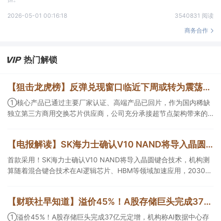
2026-05-01 00:16:18
3540831 阅读
商务合作
热门解锁
【狙击龙虎榜】反弹兑现窗口临近下周或转为震荡市 新高因子凸显成为量化重要考量因素
①核心产品已通过主要厂家认证、高端产品已回片，作为国内稀缺
独立第三方商用交换芯片供应商，公司充分承接超节点架构带来的
红利；②黄金持续反弹，瑞银首席投资官及其团队称“本轮黄金上涨
行情拥有基本面支撑，预计2027年上半年金价将向每盎司5000美
【电报解读】SK海力士确认V10 NAND将导入晶圆键合技术，机构测算随着混合键合技术在HBM等领域加速应用，2030年相关设备市场规模有望达到100亿元，这家公司正布局用于半导体存储器产品的测试设备
元迈进”。
首款采用！SK海力士确认V10 NAND将导入晶圆键合技术，机构测
算随着混合键合技术在AI逻辑芯片、HBM等领域加速应用，2030年
相关设备市场规模有望达到100亿元，这家公司正在布局用于半导体
存储器产品的测试设备，另一家混合键合设备相关收入占总营收的
【财联社早知道】溢价45%！A股存储巨头完成37亿元定增，机构称AI数据中心存储芯片供应短缺的情况仍在加剧；英伟达据悉拟向Lancium投资最高30亿美元，支持AI数据中心电力基础设施
比重约为2%。
①溢价45%！A股存储巨头完成37亿元定增，机构称AI数据中心存