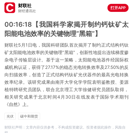
财联社
打开APP
财经通讯社
00:16:18【我国科学家揭开制约钙钛矿太
阳能电池效率的关键物理“黑箱”】
财联社5月1日电，我国科研团队首次揭开了制约正式结构钙钛
矿太阳能电池效率的关键物理“黑箱”，创新性地提出连续梯度掺
杂电子传输层设计。基于这一策略，太阳能电池器件经国际权
威机构认证，获得了27.17%的稳态光电转换效率及27.50%的反
向扫描效率，创造了正式结构钙钛矿光伏器件的最高光电转换
效率纪录。该研究成果由南开大学化学学院袁明鉴教授、姜源
植特聘研究员团队，联合北京理工大学徐健研究员团队取得，
相关研究成果于北京时间4月30日在线发表于国际学术期刊
《自然》上。
光伏
碳中和期货
财联社声明：文章内容仅供参考，不构成投资建议。投资者据此操作，风险自
担。