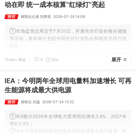
动在即 统一成本核算“红绿灯”亮起
财联社记者 刘梦然
2026-07-29 14:09
①市场监管总局定于7月31日，开展光伏行业价格合规指
导活动，参加单位包括中国光伏行业协会和相关光伏行业
企业；
②这是《光伏行业成本核算模型通则》发布后首次由相关
展开
75.9w+ 阅读
8
204
部门召开行业会议，行业治理从自律走向制度约束。
IEA：今明两年全球用电量料加速增长 可再
生能源将成最大供电源
财联社 刘蕊
2026-07-24 13:22
①IEA预计2026年全球电力需求同比增长3.6%，2027年
增长3.8%；
②今年可再生能源将超过煤炭成为全球最大电力来源，发