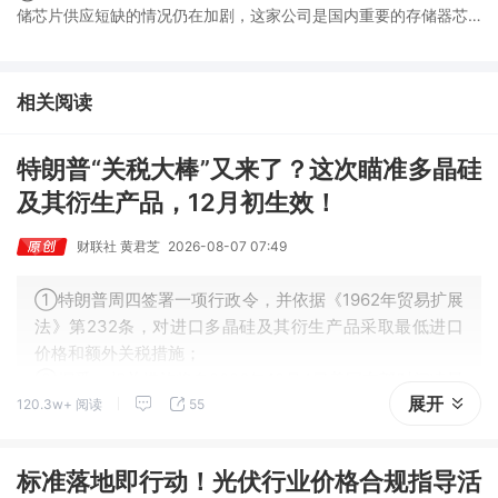
储芯片供应短缺的情况仍在加剧，这家公司是国内重要的存储器芯
片供应商之一，NOR Flash、EEPROM销售额均进入全球前六； ②
英伟达据悉拟向Lancium投资最高30亿美元，支持AI数据中心电力
基础设施，机构称AI算力需求爆发倒逼电网快速扩容升级，这家公
相关阅读
司的电线电缆已供货给算力数据中心； ③这家公司在手订单充裕，
算力基础设施建设与交付工作正有序推进。
特朗普“关税大棒”又来了？这次瞄准多晶硅
及其衍生产品，12月初生效！
财联社 黄君芝
2026-08-07 07:49
①特朗普周四签署一项行政令，并依据《1962年贸易扩展
法》第232条，对进口多晶硅及其衍生产品采取最低进口
价格和额外关税措施；
②据悉，相关措施将自2026年12月4日美国东部时间凌晨
展开
120.3w+ 阅读
55
12时01分起生效。
标准落地即行动！光伏行业价格合规指导活