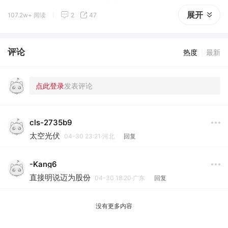
电占比将从2025年的33%升至2027年的37%；
展开
107.2w+ 阅读
2
47
③2026年全球太阳能发电量将增长约600太瓦时，将超过
风能成为全球第二大可再生能源。
评论
热度
最新
cls-2735b9
太空光伏
04-30 23:21·河北
回复
-Kang6
直接明说迈为股份
04-30 18:20·广东
回复
没有更多内容