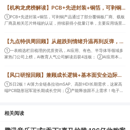
【机构龙虎榜解读】PCB+先进封装+铜箔，可剥铜产品通过了部分覆铜板厂商、载板厂商及相关芯片终端的认证，持续获得小批量订单，主要应用场景包括芯片封装光模块用PCB，机构大额净买入这家公司
①PCB+先进封装+铜箔，可剥铜产品通过了部分覆铜板厂商、载板
厂商及相关芯片终端的认证，持续获得小批量订单，主要应用场景
包括芯片封装光模块用PCB，机构大额净买入这家公司；②创新药
CDMO+减肥药，收购国外知名CRO企业，在创新药API的化学合成
【九点特供周回顾】从超跌到情绪升温再到反弹，栏目梳理AI应用题材逻辑，AI教育人气公司解读后获4连板
等方面具有丰富经验，具备承接细胞与基因治疗产品商业化受托生
产的合规资质，这家公司获净买入。
①一表精选栏目梳理的优质资讯，AI应用、有色、半导体等领域多
家热门公司上榜，AI教育人气公司解读后获4连板； ②AI应用本周
活跃，栏目解读海外映射，梳理教育、传媒、游戏等景气方向，焦
点公司3日最高涨超20%； ③磷化铟概念异军突起，栏目以机构视
【风口研报回顾】兼顾成长逻辑+基本面安全边际！王牌自营前瞻覆盖“pcb+MLCC+电子布”，梳理AI产业链优质标的“深坑起跳”
角前瞻产业供需情况，提及2家核心公司双双涨停。
①5日2板！AI算力全链条拉动mSAP、高阶HDI长期需求，这家高
端PCB隐形冠军迎长期成长空间；②产能释放跟不上需求！电子布
未来3年缺口难消，深坑之际再梳理行业逻辑，人气龙头涨超3成；
③AI服务器、机器人带动MLCC景气周期持续！这家公司扩产、涨
价预期暂未被市场定价，王牌自营前瞻捕捉“预期差”，3日大涨
相关阅读
26%。