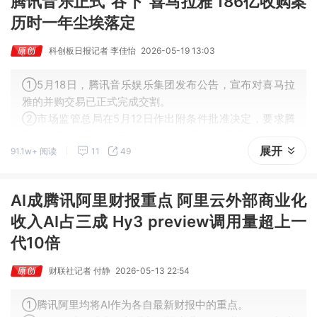
腾讯音乐正式“吞下”喜马拉雅 186亿收购案
历时一年尘埃落定
科创板日报记者 李佳怡
2026-05-19 13:03
①5月18日，腾讯音乐娱乐集团发布公告，宣布对喜马拉
雅的并购交易已正式完成交割。
②市场监管总局在5月12日作出附条件批准决定，要求腾
讯、喜马拉雅和集中后实体作出五项限制性承诺。
展开
91.1w+ 阅读
11
49
③在监管划定的清晰边界下，腾讯音乐与喜马拉雅能否真
正实现1+1>2的协同效应，仍需时间检验。
AI成腾讯阿里财报重点 阿里云外部商业化
收入AI占三成 Hy3 preview调用量超上一
代10倍
财联社记者 付静
2026-05-13 22:54
①腾讯阿里均将AI作为各自最新财报中的重点。