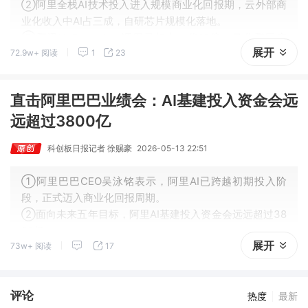
②阿里全栈AI技术投入进入规模商业化回报期，云外部商
业化收入中AI占三成，自研芯片规模化落地。
③腾讯Hy3 preview调用量超上一代10倍，马化腾回应
展开
72.9w+ 阅读
1
23
了“腾讯AI是否落后”这一问题。
直击阿里巴巴业绩会：AI基建投入资金会远
远超过3800亿
科创板日报记者 徐赐豪
2026-05-13 22:51
①阿里巴巴CEO吴泳铭表示，阿里AI已跨越初期投入阶
段，正式迈入商业化回报周期。
②面向未来五年目标，阿里AI基建投入资金会远远超过38
00亿。
展开
73w+ 阅读
17
评论
热度
最新