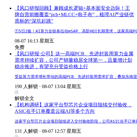
【风口研报回顾】兼顾成长逻辑+基本面安全边际！王
牌自营前瞻覆盖“pcb+MLCC+电子布”，梳理AI产业链优
质标的“深坑起跳”
①5日2板！AI算力全链条拉动mSAP、高阶HDI长期需求，这家高
08-07 16:13 星期五
免费
【风口研报·公司】这一高端PCB、先进封装用算力金属
需求持续扩容，公司产销量稳居全球第一，且量增计划
稳步推进，有望充分受益价格上行
受益算力需求增长带动的高端PCB、先进封装用需求扩容，叠加东南
190 人解锁 ·
08-07 13:04 星期五
解锁全文
【机构调研】这家平台型芯片企业项目陆续交付验收，
ASIC在手订单覆盖云端AI等多个方向
这家平台型芯片企业项目陆续进入交付验收阶段，公司ASIC在手订单
131 人解锁 ·
08-07 12:57 星期五