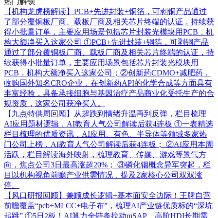
热门解锁
【机构龙虎榜解读】PCB+先进封装+铜箔，可剥铜产品通过
了部分覆铜板厂商、载板厂商及相关芯片终端的认证，持续获
得小批量订单，主要应用场景包括芯片封装光模块用PCB，机
构大额净买入这家公司
①PCB+先进封装+铜箔，可剥铜产品
通过了部分覆铜板厂商、载板厂商及相关芯片终端的认证，持
续获得小批量订单，主要应用场景包括芯片封装光模块用
PCB，机构大额净买入这家公司；②创新药CDMO+减肥药，
收购国外知名CRO企业，在创新药API的化学合成等方面具有
丰富经验，具备承接细胞与基因治疗产品商业化受托生产的合
规资质，这家公司获净买入。
【九点特供周回顾】从超跌到情绪升温再到反弹，栏目梳理
AI应用题材逻辑，AI教育人气公司解读后获4连板
①一表精选
栏目梳理的优质资讯，AI应用、有色、半导体等领域多家热
门公司上榜，AI教育人气公司解读后获4连板； ②AI应用本周
活跃，栏目解读海外映射，梳理教育、传媒、游戏等景气方
向，焦点公司3日最高涨超20%； ③磷化铟概念异军突起，栏
目以机构视角前瞻产业供需情况，提及2家核心公司双双涨
停。
【风口研报回顾】兼顾成长逻辑+基本面安全边际！王牌自营
前瞻覆盖“pcb+MLCC+电子布”，梳理AI产业链优质标的“深坑
起跳”
①5日2板！AI算力全链条拉动mSAP、高阶HDI长期需