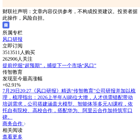
财联社声明：文章内容仅供参考，不构成投资建议。投资者据
此操作，风险自担。
所属专栏
风口研报
立即订阅
3513511人购买
262906人关注
提前挖掘“超预期”，捕捉下一个市场“风口”
传智教育
发现至今最高涨幅
+62.91%
7月29日20:27《风口研报》精选“传智教育”公司研报并加以梳
理，梳理指出：2026上半年AI岗位大增，人才供需错配带动
培训需求，公司搭建涵盖大模型、智能体等多元AI课程，依
托自有院校、高校合作，搭配华为、阿里云合作加持筑牢口
碑。
商务合作
相关阅读
查看更多