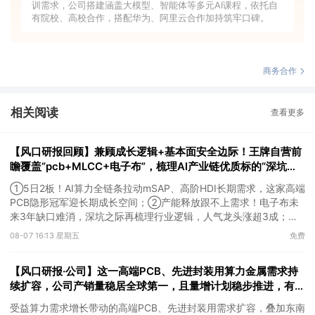
训需求，公司搭建涵盖大模型、智能体等多元AI课程，依托自
有院校、高校合作，搭配华为、阿里云合作加持筑牢口碑。
商务合作
相关阅读
查看更多
【风口研报回顾】兼顾成长逻辑+基本面安全边际！王牌自营前
瞻覆盖“pcb+MLCC+电子布”，梳理AI产业链优质标的“深坑起
跳”
①5日2板！AI算力全链条拉动mSAP、高阶HDI长期需求，这家高端
PCB隐形冠军迎长期成长空间；②产能释放跟不上需求！电子布未
来3年缺口难消，深坑之际再梳理行业逻辑，人气龙头涨超3成；
③AI服务器、机器人带动MLCC景气周期持续！这家公司扩产、涨
08-07 16:13 星期五
免费
价预期暂未被市场定价，王牌自营前瞻捕捉“预期差”，3日大涨
26%。
【风口研报·公司】这一高端PCB、先进封装用算力金属需求持
续扩容，公司产销量稳居全球第一，且量增计划稳步推进，有望
充分受益价格上行
受益算力需求增长带动的高端PCB、先进封装用需求扩容，叠加东南