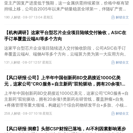
亚主产国复产进度低于预期，这一金属供需持续紧张，价格中枢有望
持续上移，公司自2005年以来产销量稳居全球第一，伴随矿产资源
产量增长与冶炼产能整合并举，公司市占率有望进一步提升，同时有
190 人解锁 ·
08-07 13:04 星期五
解锁全文
望充分受益金属价格上行。
【机构调研】这家平台型芯片企业项目陆续交付验收，ASIC在
手订单覆盖云端AI等多个方向
这家平台型芯片企业项目陆续进入交付验收阶段，公司ASIC在手订
单覆盖云端AI、端侧AI等多个方向，云端算力类为第一大应用方向。
131 人解锁 ·
08-07 12:57 星期五
解锁全文
【风口研报·公司】上半年中国创新药BD交易接近1000亿美
元，这家公司“CRO服务+自主新药”双轮驱动，拥有20余项1类
新药在研管线，覆盖肿瘤+自免+疼痛管理等重大领域
上半年中国创新药BD交易接近1000亿美元，这家公司“CRO服务+自
主新药”双轮驱动，拥有20余项1类新药在研管线，覆盖肿瘤+自免
+疼痛管理等重大领域，构建起1个综合药物研发平台+多肽、小核
酸、CGT、小分子4个创新技术平台，创新转型成果正逐步兑现。
258 人解锁 ·
08-07 10:18 星期五
解锁全文
【风口研报·洞察】头部CSP财报已落地，AI不利因素影响逐步