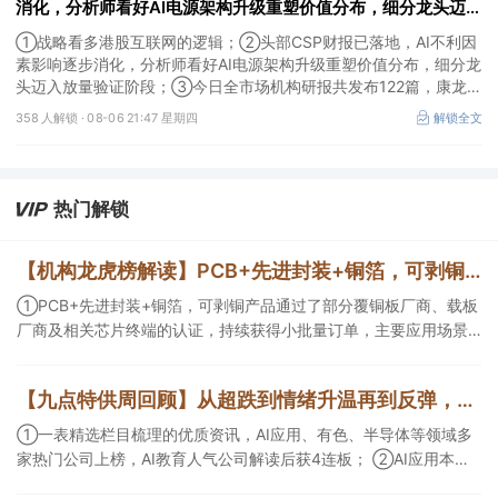
消化，分析师看好AI电源架构升级重塑价值分布，细分龙头迈入
放量验证阶段；战略看多港股互联网的逻辑
①战略看多港股互联网的逻辑；②头部CSP财报已落地，AI不利因
素影响逐步消化，分析师看好AI电源架构升级重塑价值分布，细分龙
头迈入放量验证阶段；③今日全市场机构研报共发布122篇，康龙化
成、江淮汽车评级得到上调，9家公司获得首度覆盖，其中乔锋智能
358 人解锁 ·
08-06 21:47 星期四
解锁全文
获新财富分析师深度覆盖；④在个股机构关注度排行中，华峰化学
首次上榜，前五名依次为东鹏饮料>药明康德>百润股份>华峰化学>
健盛集团。
热门解锁
【机构龙虎榜解读】PCB+先进封装+铜箔，可剥铜产品通过了部分覆铜板厂商、载板厂商及相关芯片终端的认证，持续获得小批量订单，主要应用场景包括芯片封装光模块用PCB，机构大额净买入这家公司
①PCB+先进封装+铜箔，可剥铜产品通过了部分覆铜板厂商、载板
厂商及相关芯片终端的认证，持续获得小批量订单，主要应用场景
包括芯片封装光模块用PCB，机构大额净买入这家公司；②创新药
CDMO+减肥药，收购国外知名CRO企业，在创新药API的化学合成
【九点特供周回顾】从超跌到情绪升温再到反弹，栏目梳理AI应用题材逻辑，AI教育人气公司解读后获4连板
等方面具有丰富经验，具备承接细胞与基因治疗产品商业化受托生
产的合规资质，这家公司获净买入。
①一表精选栏目梳理的优质资讯，AI应用、有色、半导体等领域多
家热门公司上榜，AI教育人气公司解读后获4连板； ②AI应用本周
活跃，栏目解读海外映射，梳理教育、传媒、游戏等景气方向，焦