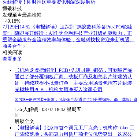
火线解读！即时推送重要资讯独家深度解析
恒银科技
发现至今最高涨幅
+49.18%
7月29日14:52《电报解读》追踪到“蚂蚁数科筹备Pre-IPO轮融
资”，随即展开解读：AI作为金融科技产业升级的驱动力，正
重塑金融服务全流程效率与体验，金融科技投资迎来新机遇。
商务合作
相关阅读
查看更多
【机构龙虎榜解读】PCB+先进封装+铜箔，可剥铜产品
通过了部分覆铜板厂商、载板厂商及相关芯片终端的认
证，持续获得小批量订单，主要应用场景包括芯片封装
光模块用PCB，机构大额净买入这家公司
①PCB+先进封装+铜箔，可剥铜产品通过了部分覆铜板厂商、载板厂
136 人解锁 ·
08-07 18:42 星期五
解锁全文
【电报解读】北京市首个词元工厂点亮，机构称Token工
厂陆续落地，头部算力租赁厂商卡位优势突出，这家公