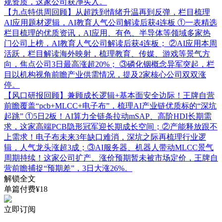
规资质，这家公司获净买入。
【九点特供周回顾】从超跌到情绪升温再到反弹，栏目梳理
AI应用题材逻辑，AI教育人气公司解读后获4连板
①一表精选
栏目梳理的优质资讯，AI应用、有色、半导体等领域多家热
门公司上榜，AI教育人气公司解读后获4连板； ②AI应用本周
活跃，栏目解读海外映射，梳理教育、传媒、游戏等景气方
向，焦点公司3日最高涨超20%； ③磷化铟概念异军突起，栏
目以机构视角前瞻产业供需情况，提及2家核心公司双双涨
停。
【风口研报回顾】兼顾成长逻辑+基本面安全边际！王牌自营
前瞻覆盖“pcb+MLCC+电子布”，梳理AI产业链优质标的“深坑
起跳”
①5日2板！AI算力全链条拉动mSAP、高阶HDI长期需
求，这家高端PCB隐形冠军迎长期成长空间；②产能释放跟不
上需求！电子布未来3年缺口难消，深坑之际再梳理行业逻
辑，人气龙头涨超3成；③AI服务器、机器人带动MLCC景气
周期持续！这家公司扩产、涨价预期暂未被市场定价，王牌自
营前瞻捕捉“预期差”，3日大涨26%。
解锁全文
单篇付费¥18
立即订阅