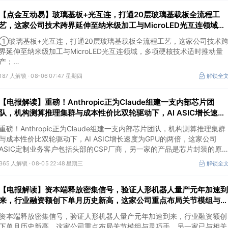
【点金互动易】玻璃基板+光互连，打通20层玻璃基载板全流程工
艺，这家公司技术跨界延伸至纳米级加工与MicroLED光互连领域，
多项硬核技术适时推动量产
①玻璃基板+光互连，打通20层玻璃基载板全流程工艺，这家公司技术
界延伸至纳米级加工与MicroLED光互连领域，多项硬核技术适时推动量
产；
②先进封装+CPO，基于自有Chiplet技术推出先进封装平台，2.5D封装
187 人解锁 ·
08-06 07:47 星期四
解锁全
产品已完成通线并送样验证，这家公司积极开展CPO光电共封装及玻璃基
板封装储备。
【电报解读】重磅！Anthropic正为Claude组建一支内部芯片团
队，机构测算推理集群与成本性价比双轮驱动下，AI ASIC增长速度
为GPU的两倍，这家公司ASIC定制业务客户包括头部的CSP厂商
重磅！Anthropic正为Claude组建一支内部芯片团队，机构测算推理集群
与成本性价比双轮驱动下，AI ASIC增长速度为GPU的两倍，这家公司
ASIC定制业务客户包括头部的CSP厂商，另一家的产品是芯片封装的原
料，主要应用于ASIC等芯片领域。
365 人解锁 ·
08-05 22:48 星期三
解锁全
【电报解读】资本端释放密集信号，验证人形机器人量产元年加速到
来，行业融资额创下单月历史新高，这家公司重点布局关节模组与灵
巧手
资本端释放密集信号，验证人形机器人量产元年加速到来，行业融资额创
下单月历史新高，这家公司重点布局关节模组与灵巧手，另一家已与相关