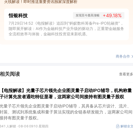
火线解读！即时推送重要资讯独家深度解析
恒银科技
+49.18%
发现至今最高涨幅
7月29日14:52《电报解读》追踪到“蚂蚁数科筹备Pre-IPO轮融资”，
随即展开解读：AI作为金融科技产业升级的驱动力，正重塑金融服务
全流程效率与体验，金融科技投资迎来新机遇。
商务合作
相关阅读
查看更
【电报解读】光量子芯片领先企业图灵量子启动IPO辅导，机构称量
子计算先发者通吃特征显著，这两家公司间接持有图灵量子股权
光量子芯片领先企业图灵量子启动IPO辅导，其具备从芯片设计、流片、
封装、测试到系统集成和量子算法实现的全链条研发能力，这两家公司间
接持有图灵量子股权。
341 人解锁 ·
08-06 09:10 星期四
解锁全