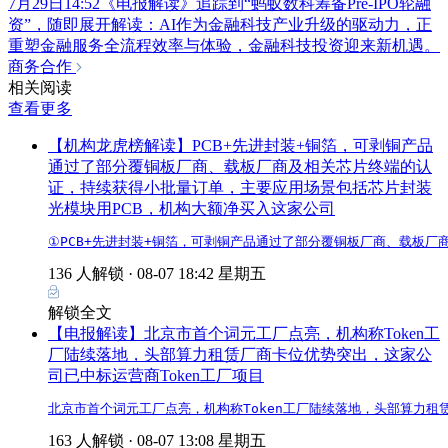
7月29日14:52《电报解读》追踪到“蚂蚁数科筹备Pre-IPO轮融
资”，随即展开解读：AI作为金融科技产业升级的驱动力，正
重塑金融服务全流程效率与体验，金融科技投资迎来新机遇。
商务合作
相关阅读
查看更多
【机构龙虎榜解读】PCB+先进封装+铜箔，可剥铜产品
通过了部分覆铜板厂商、载板厂商及相关芯片终端的认
证，持续获得小批量订单，主要应用场景包括芯片封装
光模块用PCB，机构大额净买入这家公司
①PCB+先进封装+铜箔，可剥铜产品通过了部分覆铜板厂商、载板厂
136 人解锁 ·
08-07 18:42 星期五
解锁全文
【电报解读】北京市首个词元工厂点亮，机构称Token工
厂陆续落地，头部算力租赁厂商卡位优势突出，这家公
司已中标运营商Token工厂项目
北京市首个词元工厂点亮，机构称Token工厂陆续落地，头部算力租
163 人解锁 ·
08-07 13:08 星期五