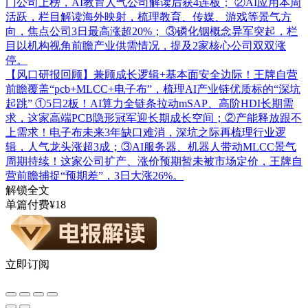
门公司上榜，AI教育人气公司解读后获4连板； ②AI应用本周
活跃，栏目解读海外映射，梳理教育、传媒、游戏等景气方
向，焦点公司3日最高涨超20%； ③磷化铟概念异军突起，栏
目以机构视角前瞻产业供需情况，提及2家核心公司双双涨
停。
【风口研报回顾】兼顾成长逻辑+基本面安全边际！王牌自营
前瞻覆盖“pcb+MLCC+电子布”，梳理AI产业链优质标的“深坑
起跳”
①5日2板！AI算力全链条拉动mSAP、高阶HDI长期需
求，这家高端PCB隐形冠军迎长期成长空间；②产能释放跟不
上需求！电子布未来3年缺口难消，深坑之际再梳理行业逻
辑，人气龙头涨超3成；③AI服务器、机器人带动MLCC景气
周期持续！这家公司扩产、涨价预期暂未被市场定价，王牌自
营前瞻捕捉“预期差”，3日大涨26%。
解锁全文
单篇付费¥18
立即订阅