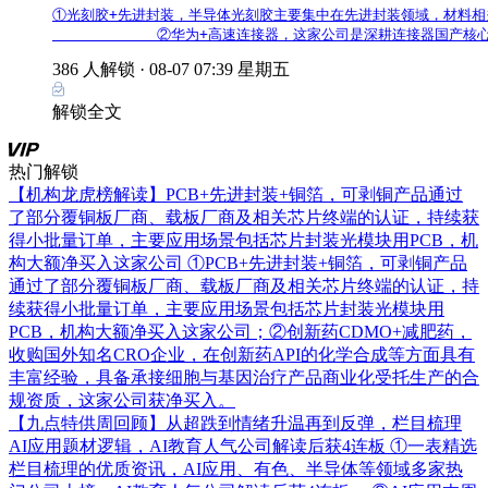
①光刻胶+先进封装，半导体光刻胶主要集中在先进封装领域，材料相关
            ②华为+高速连接器，这家公司是深耕连接器国
386 人解锁 ·
08-07 07:39 星期五
解锁全文
热门解锁
【机构龙虎榜解读】PCB+先进封装+铜箔，可剥铜产品通过
了部分覆铜板厂商、载板厂商及相关芯片终端的认证，持续获
得小批量订单，主要应用场景包括芯片封装光模块用PCB，机
构大额净买入这家公司
①PCB+先进封装+铜箔，可剥铜产品
通过了部分覆铜板厂商、载板厂商及相关芯片终端的认证，持
续获得小批量订单，主要应用场景包括芯片封装光模块用
PCB，机构大额净买入这家公司；②创新药CDMO+减肥药，
收购国外知名CRO企业，在创新药API的化学合成等方面具有
丰富经验，具备承接细胞与基因治疗产品商业化受托生产的合
规资质，这家公司获净买入。
【九点特供周回顾】从超跌到情绪升温再到反弹，栏目梳理
AI应用题材逻辑，AI教育人气公司解读后获4连板
①一表精选
栏目梳理的优质资讯，AI应用、有色、半导体等领域多家热