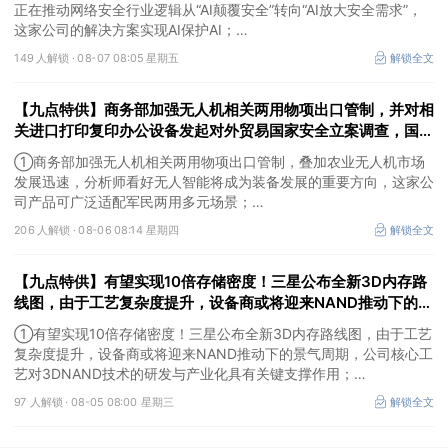
前沿开放模型开放商用
正在推动网络安全行业逻辑从“AI颠覆安全”转向“AI放大安全需求”，
这家公司的解决方案实现AI保护AI；
②英伟达面向无人驾驶出租车和智能汽车的前沿开放模型开放商
149 人解锁 ·
08-07 08:05 星期五
解锁全文
用，行业竞争逐步升级为数据、算力、量产、运营的全链路能力比
拼，这家公司已与英伟达、高通等各芯片厂商建立合作关系；
【九点特供】商务部加强无人机相关两用物项出口管制，并对相
③刚果（金）宣布禁止铜精矿和钴精矿出口，并对采矿副产品征收
新税。
关进口打印复印办公设备发起对外贸易国家安全立案调查，国产
消费级3D打印机已占全球九成市场份额
①商务部加强无人机相关两用物项出口管制，叠加农业无人机市场
发展迅速，分析师看好无人智能将成为装备发展的重要方向，这家公
司产品可广泛适配军民两用多元场景；
②商务部对相关进口打印复印办公设备发起对外贸易国家安全立案
206 人解锁 ·
08-06 08:14 星期四
解锁全文
调查，国产消费级3D打印机如今已占据全球九成市场份额，这家公
司已构建“关键零部件—打印机—打印管理服务”一体化的全产业链布
【九点特供】有望实现10倍存储密度！三星公布全新3D内存路
局；
③受益国际金价大幅反弹，美股贵金属板块普涨。
线图，由于工艺复杂度提升，设备商或将迎来NAND推动下的景
气周期；阿里云容器服务Agent将开启商业化收费
①有望实现10倍存储密度！三星公布全新3D内存路线图，由于工艺
复杂度提升，设备商或将迎来NAND推动下的景气周期，公司核心工
艺对3DNAND技术的研发与产业化具有关键支撑作用；
②阿里云容器服务Agent将开启商业化收费，分析师看好AI产业链
97 人解锁 ·
08-05 08:00 星期三
解锁全文
正在进入应用验证和商业化加速阶段，这家公司研发的智能体开发平
台支持接入通义千问等大模型；