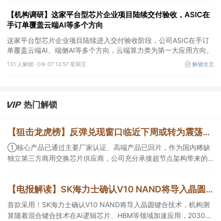
【机构调研】这家平台型芯片企业项目陆续交付验收，ASIC在
手订单覆盖云端AI等多个方向
这家平台型芯片企业项目陆续进入交付验收阶段，公司ASIC在手订
单覆盖云端AI、端侧AI等多个方向，云端算力类为第一大应用方向。
131 人解锁 ·
08-07 12:57 星期五
解锁全文
热门解锁
【狙击龙虎榜】反弹兑现窗口临近下周或转为震荡市 新高因子凸显成为量化重要考量因素
①核心产品已通过主要厂家认证、高端产品已回片，作为国内稀缺
独立第三方商用交换芯片供应商，公司充分承接超节点架构带来的
红利；②黄金持续反弹，瑞银首席投资官及其团队称“本轮黄金上涨
行情拥有基本面支撑，预计2027年上半年金价将向每盎司5000美
【电报解读】SK海力士确认V10 NAND将导入晶圆键合技术，机构测算随着混合键合技术在HBM等领域加速应用，2030年相关设备市场规模有望达到100亿元，这家公司正布局用于半导体存储器产品的测试设备
元迈进”。
首款采用！SK海力士确认V10 NAND将导入晶圆键合技术，机构测
算随着混合键合技术在AI逻辑芯片、HBM等领域加速应用，2030年