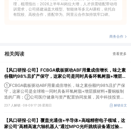
理，梳理指出：2026上半年AI岗位大增，人才供需错配带动培
训需求，公司搭建涵盖大模型、智能体等多元AI课程，依托自
有院校、高校合作，搭配华为、阿里云合作加持筑牢口碑。
商务合作
相关阅读
查看更多
【风口研报·公司】FCBGA载板驱动ABF用量成倍增长，味之素
份额约98%且扩产保守，这家公司是同时具备环氧树脂+增层膜
材料+覆铜板制造的厂商；这家公司科技投资重点项目包括月之
①FCBGA载板驱动ABF用量成倍增长，味之素份额约98%且扩产保
暗面、DeepSeek等
守，这家公司是全球唯一同时具备环氧树脂+增层膜材料+覆铜板制
造的厂商；②公司医疗健康与资产配置协同发展，其中科技投资覆
盖模型、算力与应用，重点项目包括月之暗面、DeepSeek等，资产
237 人解锁 ·
08-09 17:26 星期日
解锁全文
价值有望逐步兑现。
【风口研报·公司】覆盖光通信+半导体+高端精密电子领域，这
家公司“高精高速六轴机器人”通过MPO光纤跳线设备通过验