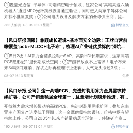
证，同时进入两家半导体公司并获小批量复购；另有一家公司电
①覆盖光通信+半导体+高端精密电子领域，这家公司“高精高速六轴
力设备及解决方案的全球供应商
机器人”通过MPO光纤跳线设备通过验证，同时进入两家半导体公司
并获小批量复购；②公司电力设备及解决方案的全球供应商，提前
布局SST等高价值产品，出海业务迎来收获。
386 人解锁 ·
08-09 16:01 星期日
解锁全文
【风口研报回顾】兼顾成长逻辑+基本面安全边际！王牌自营前
瞻覆盖“pcb+MLCC+电子布”，梳理AI产业链优质标的“深坑起
跳”
①5日2板！AI算力全链条拉动mSAP、高阶HDI长期需求，这家高端
PCB隐形冠军迎长期成长空间；②产能释放跟不上需求！电子布未
来3年缺口难消，深坑之际再梳理行业逻辑，人气龙头涨超3成；
③AI服务器、机器人带动MLCC景气周期持续！这家公司扩产、涨
08-07 16:13 星期五
免费
价预期暂未被市场定价，王牌自营前瞻捕捉“预期差”，3日大涨
26%。
【风口研报·公司】这一高端PCB、先进封装用算力金属需求持
续扩容，公司产销量稳居全球第一，且量增计划稳步推进，有望
充分受益价格上行
受益算力需求增长带动的高端PCB、先进封装用需求扩容，叠加东南
亚主产国复产进度低于预期，这一金属供需持续紧张，价格中枢有望
持续上移，公司自2005年以来产销量稳居全球第一，伴随矿产资源
产量增长与冶炼产能整合并举，公司市占率有望进一步提升，同时有
190 人解锁 ·
08-07 13:04 星期五
解锁全文
望充分受益金属价格上行。