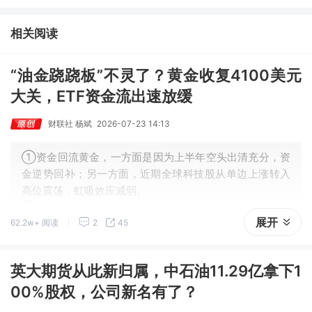
③AI服务器、机器人带动MLCC景气周期持续！这家公司扩产、涨
价预期暂未被市场定价，王牌自营前瞻捕捉“预期差”，3日大涨
相关阅读
26%。
“油金跷跷板”不灵了？黄金收复4100美元
大关，ETF资金流出速放缓
财联社 杨斌
2026-07-23 14:13
①资金回流黄金，一方面是因为上半年空头出清充分，资
金逆势回补；另一方面，近期全球科技股从单边上涨转入
高位震荡，虹吸效应减弱。
②业内人士表示，黄金短期大概率维持宽幅震荡，做多窗
展开
62.2w+ 阅读
2
45
口尚未开启，趋势性上涨或需等到9月之后，核心变量在于
美联储能否释放鸽派信号。
英大期货从此新归属，中石油11.29亿拿下1
00%股权，公司新名有了？