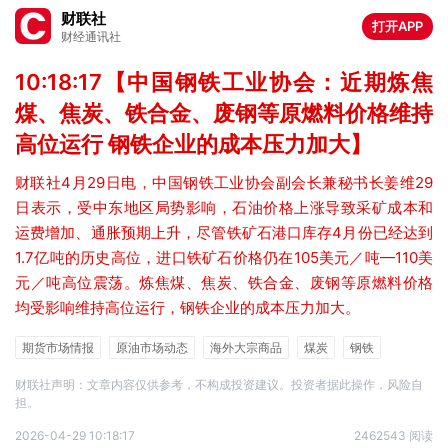
财联社
打开APP
财经通讯社
10:18:17【中国钢铁工业协会：近期炼焦
煤、焦炭、铁合金、废钢等原燃料价格维持
高位运行 钢铁企业的成本压力加大】
财联社4月29日电，中国钢铁工业协会副会长兼秘书长姜维29
日表示，受中东地区局势影响，石油价格上涨导致采矿成本和
运费增加、通胀预期上升，尽管铁矿石港口库存4月份已经达到
1.7亿吨的历史高位，进口铁矿石价格仍在105美元／吨—110美
元／吨高位震荡。炼焦煤、焦炭、铁合金、废钢等原燃料价格
均受影响维持高位运行，钢铁企业的成本压力加大。
期货市场情报
原油市场动态
海外大宗商品
煤炭
钢铁
港口
铁矿石
黑色系期货
上市公司套期保值
期货行业协会
财联社声明：文章内容仅供参考，不构成投资建议。投资者据此操作，风险自
担。
2026-04-29 10:18:17
2462543 阅读