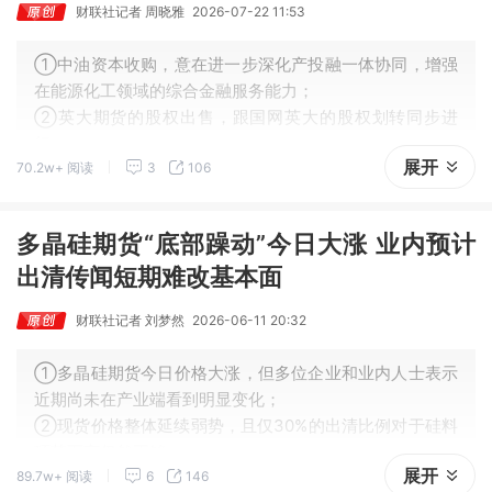
财联社记者 周晓雅
2026-07-22 11:53
①中油资本收购，意在进一步深化产投融一体协同，增强
在能源化工领域的综合金融服务能力；
②英大期货的股权出售，跟国网英大的股权划转同步进
行；
展开
70.2w+ 阅读
3
106
③随着新一轮股权变更落地，英大期货或迎来发展新机
遇。
多晶硅期货“底部躁动”今日大涨 业内预计
出清传闻短期难改基本面
财联社记者 刘梦然
2026-06-11 20:32
①多晶硅期货今日价格大涨，但多位企业和业内人士表示
近期尚未在产业端看到明显变化；
②现货价格整体延续弱势，且仅30%的出清比例对于硅料
环节而言仍然不够。
展开
89.7w+ 阅读
6
146