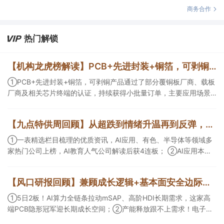
商务合作
热门解锁
【机构龙虎榜解读】PCB+先进封装+铜箔，可剥铜产品通过了部分覆铜板厂商、载板厂商及相关芯片终端的认证，持续获得小批量订单，主要应用场景包括芯片封装光模块用PCB，机构大额净买入这家公司
①PCB+先进封装+铜箔，可剥铜产品通过了部分覆铜板厂商、载板
厂商及相关芯片终端的认证，持续获得小批量订单，主要应用场景
包括芯片封装光模块用PCB，机构大额净买入这家公司；②创新药
CDMO+减肥药，收购国外知名CRO企业，在创新药API的化学合成
【九点特供周回顾】从超跌到情绪升温再到反弹，栏目梳理AI应用题材逻辑，AI教育人气公司解读后获4连板
等方面具有丰富经验，具备承接细胞与基因治疗产品商业化受托生
产的合规资质，这家公司获净买入。
①一表精选栏目梳理的优质资讯，AI应用、有色、半导体等领域多
家热门公司上榜，AI教育人气公司解读后获4连板； ②AI应用本周
活跃，栏目解读海外映射，梳理教育、传媒、游戏等景气方向，焦
点公司3日最高涨超20%； ③磷化铟概念异军突起，栏目以机构视
【风口研报回顾】兼顾成长逻辑+基本面安全边际！王牌自营前瞻覆盖“pcb+MLCC+电子布”，梳理AI产业链优质标的“深坑起跳”
角前瞻产业供需情况，提及2家核心公司双双涨停。
①5日2板！AI算力全链条拉动mSAP、高阶HDI长期需求，这家高
端PCB隐形冠军迎长期成长空间；②产能释放跟不上需求！电子布
未来3年缺口难消，深坑之际再梳理行业逻辑，人气龙头涨超3成；