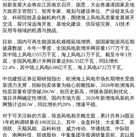
创新发展大会将在江苏南京召开。据悉，大会将邀请国家及地
方政府主管部门、智库专家、规划与建设单位、产业链龙头企
业、科研院校及金融机构代表，围绕海上风电高质量发展展开
交流，探讨深远海开发、基地化建设、供应链完善、AI技术
应用等领域的机遇与挑战。
目前，国内可再生能源装机规模延续增势。据国家能源局近期
披露数据，今年一季度，全国风电新增并网容量1577万千瓦，
其中陆上风电1555万千瓦，海上风电21万千瓦。截至今年3月
底，全国风电累计并网容量达到6.55亿千瓦，同比增长
22.4%，其中陆上风电6.08亿千瓦，海上风电4722万千瓦。
中信建投证券近期研报指出，欧洲海上风电市场长期增长受政
策强力支撑，招标拍卖体量为核心前瞻指标。2026年欧洲海风
拍卖容量有望突破20GW，创历史新高，伴随各国机制优化，
项目并网确定性增强。国内市场方面，2026年新增海风装机并
网预计达8GW，同比增长约20%，增速平稳。
对于可关注标的方面，筛选风电相关概念股，累计共有24股近
1年机构调研量在100次以上。其中，金盘科技、大金重工、新
强联、天顺风能、晶科科技、威力传动、华通线缆、中际联
合、南网科技、联德股份、中集集团等股调研量居前。若以股