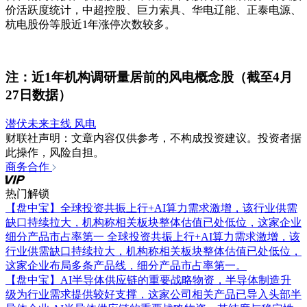
价活跃度统计，中超控股、巨力索具、华电辽能、正泰电源、
杭电股份等股近1年涨停次数较多。
注：近1年机构调研量居前的风电概念股（截至4月
27日数据）
潜伏未来主线
风电
财联社声明：文章内容仅供参考，不构成投资建议。投资者据
此操作，风险自担。
商务合作
热门解锁
【盘中宝】全球投资共振上行+AI算力需求激增，该行业供需
缺口持续拉大，机构称相关板块整体估值已处低位，这家企业
细分产品市占率第一
全球投资共振上行+AI算力需求激增，该
行业供需缺口持续拉大，机构称相关板块整体估值已处低位，
这家企业布局多条产品线，细分产品市占率第一。
【盘中宝】AI半导体供应链的重要战略物资，半导体制造升
级为行业需求提供较好支撑，这家公司相关产品已导入头部半