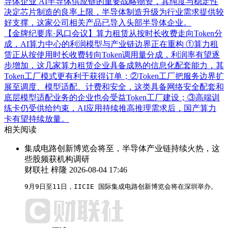
导体企业
AI半导体供应链的重要战略物资，其纯度与稳定性
决定芯片制造的良率上限，半导体制造升级为行业需求提供较
好支撑，这家公司相关产品已导入头部半导体企业。
【金牌纪要库·风口会议】算力租赁从按时长收费走向Token分
成，AI算力中心的利润模型与产业链边界正在重构
①算力租
赁正从按使用时长收费转向Token调用量分成，利润率有望逐
步增加，这几家算力租赁企业具备成熟的信息化配套能力，其
Token工厂模式更有利于获得订单；②Token工厂把服务边界扩
展至调度、模型适配、计费和安全，这类具备网络安全配套和
底层模型适配业务的企业也会受益Token工厂建设；③高端训
练卡仍受供给约束，AI应用持续推高推理需求后，国产算力
卡有望持续放量。
相关阅读
集成电路创新博览会将至，半导体产业链持续火热，这
些股频获机构调研
财联社 梓隆
2026-08-04 17:46
9月9日至11日，IICIE 国际集成电路创新博览会将在深圳举办。