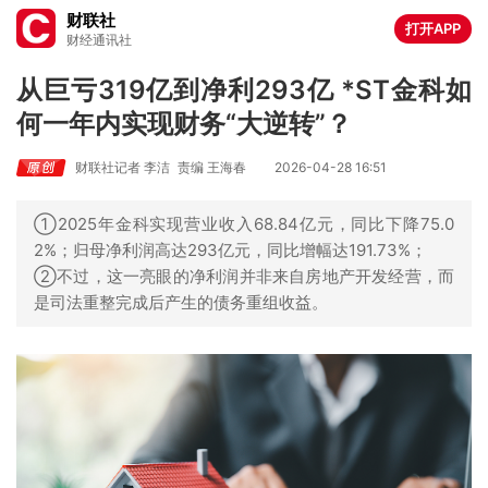
财联社
打开APP
财经通讯社
从巨亏319亿到净利293亿 *ST金科如
何一年内实现财务“大逆转”？
财联社记者 李洁
责编 王海春
2026-04-28 16:51
①2025年金科实现营业收入68.84亿元，同比下降75.0
2%；归母净利润高达293亿元，同比增幅达191.73%；
②不过，这一亮眼的净利润并非来自房地产开发经营，而
是司法重整完成后产生的债务重组收益。