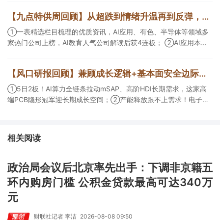
CDMO+减肥药，收购国外知名CRO企业，在创新药API的化学合成
【九点特供周回顾】从超跌到情绪升温再到反弹，栏目梳理AI应用题材逻辑，AI教育人气公司解读后获4连板
等方面具有丰富经验，具备承接细胞与基因治疗产品商业化受托生
产的合规资质，这家公司获净买入。
①一表精选栏目梳理的优质资讯，AI应用、有色、半导体等领域多
家热门公司上榜，AI教育人气公司解读后获4连板； ②AI应用本周
活跃，栏目解读海外映射，梳理教育、传媒、游戏等景气方向，焦
点公司3日最高涨超20%； ③磷化铟概念异军突起，栏目以机构视
【风口研报回顾】兼顾成长逻辑+基本面安全边际！王牌自营前瞻覆盖“pcb+MLCC+电子布”，梳理AI产业链优质标的“深坑起跳”
角前瞻产业供需情况，提及2家核心公司双双涨停。
①5日2板！AI算力全链条拉动mSAP、高阶HDI长期需求，这家高
端PCB隐形冠军迎长期成长空间；②产能释放跟不上需求！电子布
未来3年缺口难消，深坑之际再梳理行业逻辑，人气龙头涨超3成；
③AI服务器、机器人带动MLCC景气周期持续！这家公司扩产、涨
价预期暂未被市场定价，王牌自营前瞻捕捉“预期差”，3日大涨
相关阅读
26%。
政治局会议后北京率先出手：下调非京籍五
环内购房门槛 公积金贷款最高可达340万
元
财联社记者 李洁
2026-08-08 09:50