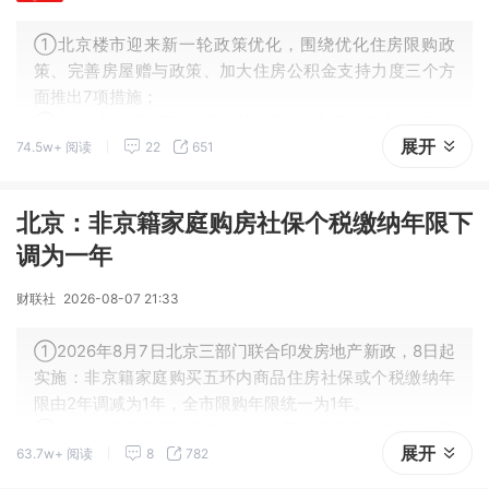
①北京楼市迎来新一轮政策优化，围绕优化住房限购政
策、完善房屋赠与政策、加大住房公积金支持力度三个方
面推出7项措施；
②北京成为7月底政治局会议提及“稳定房地产市场”后，
展开
74.5w+ 阅读
22
651
率先出台房地产支持政策的一线城市，也是继去年以来北
京楼市政策持续优化后的又一次重要调整。
北京：非京籍家庭购房社保个税缴纳年限下
调为一年
财联社
2026-08-07 21:33
①2026年8月7日北京三部门联合印发房地产新政，8日起
实施：非京籍家庭购买五环内商品住房社保或个税缴纳年
限由2年调减为1年，全市限购年限统一为1年。
②非京籍家庭五环内可购1套、多子女家庭可多购1套，五
展开
63.7w+ 阅读
8
782
环外不限购套数。