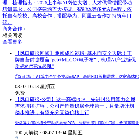
理，梳理指出：2026上半年AI岗位大增，人才供需错配带动
培训需求，公司搭建涵盖大模型、智能体等多元AI课程，依
托自有院校、高校合作，搭配华为、阿里云合作加持筑牢口
碑。
商务合作
相关阅读
查看更多
【风口研报回顾】兼顾成长逻辑+基本面安全边际！王
牌自营前瞻覆盖“pcb+MLCC+电子布”，梳理AI产业链优
质标的“深坑起跳”
①5日2板！AI算力全链条拉动mSAP、高阶HDI长期需求，这家高
08-07 16:13 星期五
免费
【风口研报·公司】这一高端PCB、先进封装用算力金属
需求持续扩容，公司产销量稳居全球第一，且量增计划
稳步推进，有望充分受益价格上行
受益算力需求增长带动的高端PCB、先进封装用需求扩容，叠加东南
190 人解锁 ·
08-07 13:04 星期五