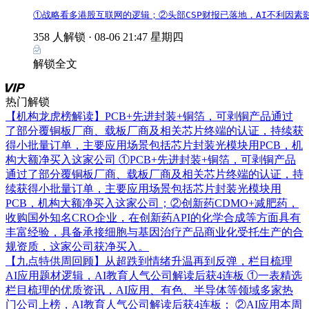
①战略看多港股互联网的逻辑；②头部CSP财报已落地，AI不利因
358 人解锁 ·
08-06 21:47 星期四
解锁全文
热门解锁
【机构龙虎榜解读】PCB+先进封装+铜箔，可剥铜产品通过
了部分覆铜板厂商、载板厂商及相关芯片终端的认证，持续获
得小批量订单，主要应用场景包括芯片封装光模块用PCB，机
构大额净买入这家公司
①PCB+先进封装+铜箔，可剥铜产品
通过了部分覆铜板厂商、载板厂商及相关芯片终端的认证，持
续获得小批量订单，主要应用场景包括芯片封装光模块用
PCB，机构大额净买入这家公司；②创新药CDMO+减肥药，
收购国外知名CRO企业，在创新药API的化学合成等方面具有
丰富经验，具备承接细胞与基因治疗产品商业化受托生产的合
规资质，这家公司获净买入。
【九点特供周回顾】从超跌到情绪升温再到反弹，栏目梳理
AI应用题材逻辑，AI教育人气公司解读后获4连板
①一表精选
栏目梳理的优质资讯，AI应用、有色、半导体等领域多家热
门公司上榜，AI教育人气公司解读后获4连板； ②AI应用本周