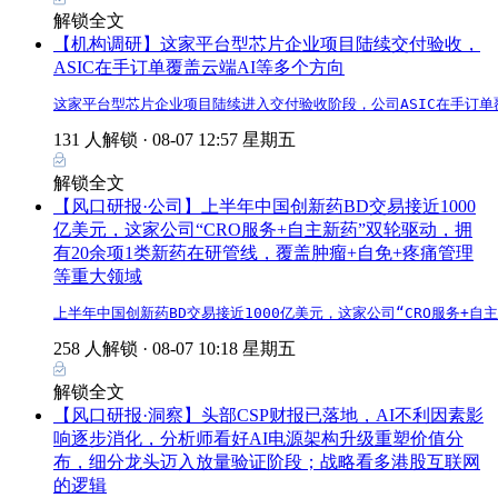
解锁全文
【机构调研】这家平台型芯片企业项目陆续交付验收，
ASIC在手订单覆盖云端AI等多个方向
这家平台型芯片企业项目陆续进入交付验收阶段，公司ASIC在手订单
131 人解锁 ·
08-07 12:57 星期五
解锁全文
【风口研报·公司】上半年中国创新药BD交易接近1000
亿美元，这家公司“CRO服务+自主新药”双轮驱动，拥
有20余项1类新药在研管线，覆盖肿瘤+自免+疼痛管理
等重大领域
上半年中国创新药BD交易接近1000亿美元，这家公司“CRO服务+
258 人解锁 ·
08-07 10:18 星期五
解锁全文
【风口研报·洞察】头部CSP财报已落地，AI不利因素影
响逐步消化，分析师看好AI电源架构升级重塑价值分
布，细分龙头迈入放量验证阶段；战略看多港股互联网
的逻辑