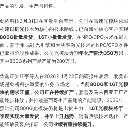
产品的研发、生产与销售。
剑桥科技3月31日在互动平台表示，公司在高速光模块领
构建以
硅光
技术为核心的技术路线，已向海外核心客户实
800G批量发货、1.6T小批量发货
。在NPO/CPO技术布局
面，基于集成硅光引擎和大功率激光技术的NPO/CPO器
已取得阶段性成果。公司光模块近期
年化产能为350万只
其中800G系列产品产能为280万只。
华鑫证券庄宇等人在2026年1月22日的研报中表示，北美
场是剑桥科技重要的业务市场之一，
当前800G和1.6T光
块的需求旺盛，公司正在持续扩产
，嘉善及马来西亚工厂
能逐步释放，并推动墨西哥生产基地的产能建设。2026年
预计公司800G光模块仍将是出货主力，
1.6T光模块将于
季度实现大量发货，并呈上升趋势
。随着后续技术迭代、
能释放及客户拓展，
公司业绩有望持续提升。