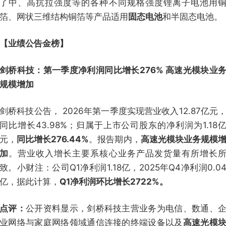
了中、高抗拉强度等的各种不同规格强度锂离子电池用
箔、网状三维结构铜箔等产品适用
固态电池
和半固态电池。
【业绩公告金榜】
剑桥科技：第一季度净利润同比增长276% 高速光模块业
规模增加
剑桥科技公告， 2026年第一季度实现营业收入12.87亿元
同比增长43.98%；归属于上市公司股东的净利润为1.18
元，
同比增长276.44%
。报告期内，
高速光模块业务规模
加
。营业收入增长主要系核心业务产品发货量有所增长
致。小财注：公司Q1净利润1.18亿，2025年Q4净利润0.0
亿，据此计算，
Q1净利润环比增长2722%。
点评：
公开资料显示，剑桥科技主营业务为电信、数通、
业网络与家庭网络领域通信连接的终端设备以及
高速光模