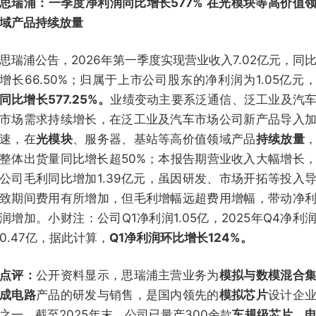
思瑞浦：一季度净利润同比增长577% 在光模块等高价值
域产品持续放量
思瑞浦公告，2026年第一季度实现营业收入7.02亿元，同
增长66.50%；归属于上市公司股东的净利润为1.05亿元
同比增长577.25%。
业绩变动主要系泛通信、泛工业及汽
市场需求持续增长，在泛工业及汽车市场公司新产品导入
速，在
光模块
、服务器、基站等高价值领域产品
持续放量
整体出货量同比增长超50%；本报告期营业收入大幅增长
公司毛利同比增加1.39亿元，虽因研发、市场开拓等投入
致期间费用有所增加，但毛利增幅远超费用增幅，带动净
润增加。小财注：公司Q1净利润1.05亿，2025年Q4净利
0.47亿，据此计算，
Q1净利润环比增长124%。
点评：
公开资料显示，思瑞浦主营业务为
模拟与数模混合
成电路
产品的研发与销售，是国内领先的
模拟芯片
设计企
之一。截至2025年末，公司已量产300余款
车规级芯片
，