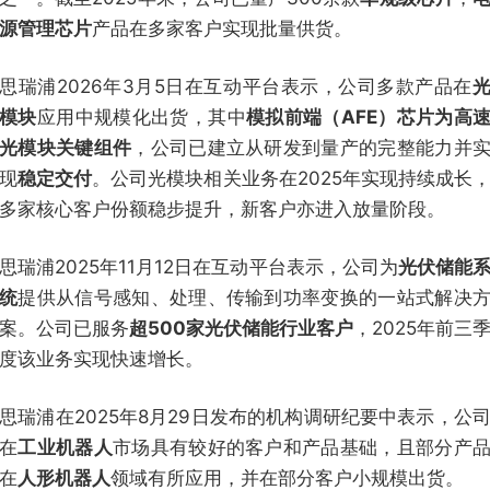
源管理芯片
产品在多家客户实现批量供货。
思瑞浦2026年3月5日在互动平台表示，公司多款产品在
模块
应用中规模化出货，其中
模拟前端（AFE）芯片为高
光模块关键组件
，公司已建立从研发到量产的完整能力并
现
稳定交付
。公司光模块相关业务在2025年实现持续成长
多家核心客户份额稳步提升，新客户亦进入放量阶段。
思瑞浦2025年11月12日在互动平台表示，公司为
光伏储能
统
提供从信号感知、处理、传输到功率变换的一站式解决
案。公司已服务
超500家光伏储能行业客户
，2025年前三
度该业务实现快速增长。
思瑞浦在2025年8月29日发布的机构调研纪要中表示，公
在
工业机器人
市场具有较好的客户和产品基础，且部分产
在
人形机器人
领域有所应用，并在部分客户小规模出货。