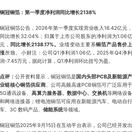
铜冠铜箔：第一季度净利润同比增长2138%
铜冠铜箔公告，2026年第一季度实现营业收入18.42亿元
同比增长32.04%；归属于上市公司股东的净利润为1.06
元，
同比增长2138.17%。
业绩变动主要系
铜箔产品售价
涨
所致。小财注：公司Q1净利润1.06亿，2025年Q4净
润-7.45万元，据此计算，Q1净利润环比扭亏为盈。
点评：
公开资料显示，铜冠铜箔是
国内头部PCB及新能源
业链核心铜箔供应商
。公司高频高速PCB铜箔可广泛应用
5G通讯设备、
高算力服务器、数据中心、交换机
等网络设
和网络连接器；锂电池铜箔可应用在新能源汽车、电动自
车、3C 数码产品、
储能系统
等领域。
铜冠铜箔2025年9月15日在互动平台表示，公司已经开发