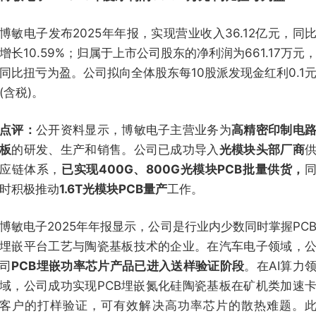
博敏电子发布2025年年报，实现营业收入36.12亿元，同
增长10.59%；归属于上市公司股东的净利润为661.17万元
同比扭亏为盈。公司拟向全体股东每10股派发现金红利0.1
(含税)。
点评：
公开资料显示，博敏电子主营业务为
高精密印制电
板
的研发、生产和销售。公司已成功导入
光模块头部厂商
应链体系，
已实现400G、800G光模块PCB批量供货，
时积极推动
1.6T光模块PCB量产
工作。
博敏电子2025年年报显示，公司是行业内少数同时掌握PC
埋嵌平台工艺与陶瓷基板技术的企业。在汽车电子领域，
司
PCB埋嵌功率芯片产品已进入送样验证阶段
。在AI算力
域，公司成功实现PCB埋嵌氮化硅陶瓷基板在矿机类加速
客户的打样验证，可有效解决高功率芯片的散热难题。