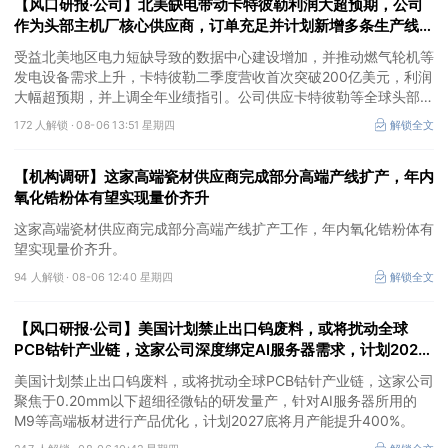
【风口研报·公司】北美缺电带动卡特彼勒利润大超预期，公司
作为头部主机厂核心供应商，订单充足并计划新增多条生产线，
有望抢抓算力备电新机
受益北美地区电力短缺导致的数据中心建设增加，并推动燃气轮机等
发电设备需求上升，卡特彼勒二季度营收首次突破200亿美元，利润
大幅超预期，并上调全年业绩指引。公司供应卡特彼勒等全球头部发
动机主机厂，产品订单充足，并计划2026年新增多条生产线，同时
172 人解锁 ·
08-06 13:51 星期四
解锁全文
海外泰国工厂建设顺利推进，有望抢抓算力备电新机，打开成长空
间。
【机构调研】这家高端瓷材供应商完成部分高端产线扩产，年内
氧化锆粉体有望实现量价齐升
这家高端瓷材供应商完成部分高端产线扩产工作，年内氧化锆粉体有
望实现量价齐升。
94 人解锁 ·
08-06 12:40 星期四
解锁全文
【风口研报·公司】美国计划禁止出口钨废料，或将扰动全球
PCB钴针产业链，这家公司深度绑定AI服务器需求，计划2027
底将月产能提升400%
美国计划禁止出口钨废料，或将扰动全球PCB钴针产业链，这家公司
聚焦于0.20mm以下超细径微钻的研发量产，针对AI服务器所用的
M9等高端板材进行产品优化，计划2027底将月产能提升400%。