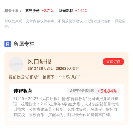
相关个股：
紫光股份
+2.71%
华光新材
+2.62%
财联社声明：文章内容仅供参考，不构成投资建议。投资者据此操作，风险自
担。
所属专栏
风口研报
立即订阅
3513439人购买
262639人关注
提前挖掘“超预期”，捕捉下一个市场“风口”
传智教育
+64.84%
发现至今最高涨幅
7月29日20:27《风口研报》精选“传智教育”公司研报并加以梳
理，梳理指出：2026上半年AI岗位大增，人才供需错配带动培
训需求，公司搭建涵盖大模型、智能体等多元AI课程，依托自
有院校、高校合作，搭配华为、阿里云合作加持筑牢口碑。