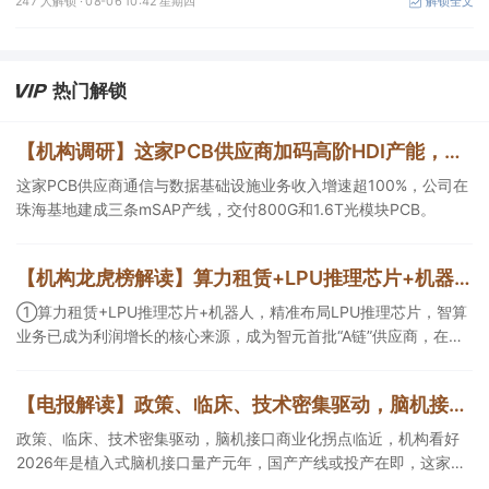
247 人解锁 ·
08-06 10:42 星期四
解锁全文
热门解锁
【机构调研】这家PCB供应商加码高阶HDI产能，建成三条mSAP产线
这家PCB供应商通信与数据基础设施业务收入增速超100%，公司在
珠海基地建成三条mSAP产线，交付800G和1.6T光模块PCB。
【机构龙虎榜解读】算力租赁+LPU推理芯片+机器人，精准布局LPU推理芯片，智算业务已成为利润增长的核心来源，成为智元首批“A链”供应商，在机器人“大小脑”控制器领域已有客户订单落地，这家公司获净买入
①算力租赁+LPU推理芯片+机器人，精准布局LPU推理芯片，智算
业务已成为利润增长的核心来源，成为智元首批“A链”供应商，在机
器人“大小脑”控制器领域已有客户订单落地，这家公司获净买入；
②AI安全+网络安全+华为鲲鹏+摘帽，以“AI+安全”为核心战略，推
【电报解读】政策、临床、技术密集驱动，脑机接口商业化拐点临近，机构看好2026年是植入式脑机接口量产元年，国产产线或投产在即，这家公司对多模态人机交互系统集成关键技术进行了研发
出AI数据安全产品矩阵，自主研发的大数据AI应用平台、AI数据安全
分类分级产品获得市场高度认可，机构大额净买入这家公司。
政策、临床、技术密集驱动，脑机接口商业化拐点临近，机构看好
2026年是植入式脑机接口量产元年，国产产线或投产在即，这家公
司对多模态人机交互系统集成关键技术进行了研发，另一家成立了