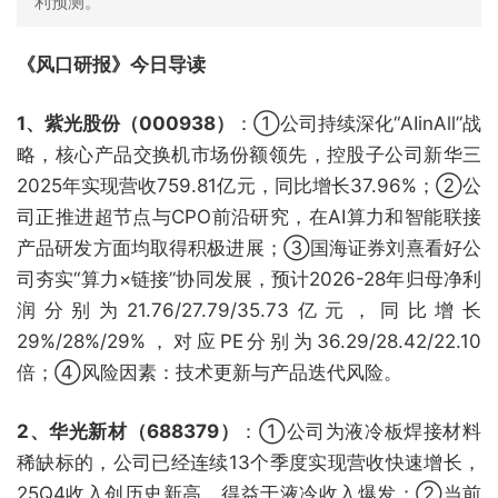
利预测。
《风口研报》今日导读
1、紫光股份（000938）
：①公司持续深化“AIinAll”战
略，核心产品交换机市场份额领先，控股子公司新华三
2025年实现营收759.81亿元，同比增长37.96%；②公
司正推进超节点与CPO前沿研究，在AI算力和智能联接
产品研发方面均取得积极进展；③国海证券刘熹看好公
司夯实“算力×链接”协同发展，预计2026-28年归母净利
润分别为21.76/27.79/35.73亿元，同比增长
29%/28%/29%，对应PE分别为36.29/28.42/22.10
倍；④风险因素：技术更新与产品迭代风险。
2、华光新材（688379）
：①公司为液冷板焊接材料
稀缺标的，公司已经连续13个季度实现营收快速增长，
25Q4收入创历史新高，得益于液冷收入爆发；②当前