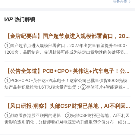
商务合作
热门解锁
【金牌纪要库】国产超节点进入规模部署窗口，2027年出货量有望提升至600-1200套，晶圆制造、先进封装可能成为决定出货增速的关键环节
①国产超节点进入规模部署窗口，2027年出货量有望提升至600-
1200套，晶圆制造、先进封装可能成为决定出货增速的关键环节；
②服务器ODM扩产弹性较强，毛利率有望由传统服务器的4%-8%
提升至10%-15%，这两家公司占据整机市场的核心份额；③国产交
【公告全知道】PCB+CPO+英伟达+汽车电子！公司已批量供货800G光模块
换芯片已经由送样验证逐步进入小批量应用，中低速率产品替代有
望加快，400G、800G产品正进入认证和导入阶段。
①PCB+CPO+英伟达+汽车电子！这家公司已批量供货800G光模
块产品并积极推动1.6T光模块量产出货；②存储芯片+智能穿戴+华
为！这家公司公司大容量NOR Flash已成功导入PC、服务器大客
户；③边缘计算+智慧灯杆！公司拟跨界布局固态存储标的。
【风口研报·洞察】头部CSP财报已落地，AI不利因素影响逐步消化，分析师看好AI电源架构升级重塑价值分布，细分龙头迈入放量验证阶段；战略看多港股互联网的逻辑
①战略看多港股互联网的逻辑；②头部CSP财报已落地，AI不利因
素影响逐步消化，分析师看好AI电源架构升级重塑价值分布，细分
龙头迈入放量验证阶段；③今日全市场机构研报共发布122篇，康