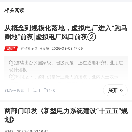
龙化成、江淮汽车评级得到上调，9家公司获得首度覆盖，其中乔锋
智能获新财富分析师深度覆盖；④在个股机构关注度排行中，华峰
相关阅读
化学首次上榜，前五名依次为东鹏饮料>药明康德>百润股份>华峰
化学>健盛集团。
从概念到规模化落地，虚拟电厂进入“跑马
圈地”前夜|虚拟电厂风口前夜②
财联社记者 张良德
2026-08-03 17:09
①连续出台的国家级、省级政策，正在逐渐补齐行业顶层
设计短板；
②热闹之下，盈利仍是行业最大的痛点，业内人士表示，
当前行业收益高度集中在电力交易环节；
展开
91.7w+ 阅读
1
146
③业内人士普遍认为行业存在”十年黄金期”，行业可能处
于爆发的前期。
两部门印发《新型电力系统建设“十五五”规
划》
财联社
2026-08-03 16:47