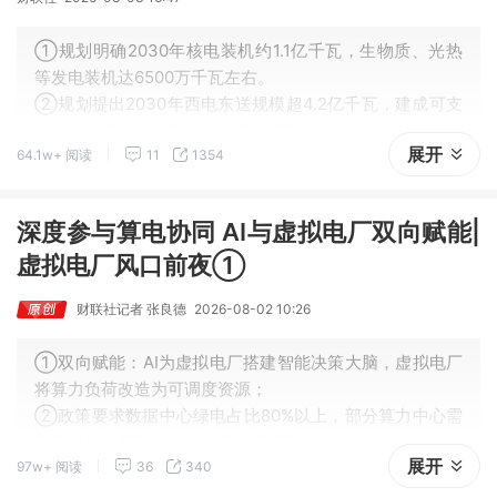
①规划明确2030年核电装机约1.1亿千瓦，生物质、光热
等发电装机达6500万千瓦左右。
②规划提出2030年西电东送规模超4.2亿千瓦，建成可支
撑超1.1亿辆电动汽车出行的充电基础设施网络。
展开
64.1w+ 阅读
11
1354
深度参与算电协同 AI与虚拟电厂双向赋能|
虚拟电厂风口前夜①
财联社记者 张良德
2026-08-02 10:26
①双向赋能：AI为虚拟电厂搭建智能决策大脑，虚拟电厂
将算力负荷改造为可调度资源；
②政策要求数据中心绿电占比80%以上，部分算力中心需
依托虚拟电厂聚合分布式绿电完成指标；
展开
97w+ 阅读
36
340
③某虚拟电厂AI智能体，在新能源出力、工商业负荷预测
准确率突破90%，电力交易综合胜率超85%。