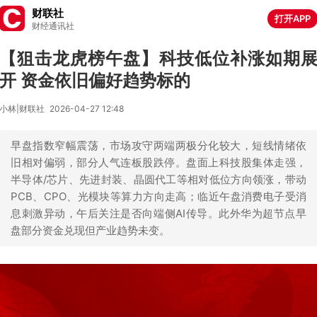
财联社
打开APP
财经通讯社
【狙击龙虎榜午盘】科技低位补涨如期
开 资金依旧偏好趋势标的
小林|财联社
2026-04-27 12:48
早盘指数窄幅震荡，市场攻守两端两极分化较大，短线情绪依
旧相对偏弱，部分人气连板股跌停。盘面上科技股集体走强，
半导体/芯片、先进封装、晶圆代工等相对低位方向领涨，带动
PCB、CPO、光模块等算力方向走高；临近午盘消费电子受消
息刺激异动，午后关注是否向端侧AI传导。此外华为超节点早
盘部分资金兑现但产业趋势未变。