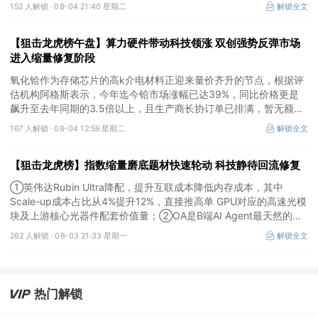
性收入，并正从行业的“签约潮”迈入“加价潮”这一关键阶段；③今年
152 人解锁 ·
08-04 21:40 星期二
解锁全文
下半年将迎来银行业务类智能体应用的落地破局，预计部分头部银行
率先上线面向客户的业务类智能体应用，关注银行网点AI Agent化的
【狙击龙虎榜午盘】算力硬件带动科技领涨 双创强势反弹市场
核心基础设施供应商。
进入缩量修复阶段
氧化铪作为存储芯片的高k介电材料正迎来量价齐升的节点，根据评
估机构阿格斯表示，今年迄今铪市场涨幅已达39%，同比价格更是
飙升至去年同期的3.5倍以上，且生产商长协订单已排满，暂无额外
现货可即时出货。公司锆铪分离半工业化产线已可连续且稳定产出
167 人解锁 ·
08-04 12:59 星期二
解锁全文
4N级以上氧氯化铪及氧氯化锆，均为电子级产品，并已向下游半导
体领域客户送样。
【狙击龙虎榜】指数缩量磨底题材快速轮动 科技静待回流修复
①英伟达Rubin Ultra降配，提升互联成本降低内存成本，其中
Scale-up成本占比从4%提升12%，直接推高单 GPU对应的高速光模
块及上游核心光器件配套价值量；②OA是B端AI Agent最天然的落
地入口，公司凭借数万家客户积累的场景厚度，有望从协同管理软件
262 人解锁 ·
08-03 21:33 星期一
解锁全文
龙头进化为企业智能体经济的核心枢纽；③人形机器人更广泛的适
用性和算法上的壁垒决定了触觉板块庞大的利润空间，有望成为下一
个丝杠。
热门解锁