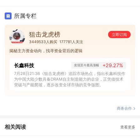
所属专栏
狙击龙虎榜
立即订阅
3449533人购买
177781人关注
揭秘主力资金动向，找寻资金背后的逻辑
长鑫科技
+29.27%
发现至今最高涨幅
7月28日21:36《狙击龙虎榜》追踪市场热点，指出长鑫科技作
为中国大陆少数具备DRAM自主制造能力的企业，正凭借技术
突破与产能爬坡，逐步改变全球市场的竞争版图。
商务合作
相关阅读
查看更多