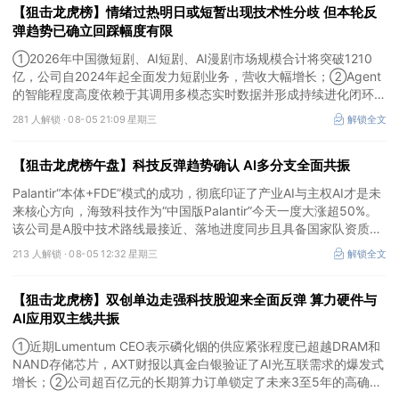
【狙击龙虎榜】情绪过热明日或短暂出现技术性分歧 但本轮反
弹趋势已确立回踩幅度有限
①2026年中国微短剧、AI短剧、AI漫剧市场规模合计将突破1210
亿，公司自2024年起全面发力短剧业务，营收大幅增长；②Agent
的智能程度高度依赖于其调用多模态实时数据并形成持续进化闭环的
能力，公司是全球首个完成TPC-DS测试并通过官方审计的数据库企
281 人解锁 ·
08-05 21:09 星期三
解锁全文
业；③2026年被多方定义为Robotaxi商业化元年，公司正从“传统
出行运营商”向“自动驾驶时代的核心运力服务商”转变，率先享受行
【狙击龙虎榜午盘】科技反弹趋势确认 AI多分支全面共振
业从0到1的估值重估红利。
Palantir“本体+FDE”模式的成功，彻底印证了产业AI与主权AI才是未
来核心方向，海致科技作为“中国版Palantir”今天一度大涨超50%。
该公司是A股中技术路线最接近、落地进度同步且具备国家队资质的
核心标的，目前正处于从“数据智能基础设施”向“产业级AI Agent核
213 人解锁 ·
08-05 12:32 星期三
解锁全文
心供应商”跃迁的价值重估起点。
【狙击龙虎榜】双创单边走强科技股迎来全面反弹 算力硬件与
AI应用双主线共振
①近期Lumentum CEO表示磷化铟的供应紧张程度已超越DRAM和
NAND存储芯片，AXT财报以真金白银验证了AI光互联需求的爆发式
增长；②公司超百亿元的长期算力订单锁定了未来3至5年的高确定