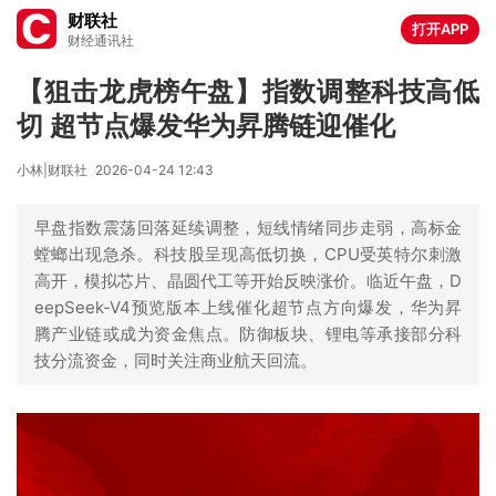
财联社
打开APP
财经通讯社
【狙击龙虎榜午盘】指数调整科技高低
切 超节点爆发华为昇腾链迎催化
小林|财联社
2026-04-24 12:43
早盘指数震荡回落延续调整，短线情绪同步走弱，高标金
螳螂出现急杀。科技股呈现高低切换，CPU受英特尔刺激
高开，模拟芯片、晶圆代工等开始反映涨价。临近午盘，D
eepSeek-V4预览版本上线催化超节点方向爆发，华为昇
腾产业链或成为资金焦点。防御板块、锂电等承接部分科
技分流资金，同时关注商业航天回流。