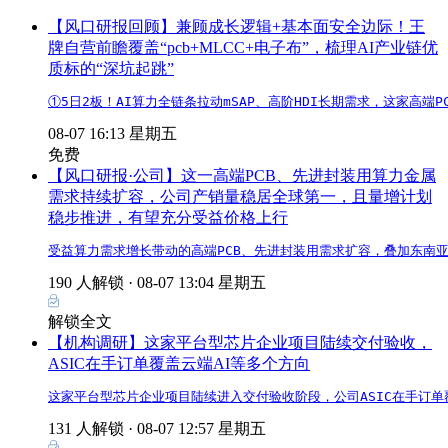
【风口研报回顾】兼顾成长逻辑+基本面安全边际！王
牌自营前瞻覆盖“pcb+MLCC+电子布”，梳理AI产业链优
质标的“深坑起跳”
①5日2板！AI算力全链条拉动mSAP、高阶HDI长期需求，这家高
08-07 16:13 星期五
免费
【风口研报·公司】这一高端PCB、先进封装用算力金属
需求持续扩容，公司产销量稳居全球第一，且量增计划
稳步推进，有望充分受益价格上行
受益算力需求增长带动的高端PCB、先进封装用需求扩容，叠加东南
190 人解锁 ·
08-07 13:04 星期五
解锁全文
【机构调研】这家平台型芯片企业项目陆续交付验收，
ASIC在手订单覆盖云端AI等多个方向
这家平台型芯片企业项目陆续进入交付验收阶段，公司ASIC在手订单
131 人解锁 ·
08-07 12:57 星期五