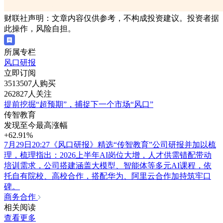
财联社声明：文章内容仅供参考，不构成投资建议。投资者据
此操作，风险自担。
所属专栏
风口研报
立即订阅
3513507人购买
262827人关注
提前挖掘“超预期”，捕捉下一个市场“风口”
传智教育
发现至今最高涨幅
+62.91%
7月29日20:27《风口研报》精选“传智教育”公司研报并加以梳
理，梳理指出：2026上半年AI岗位大增，人才供需错配带动
培训需求，公司搭建涵盖大模型、智能体等多元AI课程，依
托自有院校、高校合作，搭配华为、阿里云合作加持筑牢口
碑。
商务合作
相关阅读
查看更多