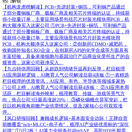
热门解锁
【机构龙虎榜解读】PCB+先进封装+铜箔，可剥铜产品通过
了部分覆铜板厂商、载板厂商及相关芯片终端的认证，持续获
得小批量订单，主要应用场景包括芯片封装光模块用PCB，机
构大额净买入这家公司
①PCB+先进封装+铜箔，可剥铜产品
通过了部分覆铜板厂商、载板厂商及相关芯片终端的认证，持
续获得小批量订单，主要应用场景包括芯片封装光模块用
PCB，机构大额净买入这家公司；②创新药CDMO+减肥药，
收购国外知名CRO企业，在创新药API的化学合成等方面具有
丰富经验，具备承接细胞与基因治疗产品商业化受托生产的合
规资质，这家公司获净买入。
【九点特供周回顾】从超跌到情绪升温再到反弹，栏目梳理
AI应用题材逻辑，AI教育人气公司解读后获4连板
①一表精选
栏目梳理的优质资讯，AI应用、有色、半导体等领域多家热
门公司上榜，AI教育人气公司解读后获4连板； ②AI应用本周
活跃，栏目解读海外映射，梳理教育、传媒、游戏等景气方
向，焦点公司3日最高涨超20%； ③磷化铟概念异军突起，栏
目以机构视角前瞻产业供需情况，提及2家核心公司双双涨
停。
【风口研报回顾】兼顾成长逻辑+基本面安全边际！王牌自营
前瞻覆盖“pcb+MLCC+电子布”，梳理AI产业链优质标的“深坑
起跳”
①5日2板！AI算力全链条拉动mSAP、高阶HDI长期需