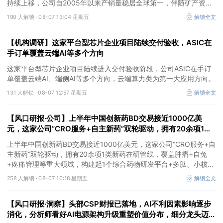
持续上移，公司自2005年以来产销量稳居全球第一，伴随矿产资源
产量增长与冶炼产能整合并举，公司市占率有望进一步提升，同时有
190 人解锁 ·
08-07 13:04 星期五
解锁全文
望充分受益金属价格上行。
【机构调研】这家平台型芯片企业项目陆续交付验收，ASIC在
手订单覆盖云端AI等多个方向
这家平台型芯片企业项目陆续进入交付验收阶段，公司ASIC在手订
单覆盖云端AI、端侧AI等多个方向，云端算力类为第一大应用方向。
131 人解锁 ·
08-07 12:57 星期五
解锁全文
【风口研报·公司】上半年中国创新药BD交易接近1000亿美
元，这家公司“CRO服务+自主新药”双轮驱动，拥有20余项1类
新药在研管线，覆盖肿瘤+自免+疼痛管理等重大领域
上半年中国创新药BD交易接近1000亿美元，这家公司“CRO服务+自
主新药”双轮驱动，拥有20余项1类新药在研管线，覆盖肿瘤+自免
+疼痛管理等重大领域，构建起1个综合药物研发平台+多肽、小核
酸、CGT、小分子4个创新技术平台，创新转型成果正逐步兑现。
258 人解锁 ·
08-07 10:18 星期五
解锁全文
【风口研报·洞察】头部CSP财报已落地，AI不利因素影响逐步
消化，分析师看好AI电源架构升级重塑价值分布，细分龙头迈入