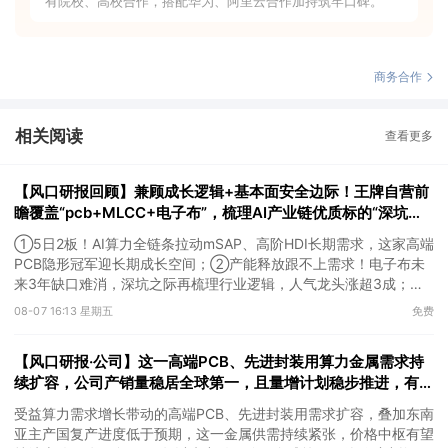
有院校、高校合作，搭配华为、阿里云合作加持筑牢口碑。
商务合作
相关阅读
查看更多
【风口研报回顾】兼顾成长逻辑+基本面安全边际！王牌自营前
瞻覆盖“pcb+MLCC+电子布”，梳理AI产业链优质标的“深坑起
跳”
①5日2板！AI算力全链条拉动mSAP、高阶HDI长期需求，这家高端
PCB隐形冠军迎长期成长空间；②产能释放跟不上需求！电子布未
来3年缺口难消，深坑之际再梳理行业逻辑，人气龙头涨超3成；
③AI服务器、机器人带动MLCC景气周期持续！这家公司扩产、涨
08-07 16:13 星期五
免费
价预期暂未被市场定价，王牌自营前瞻捕捉“预期差”，3日大涨
26%。
【风口研报·公司】这一高端PCB、先进封装用算力金属需求持
续扩容，公司产销量稳居全球第一，且量增计划稳步推进，有望
充分受益价格上行
受益算力需求增长带动的高端PCB、先进封装用需求扩容，叠加东南
亚主产国复产进度低于预期，这一金属供需持续紧张，价格中枢有望