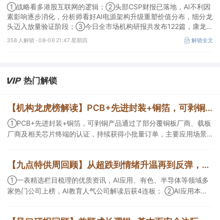
放量验证阶段；战略看多港股互联网的逻辑
①战略看多港股互联网的逻辑；②头部CSP财报已落地，AI不利因
素影响逐步消化，分析师看好AI电源架构升级重塑价值分布，细分龙
头迈入放量验证阶段；③今日全市场机构研报共发布122篇，康龙化
成、江淮汽车评级得到上调，9家公司获得首度覆盖，其中乔锋智能
358 人解锁 ·
08-06 21:47 星期四
解锁全文
获新财富分析师深度覆盖；④在个股机构关注度排行中，华峰化学
首次上榜，前五名依次为东鹏饮料>药明康德>百润股份>华峰化学>
健盛集团。
热门解锁
【机构龙虎榜解读】PCB+先进封装+铜箔，可剥铜产品通过了部分覆铜板厂商、载板厂商及相关芯片终端的认证，持续获得小批量订单，主要应用场景包括芯片封装光模块用PCB，机构大额净买入这家公司
①PCB+先进封装+铜箔，可剥铜产品通过了部分覆铜板厂商、载板
厂商及相关芯片终端的认证，持续获得小批量订单，主要应用场景
包括芯片封装光模块用PCB，机构大额净买入这家公司；②创新药
CDMO+减肥药，收购国外知名CRO企业，在创新药API的化学合成
【九点特供周回顾】从超跌到情绪升温再到反弹，栏目梳理AI应用题材逻辑，AI教育人气公司解读后获4连板
等方面具有丰富经验，具备承接细胞与基因治疗产品商业化受托生
产的合规资质，这家公司获净买入。
①一表精选栏目梳理的优质资讯，AI应用、有色、半导体等领域多
家热门公司上榜，AI教育人气公司解读后获4连板； ②AI应用本周
活跃，栏目解读海外映射，梳理教育、传媒、游戏等景气方向，焦
点公司3日最高涨超20%； ③磷化铟概念异军突起，栏目以机构视