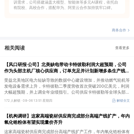
训需求，公司搭建涵盖大模型、智能体等多元AI课程，依托自
有院校、高校合作，搭配华为、阿里云合作加持筑牢口碑。
商务合作
相关阅读
查看更多
【风口研报·公司】北美缺电带动卡特彼勒利润大超预期，公司
作为头部主机厂核心供应商，订单充足并计划新增多条生产线，
有望抢抓算力备电新机
受益北美地区电力短缺导致的数据中心建设增加，并推动燃气轮机等
发电设备需求上升，卡特彼勒二季度营收首次突破200亿美元，利润
大幅超预期，并上调全年业绩指引。公司供应卡特彼勒等全球头部发
动机主机厂，产品订单充足，并计划2026年新增多条生产线，同时
172 人解锁 ·
08-06 13:51 星期四
解锁全文
海外泰国工厂建设顺利推进，有望抢抓算力备电新机，打开成长空
间。
【机构调研】这家高端瓷材供应商完成部分高端产线扩产，年内
氧化锆粉体有望实现量价齐升
这家高端瓷材供应商完成部分高端产线扩产工作，年内氧化锆粉体有