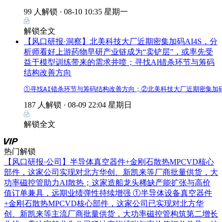
99 人解锁 ·
08-10 10:35 星期一
解锁全文
【风口研报·洞察】北美科技大厂近期密集加码AI4S，分
析师看好上游药物早研产业链成为“卖铲层”，或率先受
益于模型训练带来的需求井喷；寻找AI错杀环节与筹码
结构改善方向
①寻找AI错杀环节与筹码结构改善方向；②北美科技大厂近期密集加
187 人解锁 ·
08-09 22:04 星期日
解锁全文
热门解锁
【风口研报·公司】半导体真空器件+金刚石散热MPCVD核心
部件，这家公司实现对北方华创、新凯来等厂商批量供货，大
功率磁控管助力AI散热；这家造船龙头稀缺产能扩张与高价
值订单兼具，远期业绩弹性持续增强
①半导体设备真空器件
+金刚石散热MPCVD核心部件，这家公司已实现对北方华
创、新凯来等主流厂商批量供货，大功率磁控管构筑第二增长