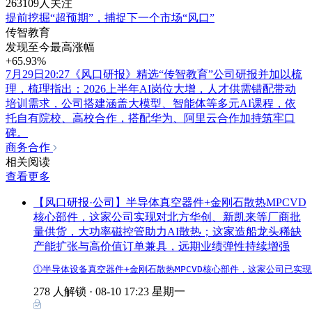
263109人关注
提前挖掘“超预期”，捕捉下一个市场“风口”
传智教育
发现至今最高涨幅
+65.93%
7月29日20:27《风口研报》精选“传智教育”公司研报并加以梳
理，梳理指出：2026上半年AI岗位大增，人才供需错配带动
培训需求，公司搭建涵盖大模型、智能体等多元AI课程，依
托自有院校、高校合作，搭配华为、阿里云合作加持筑牢口
碑。
商务合作
相关阅读
查看更多
【风口研报·公司】半导体真空器件+金刚石散热MPCVD
核心部件，这家公司实现对北方华创、新凯来等厂商批
量供货，大功率磁控管助力AI散热；这家造船龙头稀缺
产能扩张与高价值订单兼具，远期业绩弹性持续增强
①半导体设备真空器件+金刚石散热MPCVD核心部件，这家公司已
278 人解锁 ·
08-10 17:23 星期一