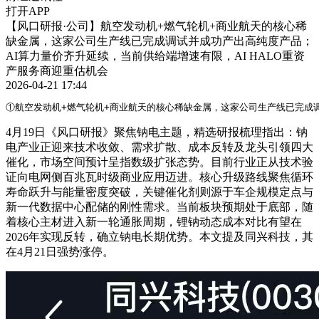
打开APP
【风口研报·公司】航空发动机+燃气轮机+商业航天的核心稀
缺金属，这家公司生产线已完成调试并成功产出高纯度产品；
AI算力量价齐升延续，当前供给端增速有限，AI HALO重资
产服务商迎重估机会
2026-04-21 17:44
①航空发动机+燃气轮机+商业航天的核心稀缺金属，这家公司生产线已完成调
4月19日《风口研报》聚焦钠电主题，精选研报梳理指出：钠
电产业正迎来技术收敛、需求扩散、成本反转及龙头引领四大
催化，市场空间预计呈指数级扩张态势。目前行业正从技术验
证向电网侧百兆瓦时级商业应用迈进。核心升级路线聚焦循环
寿命跃升与能量密度突破，关键催化剂则源于车企规模定点与
新一代数据中心配储的刚性需求。当前板块预期处于底部，随
着核心主材进入新一轮通胀周期，锂钠动态成本对比有望在
2026年实现反转，确立钠电长期优势。本文提及同兴科技，其
在4月21日强势涨停。