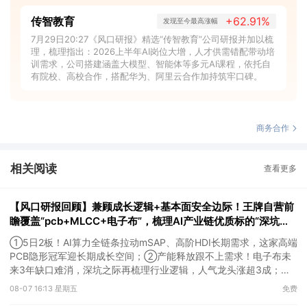
传智教育
+62.91%
发现至今最高涨幅
7月29日20:27《风口研报》精选“传智教育”公司研报并加以梳
理，梳理指出：2026上半年AI岗位大增，人才供需错配带动培
训需求，公司搭建涵盖大模型、智能体等多元AI课程，依托自
有院校、高校合作，搭配华为、阿里云合作加持筑牢口碑。
商务合作
相关阅读
查看更多
【风口研报回顾】兼顾成长逻辑+基本面安全边际！王牌自营前
瞻覆盖“pcb+MLCC+电子布”，梳理AI产业链优质标的“深坑起
跳”
①5日2板！AI算力全链条拉动mSAP、高阶HDI长期需求，这家高端
PCB隐形冠军迎长期成长空间；②产能释放跟不上需求！电子布未
来3年缺口难消，深坑之际再梳理行业逻辑，人气龙头涨超3成；
③AI服务器、机器人带动MLCC景气周期持续！这家公司扩产、涨
08-07 16:13 星期五
免费
价预期暂未被市场定价，王牌自营前瞻捕捉“预期差”，3日大涨