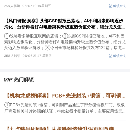
酸、CGT、小分子4个创新技术平台，创新转型成果正逐步兑现。
258 人解锁 ·
08-07 10:18 星期五
解锁全文
【风口研报·洞察】头部CSP财报已落地，AI不利因素影响逐步
消化，分析师看好AI电源架构升级重塑价值分布，细分龙头迈入
放量验证阶段；战略看多港股互联网的逻辑
①战略看多港股互联网的逻辑；②头部CSP财报已落地，AI不利因
素影响逐步消化，分析师看好AI电源架构升级重塑价值分布，细分龙
头迈入放量验证阶段；③今日全市场机构研报共发布122篇，康龙化
成、江淮汽车评级得到上调，9家公司获得首度覆盖，其中乔锋智能
358 人解锁 ·
08-06 21:47 星期四
解锁全文
获新财富分析师深度覆盖；④在个股机构关注度排行中，华峰化学
首次上榜，前五名依次为东鹏饮料>药明康德>百润股份>华峰化学>
健盛集团。
热门解锁
【机构龙虎榜解读】PCB+先进封装+铜箔，可剥铜产品通过了部分覆铜板厂商、载板厂商及相关芯片终端的认证，持续获得小批量订单，主要应用场景包括芯片封装光模块用PCB，机构大额净买入这家公司
①PCB+先进封装+铜箔，可剥铜产品通过了部分覆铜板厂商、载板
厂商及相关芯片终端的认证，持续获得小批量订单，主要应用场景
包括芯片封装光模块用PCB，机构大额净买入这家公司；②创新药
CDMO+减肥药，收购国外知名CRO企业，在创新药API的化学合成
【九点特供周回顾】从超跌到情绪升温再到反弹，栏目梳理AI应用题材逻辑，AI教育人气公司解读后获4连板