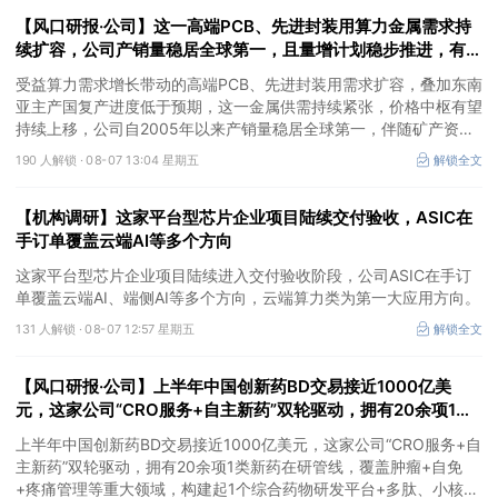
26%。
【风口研报·公司】这一高端PCB、先进封装用算力金属需求持
续扩容，公司产销量稳居全球第一，且量增计划稳步推进，有望
充分受益价格上行
受益算力需求增长带动的高端PCB、先进封装用需求扩容，叠加东南
亚主产国复产进度低于预期，这一金属供需持续紧张，价格中枢有望
持续上移，公司自2005年以来产销量稳居全球第一，伴随矿产资源
产量增长与冶炼产能整合并举，公司市占率有望进一步提升，同时有
190 人解锁 ·
08-07 13:04 星期五
解锁全文
望充分受益金属价格上行。
【机构调研】这家平台型芯片企业项目陆续交付验收，ASIC在
手订单覆盖云端AI等多个方向
这家平台型芯片企业项目陆续进入交付验收阶段，公司ASIC在手订
单覆盖云端AI、端侧AI等多个方向，云端算力类为第一大应用方向。
131 人解锁 ·
08-07 12:57 星期五
解锁全文
【风口研报·公司】上半年中国创新药BD交易接近1000亿美
元，这家公司“CRO服务+自主新药”双轮驱动，拥有20余项1类
新药在研管线，覆盖肿瘤+自免+疼痛管理等重大领域
上半年中国创新药BD交易接近1000亿美元，这家公司“CRO服务+自
主新药”双轮驱动，拥有20余项1类新药在研管线，覆盖肿瘤+自免
+疼痛管理等重大领域，构建起1个综合药物研发平台+多肽、小核