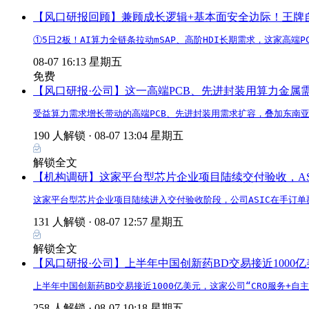
【风口研报回顾】兼顾成长逻辑+基本面安全边际！王牌自营前
①5日2板！AI算力全链条拉动mSAP、高阶HDI长期需求，这家高
08-07 16:13 星期五
免费
【风口研报·公司】这一高端PCB、先进封装用算力金
受益算力需求增长带动的高端PCB、先进封装用需求扩容，叠加东南
190 人解锁 ·
08-07 13:04 星期五
解锁全文
【机构调研】这家平台型芯片企业项目陆续交付验收，AS
这家平台型芯片企业项目陆续进入交付验收阶段，公司ASIC在手订单
131 人解锁 ·
08-07 12:57 星期五
解锁全文
【风口研报·公司】上半年中国创新药BD交易接近1000
上半年中国创新药BD交易接近1000亿美元，这家公司“CRO服务+
258 人解锁 ·
08-07 10:18 星期五