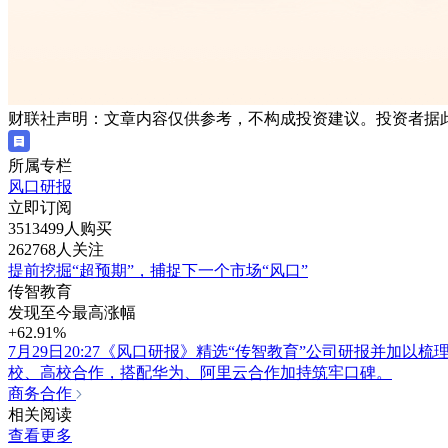
财联社声明：文章内容仅供参考，不构成投资建议。投资者据
所属专栏
风口研报
立即订阅
3513499人购买
262768人关注
提前挖掘“超预期”，捕捉下一个市场“风口”
传智教育
发现至今最高涨幅
+62.91%
7月29日20:27《风口研报》精选“传智教育”公司研报并加
校、高校合作，搭配华为、阿里云合作加持筑牢口碑。
商务合作
相关阅读
查看更多