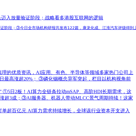
龙头迈入放量验证阶段；战略看多港股互联网的逻辑
验证阶段；③今日全市场机构研报共发布122篇，康龙化成、江淮汽车评级得
梳理的优质资讯，AI应用、有色、半导体等领域多家热门公司上
日最高涨超20%； ③磷化铟概念异军突起，栏目以机构视角前
”
①5日2板！AI算力全链条拉动mSAP、高阶HDI长期需求，这
超3成；③AI服务器、机器人带动MLCC景气周期持续！这家
订单超百亿元
AI算力需求持续增长，全球该行业资本开支进入