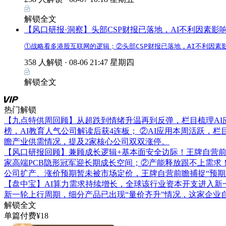
解锁全文
【风口研报·洞察】头部CSP财报已落地，AI不利因素
①战略看多港股互联网的逻辑；②头部CSP财报已落地，AI不利因
358 人解锁 ·
08-06 21:47 星期四
解锁全文
热门解锁
【九点特供周回顾】从超跌到情绪升温再到反弹，栏目梳理AI
榜，AI教育人气公司解读后获4连板； ②AI应用本周活跃，
瞻产业供需情况，提及2家核心公司双双涨停。
【风口研报回顾】兼顾成长逻辑+基本面安全边际！王牌自营前瞻覆
家高端PCB隐形冠军迎长期成长空间；②产能释放跟不上需求
公司扩产、涨价预期暂未被市场定价，王牌自营前瞻捕捉“预期差
【盘中宝】AI算力需求持续增长，全球该行业资本开支进入新
新一轮上行周期，细分产品已出现“量价齐升”情况，这家企业
解锁全文
单篇付费¥18