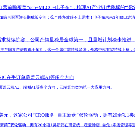
瞻覆盖“pcb+MLCC+电子布”，梳理AI产业链优质标的“深
端PCB隐形冠军迎长期成长空间；②产能释放跟不上需求！电子布未来3年缺口难
属需求持续扩容，公司产销量稳居全球第一，且量增计划稳步推进
亚主产国复产进度低于预期，这一金属供需持续紧张，价格中枢有望持续上移，
IC在手订单覆盖云端AI等多个方向
覆盖云端AI、端侧AI等多个方向，云端算力类为第一大应用方向。
亿美元，这家公司“CRO服务+自主新药”双轮驱动，拥有20余项
自主新药”双轮驱动，拥有20余项1类新药在研管线，覆盖肿瘤+自免+疼痛管理