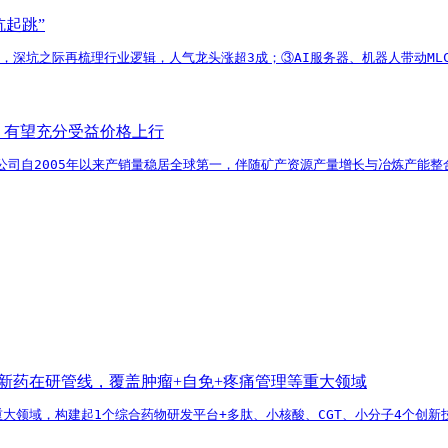
坑起跳”
消，深坑之际再梳理行业逻辑，人气龙头涨超3成；③AI服务器、机器人带动ML
，有望充分受益价格上行
公司自2005年以来产销量稳居全球第一，伴随矿产资源产量增长与冶炼产能
1类新药在研管线，覆盖肿瘤+自免+疼痛管理等重大领域
等重大领域，构建起1个综合药物研发平台+多肽、小核酸、CGT、小分子4个创