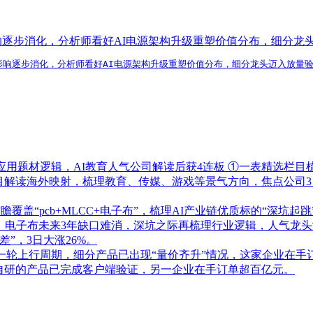
影响逐步消化，分析师看好AI电源架构升级重塑价值分布，细分
素影响逐步消化，分析师看好AI电源架构升级重塑价值分布，细分龙头迈入放量
应用题材逻辑，AI教育人气公司解读后获4连板
①一表精选栏目
栏目解读海外映射，梳理教育、传媒、游戏等景气方向，焦点公司3
盖“pcb+MLCC+电子布”，梳理AI产业链优质标的“深坑起跳
！电子布未来3年缺口难消，深坑之际再梳理行业逻辑，人气龙头涨
”，3日大涨26%。
一轮上行周期，细分产品已出现“量价齐升”情况，这家企业在手
自研的产品已完成客户端验证，另一企业在手订单超百亿元。