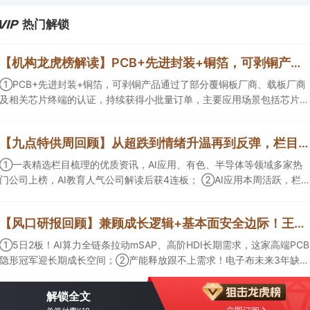
热门解锁
【机构龙虎榜解读】PCB+先进封装+铜箔，可剥铜产品通过了部分覆铜板厂商、载板厂商及相关芯片终端的认证，持续获得小批量订单，主要应用场景包括芯片封装光模块用PCB，机构大额净买入这家公司
①PCB+先进封装+铜箔，可剥铜产品通过了部分覆铜板厂商、载板厂商
及相关芯片终端的认证，持续获得小批量订单，主要应用场景包括芯片封
装光模块用PCB，机构大额净买入这家公司；②创新药CDMO+减肥药，
收购国外知名CRO企业，在创新药API的化学合成等方面具有丰富经验，
【九点特供周回顾】从超跌到情绪升温再到反弹，栏目梳理AI应用题材逻辑，AI教育人气公司解读后获4连板
具备承接细胞与基因治疗产品商业化受托生产的合规资质，这家公司获净
买入。
①一表精选栏目梳理的优质资讯，AI应用、有色、半导体等领域多家热
门公司上榜，AI教育人气公司解读后获4连板； ②AI应用本周活跃，栏目
解读海外映射，梳理教育、传媒、游戏等景气方向，焦点公司3日最高涨
超20%； ③磷化铟概念异军突起，栏目以机构视角前瞻产业供需情况，
【风口研报回顾】兼顾成长逻辑+基本面安全边际！王牌自营前瞻覆盖“pcb+MLCC+电子布”，梳理AI产业链优质标的“深坑起跳”
提及2家核心公司双双涨停。
①5日2板！AI算力全链条拉动mSAP、高阶HDI长期需求，这家高端PCB
隐形冠军迎长期成长空间；②产能释放跟不上需求！电子布未来3年缺口
难消，深坑之际再梳理行业逻辑，人气龙头涨超3成；③AI服务器、机器
人带动MLCC景气周期持续！这家公司扩产、涨价预期暂未被市场定价，
解锁全文
王牌自营前瞻捕捉“预期差”，3日大涨26%。