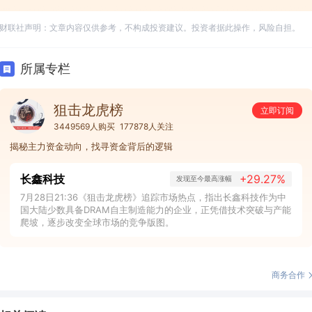
财联社声明：文章内容仅供参考，不构成投资建议。投资者据此操作，风险自担。
所属专栏
狙击龙虎榜
立即订阅
3449569人购买
177878人关注
揭秘主力资金动向，找寻资金背后的逻辑
长鑫科技
+29.27%
发现至今最高涨幅
7月28日21:36《狙击龙虎榜》追踪市场热点，指出长鑫科技作为中
国大陆少数具备DRAM自主制造能力的企业，正凭借技术突破与产能
爬坡，逐步改变全球市场的竞争版图。
商务合作