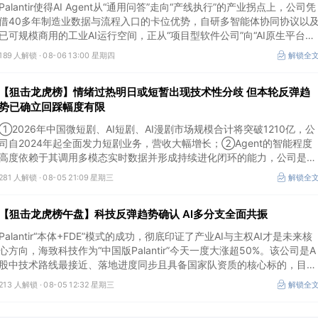
Palantir使得AI Agent从“通用问答”走向“产线执行”的产业拐点上，公司凭
借40多年制造业数据与流程入口的卡位优势，自研多智能体协同协议以
已可规模商用的工业AI运行空间，正从“项目型软件公司”向“AI原生平台生
态型公司”跃迁。
189 人解锁 ·
08-06 13:00 星期四
解锁全
【狙击龙虎榜】情绪过热明日或短暂出现技术性分歧 但本轮反弹趋
势已确立回踩幅度有限
①2026年中国微短剧、AI短剧、AI漫剧市场规模合计将突破1210亿，公
司自2024年起全面发力短剧业务，营收大幅增长；②Agent的智能程度
高度依赖于其调用多模态实时数据并形成持续进化闭环的能力，公司是全
球首个完成TPC-DS测试并通过官方审计的数据库企业；③2026年被多
281 人解锁 ·
08-05 21:09 星期三
解锁全
方定义为Robotaxi商业化元年，公司正从“传统出行运营商”向“自动驾驶
代的核心运力服务商”转变，率先享受行业从0到1的估值重估红利。
【狙击龙虎榜午盘】科技反弹趋势确认 AI多分支全面共振
Palantir“本体+FDE”模式的成功，彻底印证了产业AI与主权AI才是未来核
心方向，海致科技作为“中国版Palantir”今天一度大涨超50%。该公司是A
股中技术路线最接近、落地进度同步且具备国家队资质的核心标的，目前
正处于从“数据智能基础设施”向“产业级AI Agent核心供应商”跃迁的价值
213 人解锁 ·
08-05 12:32 星期三
解锁全
重估起点。