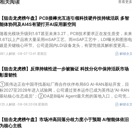
相关阅读
查看更
【狙击龙虎榜午盘】PCB接棒光互连引领科技硬件技持续活跃 多智
能体协同及AI4S有望打开AI应用新空间
随着光模块升级到1.6T甚至未来3.2T，PCB技术要求正在发生质变，未来
1.6T以上产品将大量采用mSAP工艺。而mSAP工艺中，LDI曝光和图形电
镀是关键核心环节。公司是国内LDI设备龙头，有望凭借其解析度更高的
LDI技术，成为不可或缺的关键“铲子股”。
281 人解锁 ·
08-07 12:41 星期五
解锁全
【狙击龙虎榜】反弹持续性进一步被验证 科技分化中保持活跃市场
彰显韧性
①英伟达正在中国寻找基站厂商合作伙伴布局6G AI-RAN基站开发，目
标2027至2028年进入试验网，公司通过资本运作已成为英伟达“AI-RAN
基站核心生态成员”；②OA是B端AI Agent最天然的落地入口，公司凭借
数万家企业客户积累的场景厚度正从协同管理软件龙头进化为企业智能体
125 人解锁 ·
08-06 20:08 星期四
解锁全
经济的核心枢纽；③市场重组、股权转让暗线涌动，该公司剥离亏损资
产后“壳”属性进一步凸显。
【狙击龙虎榜午盘】市场冲高回落分歧力度小于预期 AI智能体依旧
为核心主线