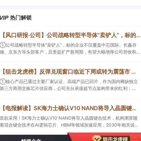
代的核心运力服务商”转变，率先享受行业从0到1的估值重估红利。
热门解锁
【风口研报·公司】公司战略转型半导体“卖铲人”，标的企业不仅覆盖中芯国际、长鑫存储、京东方等头部客户，且受益扩产新周期，有望大幅增厚公司营收和归母净利润；周策略：市场情绪有望逐渐回暖并重拾上行趋势
①公司战略转型半导体“卖铲人”，标的企业不仅覆盖中芯国际、长鑫存
储、京东方等头部客户，且受益扩产新周期，有望大幅增厚公司营收和归
母净利润； ②周策略：市场情绪有望逐渐回暖并重拾上行趋势。
【狙击龙虎榜】反弹兑现窗口临近下周或转为震荡市 新高因子凸显成为量化重要考量因素
①核心产品已通过主要厂家认证、高端产品已回片，作为国内稀缺独立
第三方商用交换芯片供应商，公司充分承接超节点架构带来的红利；②
黄金持续反弹，瑞银首席投资官及其团队称“本轮黄金上涨行情拥有基本
面支撑，预计2027年上半年金价将向每盎司5000美元迈进”。
【电报解读】SK海力士确认V10 NAND将导入晶圆键合技术，机构测算随着混合键合技术在HBM等领域加速应用，2030年相关设备市场规模有望达到100亿元，这家公司正布局用于半导体存储器产品的测试设备
首款采用！SK海力士确认V10 NAND将导入晶圆键合技术，机构测算随
着混合键合技术在AI逻辑芯片、HBM等领域加速应用，2030年相关设备
市场规模有望达到100亿元，这家公司正在布局用于半导体存储器产品的
测试设备，另一家混合键合设备相关收入占总营收的比重约为2%。