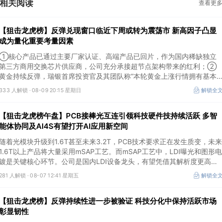
相关阅读
查看更
【狙击龙虎榜】反弹兑现窗口临近下周或转为震荡市 新高因子凸显
成为量化重要考量因素
①核心产品已通过主要厂家认证、高端产品已回片，作为国内稀缺独立
第三方商用交换芯片供应商，公司充分承接超节点架构带来的红利；②
黄金持续反弹，瑞银首席投资官及其团队称“本轮黄金上涨行情拥有基本
面支撑，预计2027年上半年金价将向每盎司5000美元迈进”。
333 人解锁 ·
08-09 20:15 星期日
解锁全
【狙击龙虎榜午盘】PCB接棒光互连引领科技硬件技持续活跃 多智
能体协同及AI4S有望打开AI应用新空间
随着光模块升级到1.6T甚至未来3.2T，PCB技术要求正在发生质变，未来
1.6T以上产品将大量采用mSAP工艺。而mSAP工艺中，LDI曝光和图形电
镀是关键核心环节。公司是国内LDI设备龙头，有望凭借其解析度更高的
LDI技术，成为不可或缺的关键“铲子股”。
281 人解锁 ·
08-07 12:41 星期五
解锁全
【狙击龙虎榜】反弹持续性进一步被验证 科技分化中保持活跃市场
彰显韧性