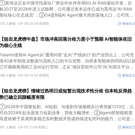
①英伟达正在中国寻找基站厂商合作伙伴布局6G AI-RAN基站开发，目
标2027至2028年进入试验网，公司通过资本运作已成为英伟达“AI-RAN
基站核心生态成员”；②OA是B端AI Agent最天然的落地入口，公司凭借
数万家企业客户积累的场景厚度正从协同管理软件龙头进化为企业智能体
125 人解锁 ·
08-06 20:08 星期四
解锁全
经济的核心枢纽；③市场重组、股权转让暗线涌动，该公司剥离亏损资
产后“壳”属性进一步凸显。
【狙击龙虎榜午盘】市场冲高回落分歧力度小于预期 AI智能体依旧
为核心主线
Palantir使得AI Agent从“通用问答”走向“产线执行”的产业拐点上，公司凭
借40多年制造业数据与流程入口的卡位优势，自研多智能体协同协议以
已可规模商用的工业AI运行空间，正从“项目型软件公司”向“AI原生平台生
态型公司”跃迁。
189 人解锁 ·
08-06 13:00 星期四
解锁全
【狙击龙虎榜】情绪过热明日或短暂出现技术性分歧 但本轮反弹趋
势已确立回踩幅度有限
①2026年中国微短剧、AI短剧、AI漫剧市场规模合计将突破1210亿，公
司自2024年起全面发力短剧业务，营收大幅增长；②Agent的智能程度
高度依赖于其调用多模态实时数据并形成持续进化闭环的能力，公司是全
球首个完成TPC-DS测试并通过官方审计的数据库企业；③2026年被多
281 人解锁 ·
08-05 21:09 星期三
解锁全
方定义为Robotaxi商业化元年，公司正从“传统出行运营商”向“自动驾驶