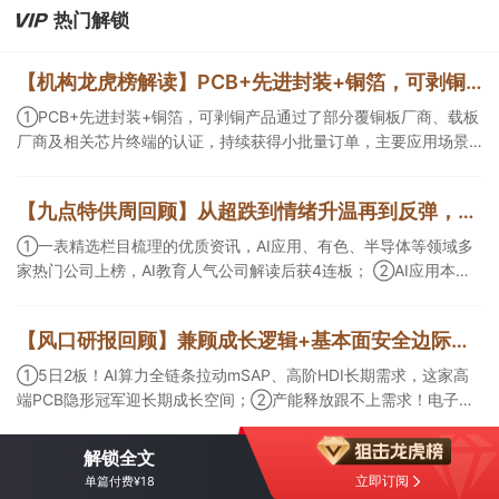
热门解锁
【机构龙虎榜解读】PCB+先进封装+铜箔，可剥铜产品通过了部分覆铜板厂商、载板厂商及相关芯片终端的认证，持续获得小批量订单，主要应用场景包括芯片封装光模块用PCB，机构大额净买入这家公司
①PCB+先进封装+铜箔，可剥铜产品通过了部分覆铜板厂商、载板
厂商及相关芯片终端的认证，持续获得小批量订单，主要应用场景
包括芯片封装光模块用PCB，机构大额净买入这家公司；②创新药
CDMO+减肥药，收购国外知名CRO企业，在创新药API的化学合成
【九点特供周回顾】从超跌到情绪升温再到反弹，栏目梳理AI应用题材逻辑，AI教育人气公司解读后获4连板
等方面具有丰富经验，具备承接细胞与基因治疗产品商业化受托生
产的合规资质，这家公司获净买入。
①一表精选栏目梳理的优质资讯，AI应用、有色、半导体等领域多
家热门公司上榜，AI教育人气公司解读后获4连板； ②AI应用本周
活跃，栏目解读海外映射，梳理教育、传媒、游戏等景气方向，焦
点公司3日最高涨超20%； ③磷化铟概念异军突起，栏目以机构视
【风口研报回顾】兼顾成长逻辑+基本面安全边际！王牌自营前瞻覆盖“pcb+MLCC+电子布”，梳理AI产业链优质标的“深坑起跳”
角前瞻产业供需情况，提及2家核心公司双双涨停。
①5日2板！AI算力全链条拉动mSAP、高阶HDI长期需求，这家高
端PCB隐形冠军迎长期成长空间；②产能释放跟不上需求！电子布
未来3年缺口难消，深坑之际再梳理行业逻辑，人气龙头涨超3成；
③AI服务器、机器人带动MLCC景气周期持续！这家公司扩产、涨
解锁全文
价预期暂未被市场定价，王牌自营前瞻捕捉“预期差”，3日大涨
立即订阅
单篇付费¥18
26%。