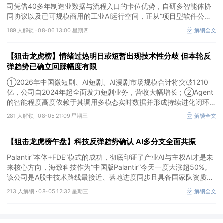
司凭借40多年制造业数据与流程入口的卡位优势，自研多智能体协
同协议以及已可规模商用的工业AI运行空间，正从“项目型软件公
司”向“AI原生平台生态型公司”跃迁。
189 人解锁 ·
08-06 13:00 星期四
解锁全文
【狙击龙虎榜】情绪过热明日或短暂出现技术性分歧 但本轮反
弹趋势已确立回踩幅度有限
①2026年中国微短剧、AI短剧、AI漫剧市场规模合计将突破1210
亿，公司自2024年起全面发力短剧业务，营收大幅增长；②Agent
的智能程度高度依赖于其调用多模态实时数据并形成持续进化闭环的
能力，公司是全球首个完成TPC-DS测试并通过官方审计的数据库企
281 人解锁 ·
08-05 21:09 星期三
解锁全文
业；③2026年被多方定义为Robotaxi商业化元年，公司正从“传统
出行运营商”向“自动驾驶时代的核心运力服务商”转变，率先享受行
【狙击龙虎榜午盘】科技反弹趋势确认 AI多分支全面共振
业从0到1的估值重估红利。
Palantir“本体+FDE”模式的成功，彻底印证了产业AI与主权AI才是未
来核心方向，海致科技作为“中国版Palantir”今天一度大涨超50%。
该公司是A股中技术路线最接近、落地进度同步且具备国家队资质的
核心标的，目前正处于从“数据智能基础设施”向“产业级AI Agent核
213 人解锁 ·
08-05 12:32 星期三
解锁全文
心供应商”跃迁的价值重估起点。