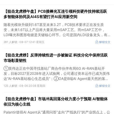
【狙击龙虎榜午盘】PCB接棒光互连引领科技硬件技持续活跃
多智能体协同及AI4S有望打开AI应用新空间
随着光模块升级到1.6T甚至未来3.2T，PCB技术要求正在发生质
变，未来1.6T以上产品将大量采用mSAP工艺。而mSAP工艺中，
LDI曝光和图形电镀是关键核心环节。公司是国内LDI设备龙头，有
望凭借其解析度更高的LDI技术，成为不可或缺的关键“铲子股”。
281 人解锁 ·
08-07 12:41 星期五
解锁全文
【狙击龙虎榜】反弹持续性进一步被验证 科技分化中保持活跃
市场彰显韧性
①英伟达正在中国寻找基站厂商合作伙伴布局6G AI-RAN基站开
发，目标2027至2028年进入试验网，公司通过资本运作已成为英伟
达“AI-RAN基站核心生态成员”；②OA是B端AI Agent最天然的落地
入口，公司凭借数万家企业客户积累的场景厚度正从协同管理软件龙
125 人解锁 ·
08-06 20:08 星期四
解锁全文
头进化为企业智能体经济的核心枢纽；③市场重组、股权转让暗线
涌动，该公司剥离亏损资产后“壳”属性进一步凸显。
【狙击龙虎榜午盘】市场冲高回落分歧力度小于预期 AI智能体
依旧为核心主线
Palantir使得AI Agent从“通用问答”走向“产线执行”的产业拐点上，公