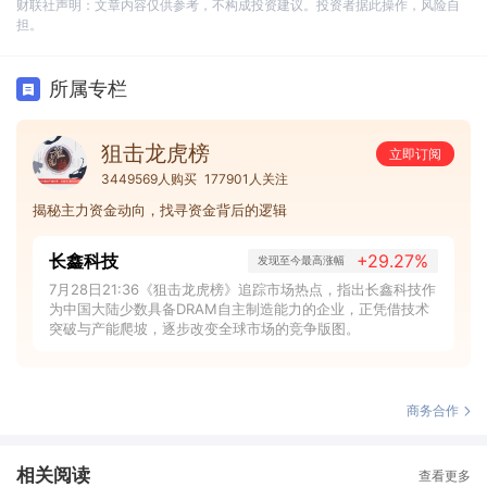
财联社声明：文章内容仅供参考，不构成投资建议。投资者据此操作，风险自
担。
所属专栏
狙击龙虎榜
立即订阅
3449569人购买
177901人关注
揭秘主力资金动向，找寻资金背后的逻辑
长鑫科技
+29.27%
发现至今最高涨幅
7月28日21:36《狙击龙虎榜》追踪市场热点，指出长鑫科技作
为中国大陆少数具备DRAM自主制造能力的企业，正凭借技术
突破与产能爬坡，逐步改变全球市场的竞争版图。
商务合作
相关阅读
查看更多