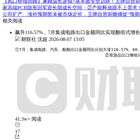
【风口研报回顾】兼顾成长逻辑+基本面安全边际！王牌自营前瞻覆
家高端PCB隐形冠军迎长期成长空间；②产能释放跟不上需求
公司扩产、涨价预期暂未被市场定价，王牌自营前瞻捕捉“预期差
相关阅读
飙升116.57%，7月集成电路出口金额同比实现翻倍式增
财联社 沈超
2026-08-07 13:05
①7月，集成电路、汽车、船舶出口金额同比分别大涨116.57%、60.3
                                    ②资源品
41.3w+ 阅读
17