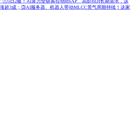
”
①5日2板！AI算力全链条拉动mSAP、高阶HDI长期需求，这
超3成；③AI服务器、机器人带动MLCC景气周期持续！这家