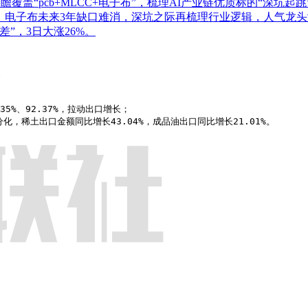
盖“pcb+MLCC+电子布”，梳理AI产业链优质标的“深坑起跳
！电子布未来3年缺口难消，深坑之际再梳理行业逻辑，人气龙头涨
”，3日大涨26%。
长
5%、92.37%，拉动出口增长；

出口继续分化，稀土出口金额同比增长43.04%，成品油出口同比增长21.01%。