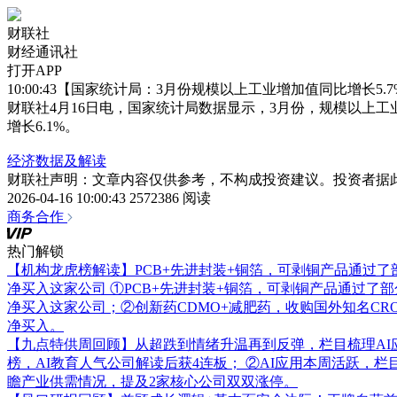
财联社
财经通讯社
打开APP
10:00:43【国家统计局：3月份规模以上工业增加值同比增长5.7
财联社4月16日电，国家统计局数据显示，3月份，规模以上工业
增长6.1%。
经济数据及解读
财联社声明：文章内容仅供参考，不构成投资建议。投资者据
2026-04-16 10:00:43
2572386 阅读
商务合作
热门解锁
【机构龙虎榜解读】PCB+先进封装+铜箔，可剥铜产品通过
净买入这家公司
①PCB+先进封装+铜箔，可剥铜产品通过了
净买入这家公司；②创新药CDMO+减肥药，收购国外知名C
净买入。
【九点特供周回顾】从超跌到情绪升温再到反弹，栏目梳理AI
榜，AI教育人气公司解读后获4连板； ②AI应用本周活跃，
瞻产业供需情况，提及2家核心公司双双涨停。