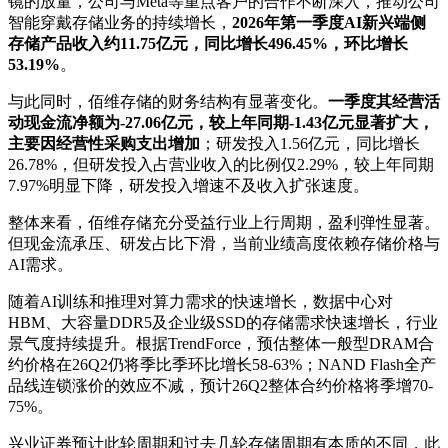
镜的放量，公司与Meta等重点客户的合作不断深入，推动公司
智能穿戴存储业务的持续增长，
2026年第一季度AI新兴端侧
存储产品收入约11.75亿元，同比增长496.45%，环比增长
53.19%
。
与此同时，佰维存储的财务结构有显著变化。
一季度其经营活
动现金流净额为-27.06亿元，较上年同期-1.43亿元显著扩大，
主要因经营性采购支出增加
；研发投入1.56亿元，同比增长
26.78%，但研发投入占营业收入的比例仅2.29%，较上年同期
7.97%明显下降，研发投入增速不及收入扩张速度。
整体来看，佰维存储充分受益行业上行周期，盈利弹性显著。
但现金流承压、研发占比下滑，当前业绩高度依赖存储价格与
AI需求。
随着AI训练和推理对算力需求的快速增长，数据中心对
HBM、大容量DDR5及企业级SSD的存储需求快速增长，行业
景气度持续提升。根据TrendForce，预估整体一般型DRAM合
约价格在26Q2仍将季比季环比增长58-63%；NAND Flash全产
品线连锁涨价的效应不减，预计26Q2整体合约价格将季增70-
75%。
兴业证券预计此轮周期和过去几轮存储周期有本质的不同，此