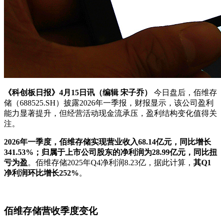
《科创板日报》4月15日讯（编辑 宋子乔）
今日盘后，佰维存
储（688525.SH）披露2026年一季报，财报显示，该公司盈利
能力显著提升，但经营活动现金流承压，盈利结构变化值得关
注。
2026年一季度，佰维存储实现营业收入68.14亿元，同比增长
341.53%；归属于上市公司股东的净利润为28.99亿元，同比扭
亏为盈
。佰维存储2025年Q4净利润8.23亿，据此计算，
其Q1
净利润环比增长252%
。
佰维存储营收季度变化