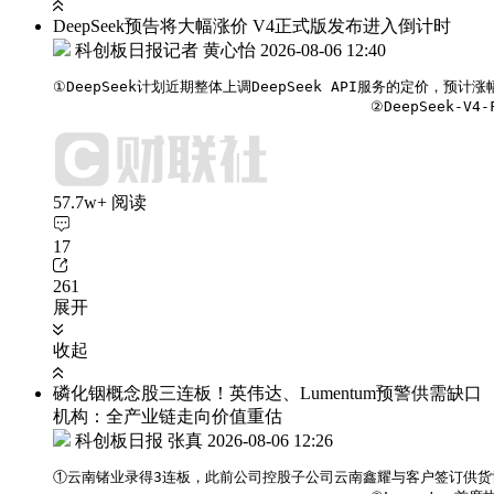
DeepSeek预告将大幅涨价 V4正式版发布进入倒计时
科创板日报记者 黄心怡
2026-08-06 12:40
①DeepSeek计划近期整体上调DeepSeek API服务的定价，预计涨
                                    ②DeepSe
57.7w+ 阅读
17
261
展开
收起
磷化铟概念股三连板！英伟达、Lumentum预警供需缺口
机构：全产业链走向价值重估
科创板日报 张真
2026-08-06 12:26
①云南锗业录得3连板，此前公司控股子公司云南鑫耀与客户签订供货