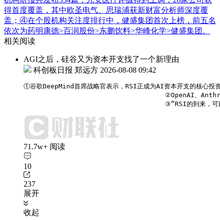
得首度覆盖，其中欧圣电气、思瑞浦获新财富分析师深度覆
盖；④在个股机构关注度排行中，健盛集团首次上榜，前五名
依次为药明康德>百润股份>东鹏饮料>华峰化学>健盛集团。
相关阅读
AGI之后，硅谷又为资本开支找了一个新理由
科创板日报 郑远方
2026-08-08 09:42
①谷歌DeepMind首席战略官表示，RSI正成为AI资本开支的核心投资
                                    ②OpenAI、A
                                    ③“RSI
71.7w+ 阅读
10
237
展开
收起