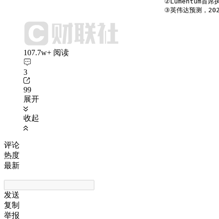
                                    ②Lume
                                    ③英伟达
107.7w+ 阅读
3
99
展开
收起
评论
热度
最新
发送
复制
举报