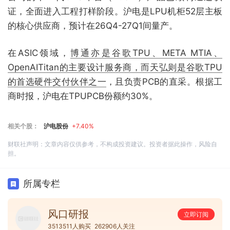
证，全面进入工程打样阶段。沪电是LPU机柜52层主板
的核心供应商，预计在26Q4-27Q1间量产。
在ASIC领域，
博通亦是谷歌TPU、META MTIA、
OpenAITitan的主要设计服务商，而天弘则是谷歌TPU
的首选硬件交付伙伴之一
，且负责PCB的直采。根据工
商时报，沪电在TPUPCB份额约30%。
相关个股：
沪电股份
+7.40%
财联社声明：文章内容仅供参考，不构成投资建议。投资者据此操作，风险自
担。
所属专栏
风口研报
立即订阅
3513511人购买
262906人关注