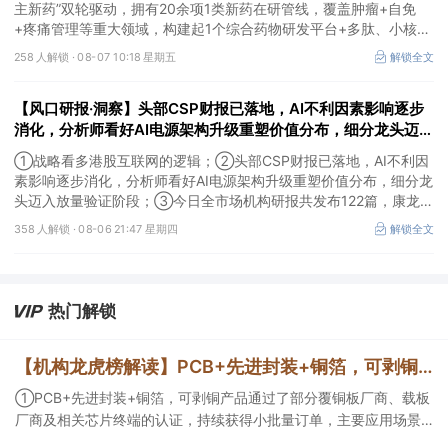
主新药”双轮驱动，拥有20余项1类新药在研管线，覆盖肿瘤+自免
+疼痛管理等重大领域，构建起1个综合药物研发平台+多肽、小核
酸、CGT、小分子4个创新技术平台，创新转型成果正逐步兑现。
258 人解锁 ·
08-07 10:18 星期五
解锁全文
【风口研报·洞察】头部CSP财报已落地，AI不利因素影响逐步
消化，分析师看好AI电源架构升级重塑价值分布，细分龙头迈入
放量验证阶段；战略看多港股互联网的逻辑
①战略看多港股互联网的逻辑；②头部CSP财报已落地，AI不利因
素影响逐步消化，分析师看好AI电源架构升级重塑价值分布，细分龙
头迈入放量验证阶段；③今日全市场机构研报共发布122篇，康龙化
成、江淮汽车评级得到上调，9家公司获得首度覆盖，其中乔锋智能
358 人解锁 ·
08-06 21:47 星期四
解锁全文
获新财富分析师深度覆盖；④在个股机构关注度排行中，华峰化学
首次上榜，前五名依次为东鹏饮料>药明康德>百润股份>华峰化学>
健盛集团。
热门解锁
【机构龙虎榜解读】PCB+先进封装+铜箔，可剥铜产品通过了部分覆铜板厂商、载板厂商及相关芯片终端的认证，持续获得小批量订单，主要应用场景包括芯片封装光模块用PCB，机构大额净买入这家公司
①PCB+先进封装+铜箔，可剥铜产品通过了部分覆铜板厂商、载板
厂商及相关芯片终端的认证，持续获得小批量订单，主要应用场景
包括芯片封装光模块用PCB，机构大额净买入这家公司；②创新药