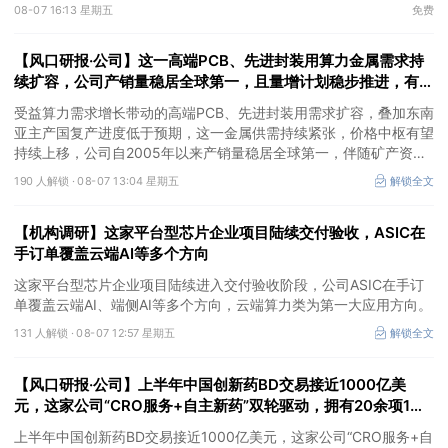
③AI服务器、机器人带动MLCC景气周期持续！这家公司扩产、涨
08-07 16:13 星期五
免费
价预期暂未被市场定价，王牌自营前瞻捕捉“预期差”，3日大涨
26%。
【风口研报·公司】这一高端PCB、先进封装用算力金属需求持
续扩容，公司产销量稳居全球第一，且量增计划稳步推进，有望
充分受益价格上行
受益算力需求增长带动的高端PCB、先进封装用需求扩容，叠加东南
亚主产国复产进度低于预期，这一金属供需持续紧张，价格中枢有望
持续上移，公司自2005年以来产销量稳居全球第一，伴随矿产资源
产量增长与冶炼产能整合并举，公司市占率有望进一步提升，同时有
190 人解锁 ·
08-07 13:04 星期五
解锁全文
望充分受益金属价格上行。
【机构调研】这家平台型芯片企业项目陆续交付验收，ASIC在
手订单覆盖云端AI等多个方向
这家平台型芯片企业项目陆续进入交付验收阶段，公司ASIC在手订
单覆盖云端AI、端侧AI等多个方向，云端算力类为第一大应用方向。
131 人解锁 ·
08-07 12:57 星期五
解锁全文
【风口研报·公司】上半年中国创新药BD交易接近1000亿美
元，这家公司“CRO服务+自主新药”双轮驱动，拥有20余项1类
新药在研管线，覆盖肿瘤+自免+疼痛管理等重大领域
上半年中国创新药BD交易接近1000亿美元，这家公司“CRO服务+自