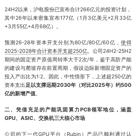
24H2以来，沪电股份已宣布合计266亿元的投资计划，
其中26年以来密集宣布177亿（1月3亿美元+2月33亿
+3月55亿+4月68亿）。
预测26-28年资本开支分别为80亿/80亿/60亿，
使得
2025-2028年合计资本开支超250亿
。公司24H2-25H2
期间的固定资产原值周转率大于2次/年，鉴于高阶产能
的建设与爬坡存在前置周期，假设边际新增固定资产的
投入产出比为1:2。因此，中性情形下，上述超250亿的
资本支出
足以支撑远期2030年（对比2025年）约500
亿的新增产值
。
二、凭借充足的产能巩固算力PCB领军地位，涵盖
GPU、ASIC、交换机三大核心市场
公司的下一代GPU平台（Rubin）产品已顺利通过认