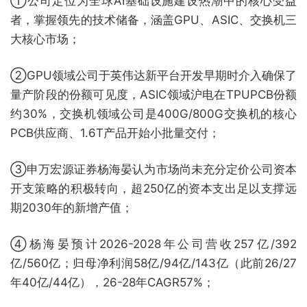
①公司定位为全球AI基础设施建设热潮中的核心受益
者，掌握领先的技术储备，涵盖GPU、ASIC、交换机三
大核心市场；
②GPU领域公司于英伟达新平台开发早期时介入确保了
量产阶段的份额可见度，ASIC领域沪电在TPUPCB份额
约30%，交换机领域公司是400G/800G交换机的核心
PCB供应商、1.6T产品开始小批量交付；
③申万宏源证券杨海晏认为市场尚未充分定价公司资本
开支策略的积极转向，超250亿的资本支出足以支撑远
期2030年的新增产值；
④杨海晏预计2026-2028年公司营收257亿/392
亿/560亿；归母净利润58亿/94亿/143亿（此前26/27
年40亿/44亿），26-28年CAGR57%；