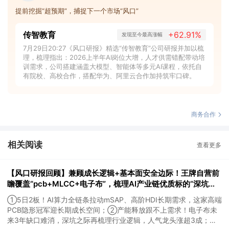
提前挖掘“超预期”，捕捉下一个市场“风口”
传智教育
+62.91%
发现至今最高涨幅
7月29日20:27《风口研报》精选“传智教育”公司研报并加以梳
理，梳理指出：2026上半年AI岗位大增，人才供需错配带动培
训需求，公司搭建涵盖大模型、智能体等多元AI课程，依托自
有院校、高校合作，搭配华为、阿里云合作加持筑牢口碑。
商务合作
相关阅读
查看更多
【风口研报回顾】兼顾成长逻辑+基本面安全边际！王牌自营前
瞻覆盖“pcb+MLCC+电子布”，梳理AI产业链优质标的“深坑起
跳”
①5日2板！AI算力全链条拉动mSAP、高阶HDI长期需求，这家高端
PCB隐形冠军迎长期成长空间；②产能释放跟不上需求！电子布未
来3年缺口难消，深坑之际再梳理行业逻辑，人气龙头涨超3成；