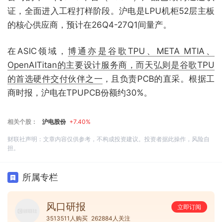
证，全面进入工程打样阶段。沪电是LPU机柜52层主板
的核心供应商，预计在26Q4-27Q1间量产。
在ASIC领域，
博通亦是谷歌TPU、META MTIA、
OpenAITitan的主要设计服务商，而天弘则是谷歌TPU
的首选硬件交付伙伴之一
，且负责PCB的直采。根据工
商时报，沪电在TPUPCB份额约30%。
相关个股：
沪电股份
+7.40%
财联社声明：文章内容仅供参考，不构成投资建议。投资者据此操作，风险自
担。
所属专栏
风口研报
立即订阅
3513511人购买
262884人关注