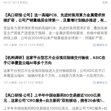
③AI服务器、机器人带动MLCC景气周期持续！这家公司扩产、涨
08-07 16:13 星期五
免费
价预期暂未被市场定价，王牌自营前瞻捕捉“预期差”，3日大涨
26%。
【风口研报·公司】这一高端PCB、先进封装用算力金属需求持
续扩容，公司产销量稳居全球第一，且量增计划稳步推进，有望
充分受益价格上行
受益算力需求增长带动的高端PCB、先进封装用需求扩容，叠加东南
亚主产国复产进度低于预期，这一金属供需持续紧张，价格中枢有望
持续上移，公司自2005年以来产销量稳居全球第一，伴随矿产资源
产量增长与冶炼产能整合并举，公司市占率有望进一步提升，同时有
190 人解锁 ·
08-07 13:04 星期五
解锁全文
望充分受益金属价格上行。
【机构调研】这家平台型芯片企业项目陆续交付验收，ASIC在
手订单覆盖云端AI等多个方向
这家平台型芯片企业项目陆续进入交付验收阶段，公司ASIC在手订
单覆盖云端AI、端侧AI等多个方向，云端算力类为第一大应用方向。
131 人解锁 ·
08-07 12:57 星期五
解锁全文
【风口研报·公司】上半年中国创新药BD交易接近1000亿美
元，这家公司“CRO服务+自主新药”双轮驱动，拥有20余项1类
新药在研管线，覆盖肿瘤+自免+疼痛管理等重大领域
上半年中国创新药BD交易接近1000亿美元，这家公司“CRO服务+自