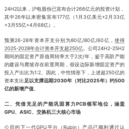
24H2以来，沪电股份已宣布合计266亿元的投资计划，
其中26年以来密集宣布177亿（1月3亿美元+2月33亿
+3月55亿+4月68亿）。
预测26-28年资本开支分别为80亿/80亿/60亿，
使得
2025-2028年合计资本开支超250亿
。公司24H2-25H2
期间的固定资产原值周转率大于2次/年，鉴于高阶产能
的建设与爬坡存在前置周期，假设边际新增固定资产的
投入产出比为1:2。因此，中性情形下，上述超250亿的
资本支出
足以支撑远期2030年（对比2025年）约500
亿的新增产值
。
二、凭借充足的产能巩固算力PCB领军地位，涵盖
GPU、ASIC、交换机三大核心市场
公司的下一代GPU平台（Rubin）产品已顺利通过认