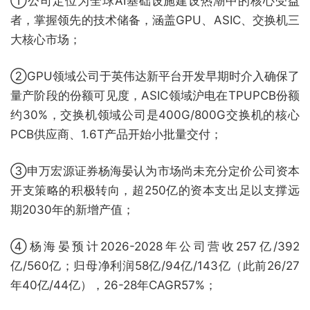
①公司定位为全球AI基础设施建设热潮中的核心受益
者，掌握领先的技术储备，涵盖GPU、ASIC、交换机三
大核心市场；
②GPU领域公司于英伟达新平台开发早期时介入确保了
量产阶段的份额可见度，ASIC领域沪电在TPUPCB份额
约30%，交换机领域公司是400G/800G交换机的核心
PCB供应商、1.6T产品开始小批量交付；
③申万宏源证券杨海晏认为市场尚未充分定价公司资本
开支策略的积极转向，超250亿的资本支出足以支撑远
期2030年的新增产值；
④杨海晏预计2026-2028年公司营收257亿/392
亿/560亿；归母净利润58亿/94亿/143亿（此前26/27
年40亿/44亿），26-28年CAGR57%；