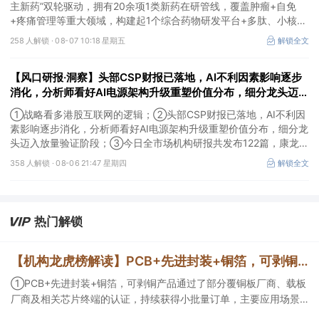
主新药”双轮驱动，拥有20余项1类新药在研管线，覆盖肿瘤+自免
+疼痛管理等重大领域，构建起1个综合药物研发平台+多肽、小核
酸、CGT、小分子4个创新技术平台，创新转型成果正逐步兑现。
258 人解锁 ·
08-07 10:18 星期五
解锁全文
【风口研报·洞察】头部CSP财报已落地，AI不利因素影响逐步
消化，分析师看好AI电源架构升级重塑价值分布，细分龙头迈入
放量验证阶段；战略看多港股互联网的逻辑
①战略看多港股互联网的逻辑；②头部CSP财报已落地，AI不利因
素影响逐步消化，分析师看好AI电源架构升级重塑价值分布，细分龙
头迈入放量验证阶段；③今日全市场机构研报共发布122篇，康龙化
成、江淮汽车评级得到上调，9家公司获得首度覆盖，其中乔锋智能
358 人解锁 ·
08-06 21:47 星期四
解锁全文
获新财富分析师深度覆盖；④在个股机构关注度排行中，华峰化学
首次上榜，前五名依次为东鹏饮料>药明康德>百润股份>华峰化学>
健盛集团。
热门解锁
【机构龙虎榜解读】PCB+先进封装+铜箔，可剥铜产品通过了部分覆铜板厂商、载板厂商及相关芯片终端的认证，持续获得小批量订单，主要应用场景包括芯片封装光模块用PCB，机构大额净买入这家公司
①PCB+先进封装+铜箔，可剥铜产品通过了部分覆铜板厂商、载板
厂商及相关芯片终端的认证，持续获得小批量订单，主要应用场景
包括芯片封装光模块用PCB，机构大额净买入这家公司；②创新药