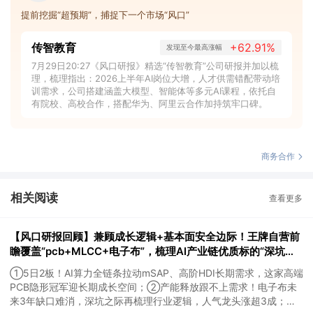
提前挖掘“超预期”，捕捉下一个市场“风口”
传智教育
+62.91%
发现至今最高涨幅
7月29日20:27《风口研报》精选“传智教育”公司研报并加以梳
理，梳理指出：2026上半年AI岗位大增，人才供需错配带动培
训需求，公司搭建涵盖大模型、智能体等多元AI课程，依托自
有院校、高校合作，搭配华为、阿里云合作加持筑牢口碑。
商务合作
相关阅读
查看更多
【风口研报回顾】兼顾成长逻辑+基本面安全边际！王牌自营前
瞻覆盖“pcb+MLCC+电子布”，梳理AI产业链优质标的“深坑起
跳”
①5日2板！AI算力全链条拉动mSAP、高阶HDI长期需求，这家高端
PCB隐形冠军迎长期成长空间；②产能释放跟不上需求！电子布未
来3年缺口难消，深坑之际再梳理行业逻辑，人气龙头涨超3成；